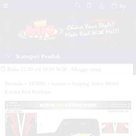
Rp
Kategori Produk
Buka 12.00 s/d 18.00 WIB , Minggu tutup
Beranda
»
MOBIL
»
katana
»
Striping Stiker Mobil
Katana Red Rockstar