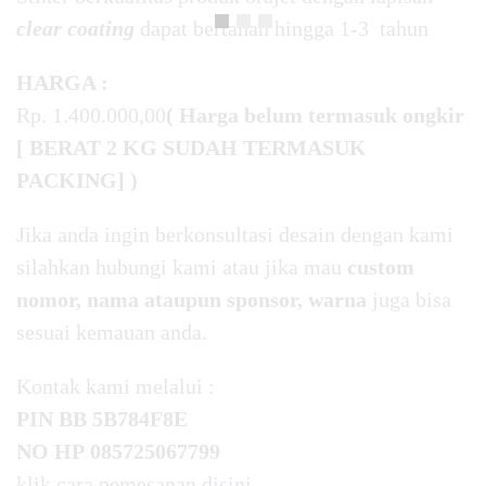
clear coating
dapat bertahan hingga 1-3 tahun
HARGA :
Rp. 1.400.000,00
( Harga belum termasuk ongkir
[ BERAT 2 KG SUDAH TERMASUK
PACKING] )
Jika anda ingin berkonsultasi desain dengan kami
silahkan hubungi kami atau jika mau
custom
nomor, nama ataupun sponsor, warna
juga bisa
sesuai kemauan anda.
Kontak kami melalui :
PIN BB
5B784F8E
NO HP
085725067799
klik cara pemesanan
disini