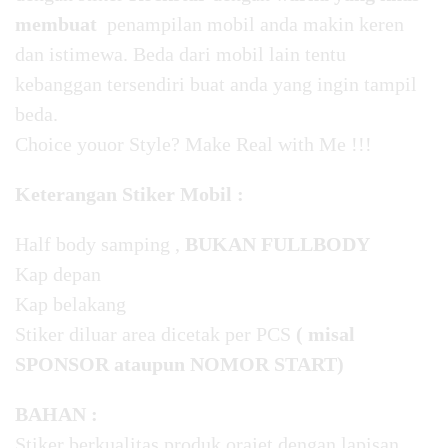
membuat
penampilan mobil anda makin keren
dan istimewa. Beda dari mobil lain tentu
kebanggan tersendiri buat anda yang ingin tampil
beda.
Choice youor Style? Make Real with Me !!!
Keterangan Stiker Mobil :
Half body samping ,
BUKAN FULLBODY
Kap depan
Kap belakang
Stiker diluar area dicetak per PCS
( misal
SPONSOR ataupun NOMOR START)
BAHAN :
Stiker berkualitas produk orajet dengan lapisan