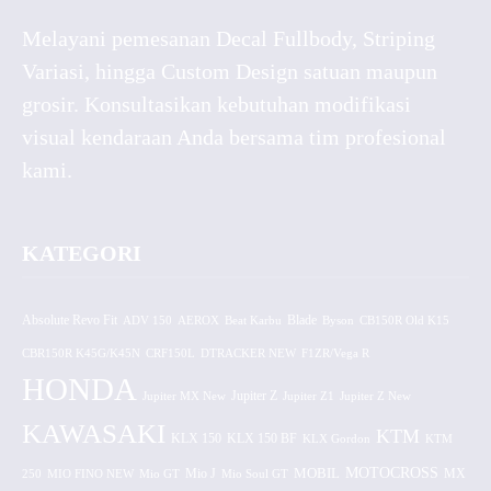
Melayani pemesanan Decal Fullbody, Striping
Variasi, hingga Custom Design satuan maupun
grosir. Konsultasikan kebutuhan modifikasi
visual kendaraan Anda bersama tim profesional
kami.
KATEGORI
Absolute Revo Fit
ADV 150
AEROX
Beat Karbu
Blade
CB150R Old K15
Byson
CBR150R K45G/K45N
CRF150L
DTRACKER NEW
F1ZR/Vega R
HONDA
Jupiter MX New
Jupiter Z
Jupiter Z1
Jupiter Z New
KAWASAKI
KTM
KLX 150 BF
KLX 150
KLX Gordon
KTM
MOTOCROSS
MOBIL
MX
250
MIO FINO NEW
Mio GT
Mio J
Mio Soul GT