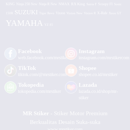
KING
Ninja 250 New
RX King
Scoopy FI
Ninja R New
NMAX
Satria F
Sonic
SUZUKI
Vixion
150R
Tiger Revo
Vixion New
Vixion R
X-Ride
Xeon GT
YAMAHA
YZ 85
Facebook
Instagram
web.facebook.com/mrstiker
instagram.com/mrstikercom
TikTok
Shopee
tiktok.com/@mrstiker.com
shopee.co.id/mrstiker
Tokopedia
Lazada
tokopedia.com/mrstiker
lazada.co.id/shop/mr-
stiker
MR Stiker
- Stiker Motor Premium
Berkualitas Desain Suka-suka
www.mrstiker.com