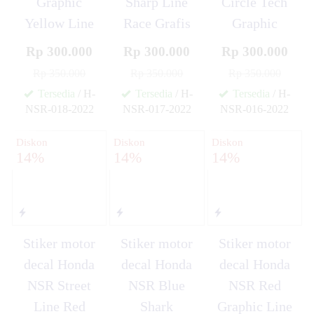
Graphic
Sharp Line
Circle Tech
Yellow Line
Race Grafis
Graphic
Rp 300.000
Rp 300.000
Rp 300.000
Rp 350.000
Rp 350.000
Rp 350.000
Tersedia
/ H-
Tersedia
/ H-
Tersedia
/ H-
NSR-018-2022
NSR-017-2022
NSR-016-2022
✚
✚
✚
Diskon
Diskon
Diskon
14%
14%
14%
Stiker motor
Stiker motor
Stiker motor
decal Honda
decal Honda
decal Honda
NSR Street
NSR Blue
NSR Red
Line Red
Shark
Graphic Line