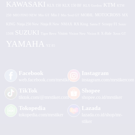
KAWASAKI
KTM
KLX 150 BF
KLX 150
KLX Gordon
KTM
MOTOCROSS
MOBIL
MX
250
MIO FINO NEW
Mio GT
Mio J
Mio Soul GT
KING
Ninja 250 New
RX King
Scoopy FI
Ninja R New
NMAX
Satria F
Sonic
SUZUKI
Vixion
150R
Tiger Revo
Vixion New
Vixion R
X-Ride
Xeon GT
YAMAHA
YZ 85
Facebook
Instagram
web.facebook.com/mrstiker
instagram.com/mrstikercom
TikTok
Shopee
tiktok.com/@mrstiker.com
shopee.co.id/mrstiker
Tokopedia
Lazada
tokopedia.com/mrstiker
lazada.co.id/shop/mr-
stiker