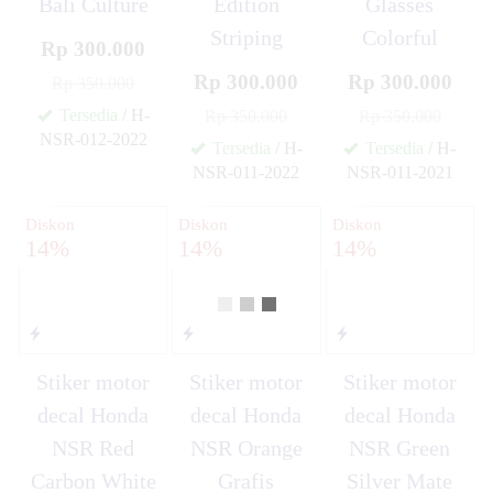
Bali Culture
Edition
Glasses
Striping
Colorful
Rp 300.000
Rp 300.000
Rp 300.000
Rp 350.000
Tersedia
/ H-
Rp 350.000
Rp 350.000
NSR-012-2022
Tersedia
/ H-
Tersedia
/ H-
✚
NSR-011-2022
NSR-011-2021
✚
✚
Diskon
Diskon
Diskon
14%
14%
14%
Stiker motor
Stiker motor
Stiker motor
decal Honda
decal Honda
decal Honda
NSR Red
NSR Orange
NSR Green
Carbon White
Grafis
Silver Mate