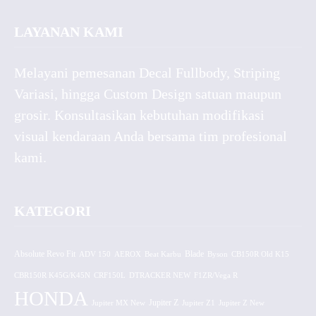
LAYANAN KAMI
Melayani pemesanan Decal Fullbody, Striping
Variasi, hingga Custom Design satuan maupun
grosir. Konsultasikan kebutuhan modifikasi
visual kendaraan Anda bersama tim profesional
kami.
KATEGORI
Absolute Revo Fit
ADV 150
AEROX
Beat Karbu
Blade
CB150R Old K15
Byson
CBR150R K45G/K45N
CRF150L
DTRACKER NEW
F1ZR/Vega R
HONDA
Jupiter MX New
Jupiter Z
Jupiter Z1
Jupiter Z New