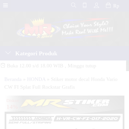
Rp
Kategori Produk
Buka 12.00 s/d 18.00 WIB , Minggu tutup
Beranda
»
HONDA
»
Stiker motor decal Honda Vario
CW FI Splat Full Rockstar Grafis
Diskon
14%