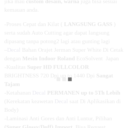
jika mau
custom desain, warna
juga bisa sesuai
kemauan anda.
-Proses Cepat dan Kilat (
LANGSUNG GASS
)
serta sudah Auto Cutting agar dapat langsung
dipasang tanpa potong2 lagi atau gunting lagi
–
Decal
Bahan Orajet Jerman Super White Di Cetak
dengan
Mesin Indoor Roland
EcoSolvent Japan
-Kualitas
Super HD FULLCOLOR
BRIGHTNESS 720 Dpi up to 1440 Dpi
Sangat
Tajam
-Ketahanan
Decal
PERMANEN up to 5Th Lebih
(Kerekatan keawetan
Decal
saat Di Aplikasikan di
Body)
-Laminasi Anti Gores dan Anti Luntur, Pilihan
(Super Glossy/Doff) Import
Bisa Request