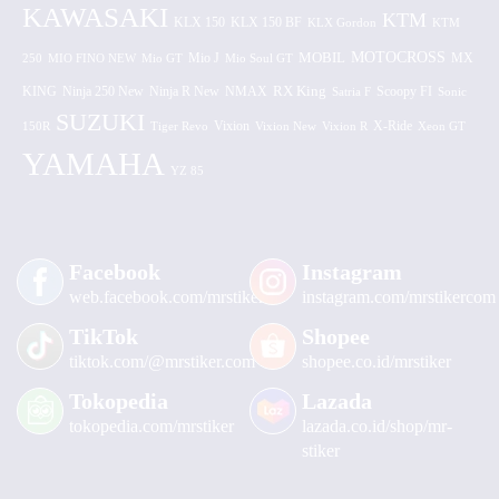
KAWASAKI
KTM
KLX 150 BF
KLX 150
KLX Gordon
KTM
MOTOCROSS
MOBIL
MX
250
MIO FINO NEW
Mio GT
Mio J
Mio Soul GT
KING
Ninja 250 New
RX King
Scoopy FI
Ninja R New
NMAX
Satria F
Sonic
SUZUKI
Vixion
150R
Tiger Revo
Vixion New
Vixion R
X-Ride
Xeon GT
YAMAHA
YZ 85
Facebook
Instagram
web.facebook.com/mrstiker
instagram.com/mrstikercom
TikTok
Shopee
tiktok.com/@mrstiker.com
shopee.co.id/mrstiker
Tokopedia
Lazada
tokopedia.com/mrstiker
lazada.co.id/shop/mr-
stiker