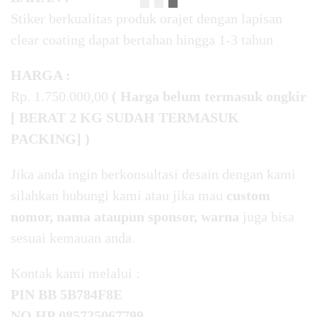
Stiker berkualitas produk orajet dengan lapisan
clear coating dapat bertahan hingga 1-3 tahun
HARGA :
Rp. 1.750.000,00
( Harga belum termasuk ongkir
[ BERAT 2 KG SUDAH TERMASUK
PACKING] )
Jika anda ingin berkonsultasi desain dengan kami
silahkan hubungi kami atau jika mau
custom
nomor, nama ataupun sponsor, warna
juga bisa
sesuai kemauan anda.
Kontak kami melalui :
PIN BB
5B784F8E
NO HP
085725067799