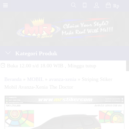
Rp
Kategori Produk
Buka 12.00 s/d 18.00 WIB , Minggu tutup
Beranda
»
MOBIL
»
avanza-xenia
»
Striping Stiker
Mobil Avanza-Xenia The Doctor