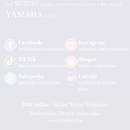
SUZUKI
Vixion
150R
Tiger Revo
Vixion New
Vixion R
X-Ride
Xeon GT
YAMAHA
YZ 85
Facebook
Instagram
web.facebook.com/mrstiker
instagram.com/mrstikercom
TikTok
Shopee
tiktok.com/@mrstiker.com
shopee.co.id/mrstiker
Tokopedia
Lazada
tokopedia.com/mrstiker
lazada.co.id/shop/mr-
stiker
MR Stiker
- Stiker Motor Premium
Berkualitas Desain Suka-suka
www.mrstiker.com