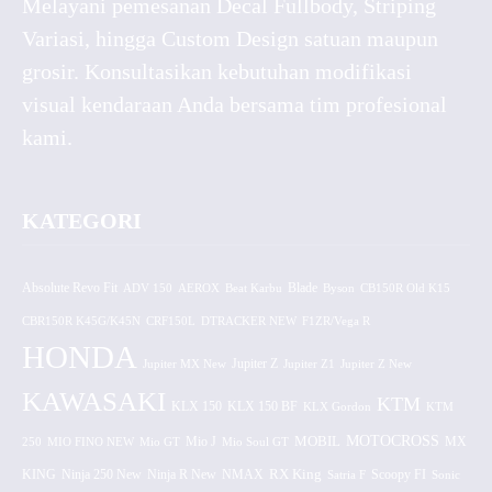
Melayani pemesanan Decal Fullbody, Striping
Variasi, hingga Custom Design satuan maupun
grosir. Konsultasikan kebutuhan modifikasi
visual kendaraan Anda bersama tim profesional
kami.
KATEGORI
Absolute Revo Fit
ADV 150
AEROX
Beat Karbu
Blade
CB150R Old K15
Byson
CBR150R K45G/K45N
CRF150L
DTRACKER NEW
F1ZR/Vega R
HONDA
Jupiter MX New
Jupiter Z
Jupiter Z1
Jupiter Z New
KAWASAKI
KTM
KLX 150 BF
KLX 150
KLX Gordon
KTM
MOTOCROSS
MOBIL
MX
250
MIO FINO NEW
Mio GT
Mio J
Mio Soul GT
KING
Ninja 250 New
RX King
Scoopy FI
Ninja R New
NMAX
Satria F
Sonic