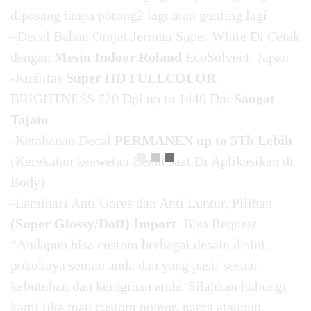
dipasang tanpa potong2 lagi atau gunting lagi
–
Decal
Bahan Orajet Jerman Super White Di Cetak
dengan
Mesin Indoor Roland
EcoSolvent Japan
-Kualitas
Super HD FULLCOLOR
BRIGHTNESS 720 Dpi up to 1440 Dpi
Sangat
Tajam
-Ketahanan
Decal
PERMANEN up to 5Th Lebih
(Kerekatan keawetan
Decal
saat Di Aplikasikan di
Body)
-Laminasi Anti Gores dan Anti Luntur, Pilihan
(Super Glossy/Doff) Import
Bisa Request
“Andapun bisa custom berbagai desain disini,
pokoknya semau anda dan yang pasti sesuai
kebutuhan dan keinginan anda. Silahkan hubungi
kami jika mau custom nomor, nama ataupun