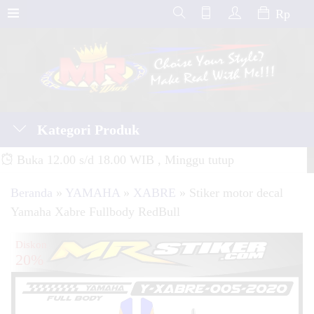
Rp
Kategori Produk
Buka 12.00 s/d 18.00 WIB , Minggu tutup
Beranda
»
YAMAHA
»
XABRE
»
Stiker motor decal
Yamaha Xabre Fullbody RedBull
Diskon
20%