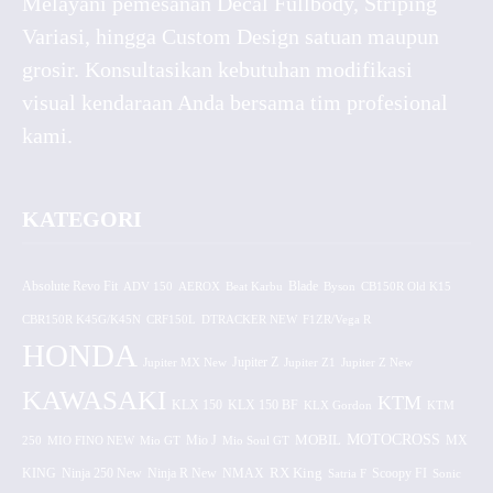
Melayani pemesanan Decal Fullbody, Striping
Variasi, hingga Custom Design satuan maupun
grosir. Konsultasikan kebutuhan modifikasi
visual kendaraan Anda bersama tim profesional
kami.
KATEGORI
Absolute Revo Fit
ADV 150
AEROX
Beat Karbu
Blade
CB150R Old K15
Byson
CBR150R K45G/K45N
CRF150L
DTRACKER NEW
F1ZR/Vega R
HONDA
Jupiter MX New
Jupiter Z
Jupiter Z1
Jupiter Z New
KAWASAKI
KTM
KLX 150 BF
KLX 150
KLX Gordon
KTM
MOTOCROSS
MOBIL
MX
250
MIO FINO NEW
Mio GT
Mio J
Mio Soul GT
KING
Ninja 250 New
RX King
Scoopy FI
Ninja R New
NMAX
Satria F
Sonic