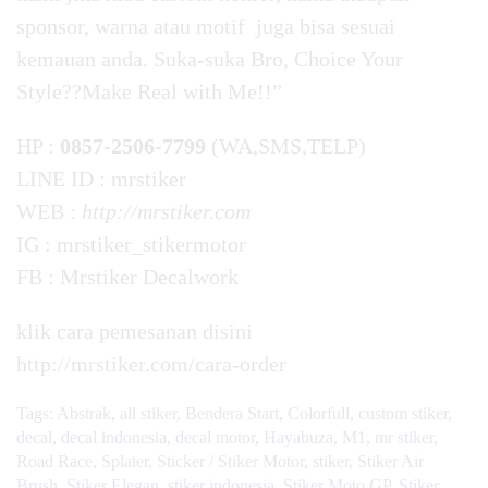
sponsor, warna atau motif juga bisa sesuai
kemauan anda. Suka-suka Bro, Choice Your
Style??Make Real with Me!!”
HP :
0857-2506-7799
(WA,SMS,TELP)
LINE ID : mrstiker
WEB :
http://mrstiker.com
IG : mrstiker_stikermotor
FB : Mrstiker Decalwork
klik cara pemesanan
disini
http://mrstiker.com/cara-order
Tags:
Abstrak
,
all stiker
,
Bendera Start
,
Colorfull
,
custom stiker
,
decal
,
decal indonesia
,
decal motor
,
Hayabuza
,
M1
,
mr stiker
,
Road Race
,
Splater
,
Sticker / Stiker Motor
,
stiker
,
Stiker Air
Brush
,
Stiker Elegan
,
stiker indonesia
,
Stiker Moto GP
,
Stiker