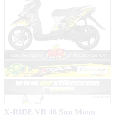
activate zoom
X-RIDE VR 46 Sun Moon