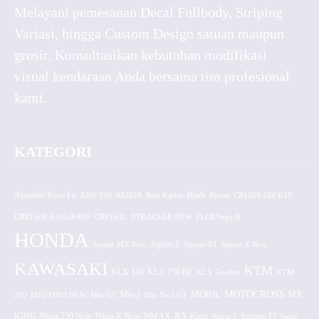
Melayani pemesanan Decal Fullbody, Striping
Variasi, hingga Custom Design satuan maupun
grosir. Konsultasikan kebutuhan modifikasi
visual kendaraan Anda bersama tim profesional
kami.
KATEGORI
Absolute Revo Fit
ADV 150
AEROX
Beat Karbu
Blade
CB150R Old K15
Byson
CBR150R K45G/K45N
CRF150L
DTRACKER NEW
F1ZR/Vega R
HONDA
Jupiter MX New
Jupiter Z
Jupiter Z1
Jupiter Z New
KAWASAKI
KTM
KLX 150 BF
KLX 150
KLX Gordon
KTM
MOTOCROSS
MOBIL
MX
250
MIO FINO NEW
Mio GT
Mio J
Mio Soul GT
KING
Ninja 250 New
RX King
Scoopy FI
Ninja R New
NMAX
Satria F
Sonic