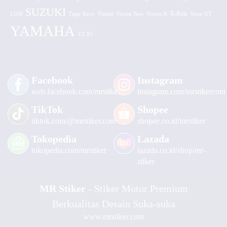
SUZUKI
Vixion
150R
Tiger Revo
Vixion New
Vixion R
X-Ride
Xeon GT
YAMAHA
YZ 85
Facebook
Instagram
web.facebook.com/mrstiker
instagram.com/mrstikercom
TikTok
Shopee
tiktok.com/@mrstiker.com
shopee.co.id/mrstiker
Tokopedia
Lazada
tokopedia.com/mrstiker
lazada.co.id/shop/mr-
stiker
MR Stiker
- Stiker Motor Premium
Berkualitas Desain Suka-suka
www.mrstiker.com