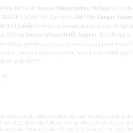
White Di Cetak dengan
Mesin Indoor Roland
EcoSolv
BRIGHTNESS 720 Dpi up to 1440 Dpi
Sangat Tajam
o 5Th Lebih
(Kerekatan keawetan
Decal
saat Di Apli
ur, Pilihan
(Super Glossy/Doff) Import
Bisa Request
in disini, pokoknya semau anda dan yang pasti sesuai 
nomor, nama ataupun sponsor, warna atau motif juga 
 Real with Me!!”
LP)
ll
,
Custom Decal
,
Custom Decal Stiker
,
Custom Garage
,
custom grafis
15 new 2022
,
decal stiker fullbody
,
M1
,
mr stiker
,
r15 new 2022 fullbod
ndonesia
,
Stiker Moto GP
,
stiker r15 new 2022
,
stiker r15 new 2022 full