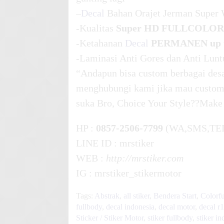
–
Decal
Bahan Orajet Jerman Super 
-Kualitas
Super HD FULLCOLOR
-Ketahanan
Decal
PERMANEN up t
-Laminasi Anti Gores dan Anti Lunt
“Andapun bisa custom berbagai desa
menghubungi kami jika mau custom 
suka Bro, Choice Your Style??Make
HP :
0857-2506-7799
(WA,SMS,TE
LINE ID : mrstiker
WEB :
http://mrstiker.com
IG : mrstiker_stikermotor
Tags:
Abstrak
,
all stiker
,
Bendera Start
,
Colorfu
fullbody
,
decal indonesia
,
decal motor
,
decal r
Sticker / Stiker Motor
,
stiker fullbody
,
stiker i