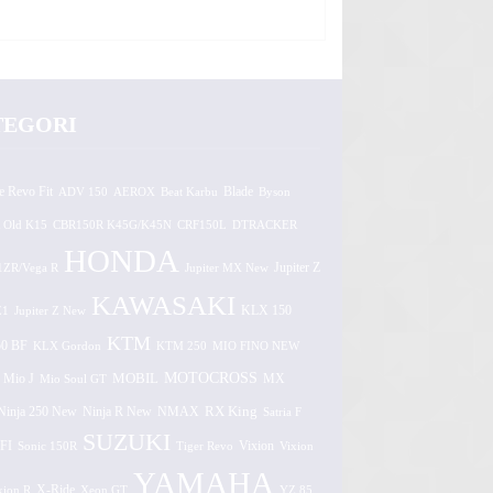
TEGORI
e Revo Fit
ADV 150
AEROX
Beat Karbu
Blade
Byson
 Old K15
CBR150R K45G/K45N
CRF150L
DTRACKER
HONDA
1ZR/Vega R
Jupiter MX New
Jupiter Z
KAWASAKI
Z1
Jupiter Z New
KLX 150
KTM
0 BF
KLX Gordon
KTM 250
MIO FINO NEW
MOTOCROSS
MOBIL
MX
Mio J
Mio Soul GT
Ninja 250 New
RX King
Ninja R New
NMAX
Satria F
SUZUKI
FI
Vixion
Sonic 150R
Tiger Revo
Vixion
YAMAHA
xion R
X-Ride
Xeon GT
YZ 85