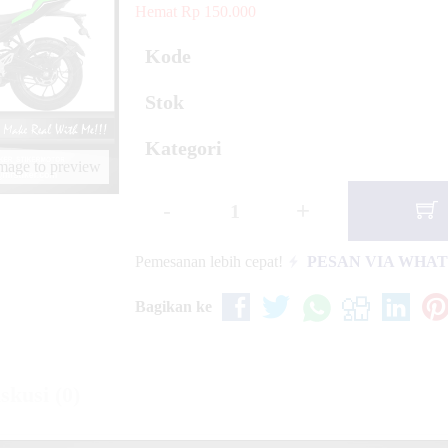
Hemat Rp 150.000
ebek Standar YZ
Kode
Stok
 KX 65 Navy Blue
Kategori
image to preview
-
+
Pemesanan lebih cepat!
PESAN VIA WHA
Bagikan ke
skusi (0)