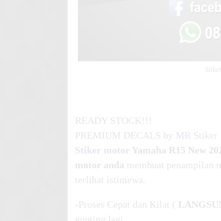
Stik
READY STOCK!!!
PREMIUM DECALS by
MR Stiker
Stiker motor
Yamaha R15 New 20
motor anda
membuat penampilan mo
terlihat istimewa.
-Proses Cepat dan Kilat (
LANGSU
gunting lagi