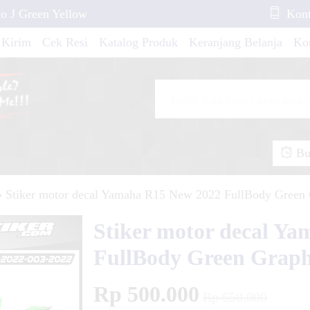
o J Green Yellow
Kont
 Kirim
Cek Resi
Katalog Produk
Keranjang Belanja
Ko
okal Repsol X
ck Racing
Buk
isma Red Grafis
»
Stiker motor decal Yamaha R15 New 2022 FullBody Green 
Stiker motor decal Y
pra X 125 Dark Blue
FullBody Green Graph
Rp 500.000
ki D-TRACKER New
Rp 650.000