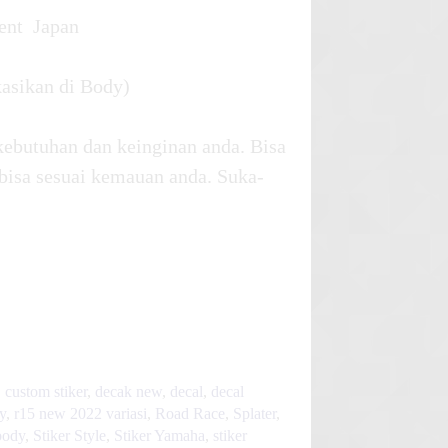
ent Japan
kasikan di Body)
kebutuhan dan keinginan anda. Bisa
bisa sesuai kemauan anda. Suka-
,
custom stiker
,
decak new
,
decal
,
decal
y
,
r15 new 2022 variasi
,
Road Race
,
Splater
,
body
,
Stiker Style
,
Stiker Yamaha
,
stiker