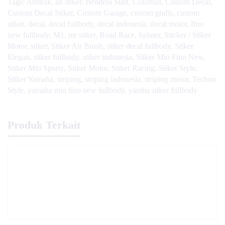
Tags:
Abstrak
,
all stiker
,
Bendera Start
,
Colorfull
,
Custom Decal
,
Custom Decal Stiker
,
Custom Garage
,
custom grafis
,
custom
stiker
,
decal
,
decal fullbody
,
decal indonesia
,
decal motor
,
fino
new fullbody
,
M1
,
mr stiker
,
Road Race
,
Splater
,
Sticker / Stiker
Motor
,
stiker
,
Stiker Air Brush
,
stiker decal fullbody
,
Stiker
Elegan
,
stiker fullbody
,
stiker indonesia
,
Stiker Mio Fino New
,
Stiker Mio Sporty
,
Stiker Motor
,
Stiker Racing
,
Stiker Style
,
Stiker Yamaha
,
striping
,
striping indonesia
,
striping motor
,
Techno
Style
,
yamaha mio fino new fullbody
,
yamha stiker fullbody
Produk Terkait