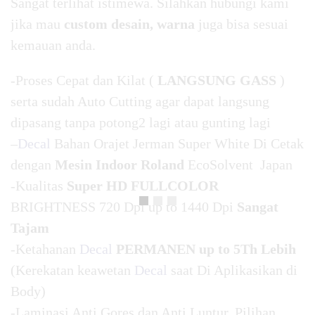
Sangat terlihat istimewa. Silahkan hubungi kami
jika mau
custom desain, warna
juga bisa sesuai
kemauan anda.
-Proses Cepat dan Kilat (
LANGSUNG GASS
)
serta sudah Auto Cutting agar dapat langsung
dipasang tanpa potong2 lagi atau gunting lagi
–
Decal
Bahan Orajet Jerman Super White Di Cetak
dengan
Mesin Indoor Roland
EcoSolvent Japan
-Kualitas
Super HD FULLCOLOR
BRIGHTNESS 720 Dpi up to 1440 Dpi
Sangat
Tajam
-Ketahanan
Decal
PERMANEN up to 5Th Lebih
(Kerekatan keawetan
Decal
saat Di Aplikasikan di
Body)
-Laminasi Anti Gores dan Anti Luntur, Pilihan