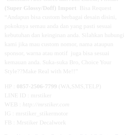
(Super Glossy/Doff) Import
Bisa Request
“Andapun bisa custom berbagai desain disini,
pokoknya semau anda dan yang pasti sesuai
kebutuhan dan keinginan anda. Silahkan hubungi
kami jika mau custom nomor, nama ataupun
sponsor, warna atau motif juga bisa sesuai
kemauan anda. Suka-suka Bro, Choice Your
Style??Make Real with Me!!”
HP :
0857-2506-7799
(WA,SMS,TELP)
LINE ID : mrstiker
WEB :
http://mrstiker.com
IG : mrstiker_stikermotor
FB : Mrstiker Decalwork