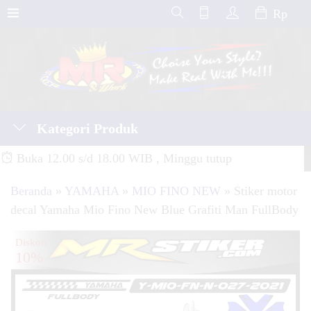
Rp
Kategori Produk
Buka 12.00 s/d 18.00 WIB , Minggu tutup
Beranda
»
YAMAHA
»
MIO FINO NEW
»
Stiker motor
decal Yamaha Mio Fino New Blue Grafiti Man FullBody
Diskon
10%