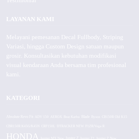
Testimonial
LAYANAN KAMI
Melayani pemesanan Decal Fullbody, Striping
Variasi, hingga Custom Design satuan maupun
grosir. Konsultasikan kebutuhan modifikasi
visual kendaraan Anda bersama tim profesional
kami.
KATEGORI
Absolute Revo Fit
ADV 150
AEROX
Beat Karbu
Blade
CB150R Old K15
Byson
CBR150R K45G/K45N
CRF150L
DTRACKER NEW
F1ZR/Vega R
HONDA
Jupiter MX New
Jupiter Z
Jupiter Z1
Jupiter Z New