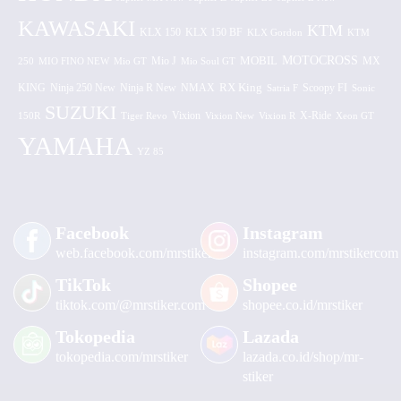
KAWASAKI
KTM
KLX 150 BF
KLX 150
KLX Gordon
KTM
MOTOCROSS
MOBIL
MX
250
MIO FINO NEW
Mio GT
Mio J
Mio Soul GT
KING
Ninja 250 New
RX King
Scoopy FI
Ninja R New
NMAX
Satria F
Sonic
SUZUKI
Vixion
150R
Tiger Revo
Vixion New
Vixion R
X-Ride
Xeon GT
YAMAHA
YZ 85
Facebook
Instagram
web.facebook.com/mrstiker
instagram.com/mrstikercom
TikTok
Shopee
tiktok.com/@mrstiker.com
shopee.co.id/mrstiker
Tokopedia
Lazada
tokopedia.com/mrstiker
lazada.co.id/shop/mr-
stiker