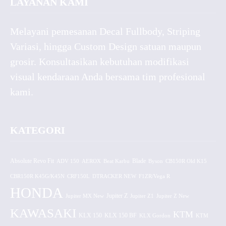
LAYANAN KAMI
Melayani pemesanan Decal Fullbody, Striping
Variasi, hingga Custom Design satuan maupun
grosir. Konsultasikan kebutuhan modifikasi
visual kendaraan Anda bersama tim profesional
kami.
KATEGORI
Absolute Revo Fit
ADV 150
AEROX
Beat Karbu
Blade
CB150R Old K15
Byson
CBR150R K45G/K45N
CRF150L
DTRACKER NEW
F1ZR/Vega R
HONDA
Jupiter MX New
Jupiter Z
Jupiter Z1
Jupiter Z New
KAWASAKI
KTM
KLX 150 BF
KLX 150
KLX Gordon
KTM