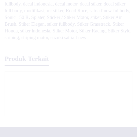
fullbody
,
decal indonesia
,
decal motor
,
decal stiker
,
decal stiker
full body
,
modifikasi
,
mr stiker
,
Road Race
,
satria f new fullbody
,
Sonic 150 R
,
Splater
,
Sticker / Stiker Motor
,
stiker
,
Stiker Air
Brush
,
Stiker Elegan
,
stiker fullbody
,
Stiker Grasstrack
,
Stiker
Honda
,
stiker indonesia
,
Stiker Motor
,
Stiker Racing
,
Stiker Style
,
striping
,
striping motor
,
suzuki satria f new
Produk Terkait