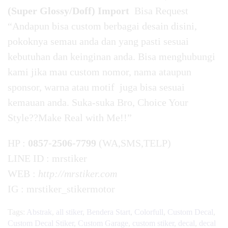
(Super Glossy/Doff) Import
Bisa Request
“Andapun bisa custom berbagai desain disini,
pokoknya semau anda dan yang pasti sesuai
kebutuhan dan keinginan anda. Bisa menghubungi
kami jika mau custom nomor, nama ataupun
sponsor, warna atau motif juga bisa sesuai
kemauan anda. Suka-suka Bro, Choice Your
Style??Make Real with Me!!”
HP :
0857-2506-7799
(WA,SMS,TELP)
LINE ID : mrstiker
WEB :
http://mrstiker.com
IG : mrstiker_stikermotor
Tags:
Abstrak
,
all stiker
,
Bendera Start
,
Colorfull
,
Custom Decal
,
Custom Decal Stiker
,
Custom Garage
,
custom stiker
,
decal
,
decal