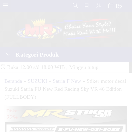
Rp
Kategori Produk
Buka 12.00 s/d 18.00 WIB , Minggu tutup
Beranda
»
SUZUKI
»
Satria F New
»
Stiker motor decal
Suzuki Satria FU New Red Racing Sky VR 46 Edition
(FULLBODY)
Diskon
22%