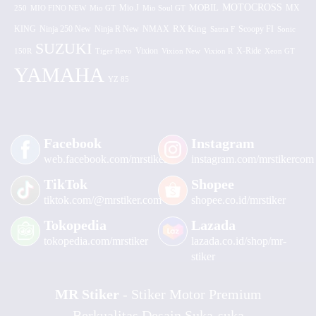
MOTOCROSS
MOBIL
MX
250
MIO FINO NEW
Mio GT
Mio J
Mio Soul GT
KING
Ninja 250 New
RX King
Scoopy FI
Ninja R New
NMAX
Satria F
Sonic
SUZUKI
Vixion
150R
Tiger Revo
Vixion New
Vixion R
X-Ride
Xeon GT
YAMAHA
YZ 85
Facebook
Instagram
web.facebook.com/mrstiker
instagram.com/mrstikercom
TikTok
Shopee
tiktok.com/@mrstiker.com
shopee.co.id/mrstiker
Tokopedia
Lazada
tokopedia.com/mrstiker
lazada.co.id/shop/mr-
stiker
MR Stiker
- Stiker Motor Premium
Berkualitas Desain Suka-suka