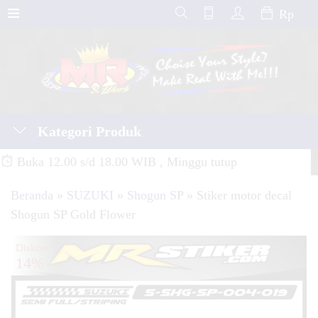
Rp
Kategori Produk
Buka 12.00 s/d 18.00 WIB , Minggu tutup
Beranda
»
SUZUKI
»
Shogun SP
»
Stiker motor decal
Shogun SP Gold Flower
Diskon
14%