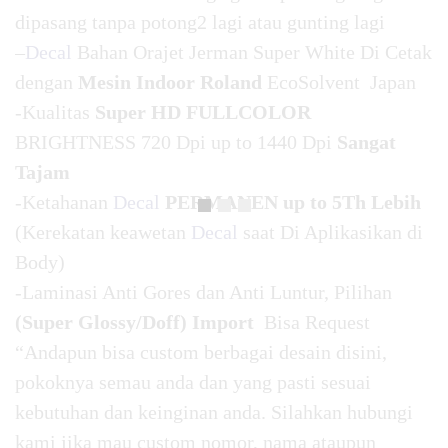
dipasang tanpa potong2 lagi atau gunting lagi
–
Decal
Bahan Orajet Jerman Super White Di Cetak
dengan
Mesin Indoor Roland
EcoSolvent Japan
-Kualitas
Super HD FULLCOLOR
BRIGHTNESS 720 Dpi up to 1440 Dpi
Sangat
Tajam
-Ketahanan
Decal
PERMANEN up to 5Th Lebih
(Kerekatan keawetan
Decal
saat Di Aplikasikan di
Body)
-Laminasi Anti Gores dan Anti Luntur, Pilihan
(Super Glossy/Doff) Import
Bisa Request
“Andapun bisa custom berbagai desain disini,
pokoknya semau anda dan yang pasti sesuai
kebutuhan dan keinginan anda. Silahkan hubungi
kami jika mau custom nomor, nama ataupun