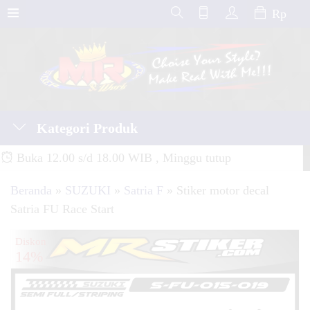
Rp
Kategori Produk
Buka 12.00 s/d 18.00 WIB , Minggu tutup
Beranda
»
SUZUKI
»
Satria F
»
Stiker motor decal
Satria FU Race Start
Diskon
14%