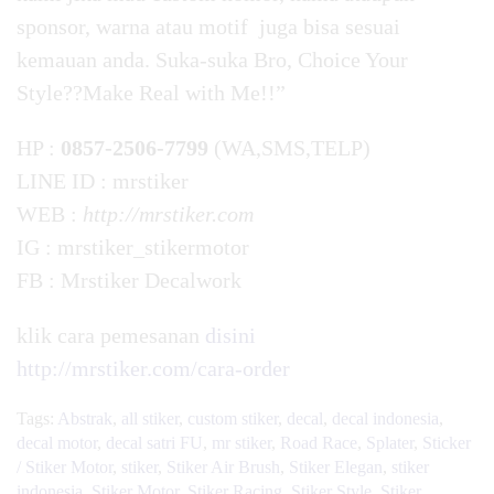
sponsor, warna atau motif juga bisa sesuai
kemauan anda. Suka-suka Bro, Choice Your
Style??Make Real with Me!!”
HP :
0857-2506-7799
(WA,SMS,TELP)
LINE ID : mrstiker
WEB :
http://mrstiker.com
IG : mrstiker_stikermotor
FB : Mrstiker Decalwork
klik cara pemesanan
disini
http://mrstiker.com/cara-order
Tags:
Abstrak
,
all stiker
,
custom stiker
,
decal
,
decal indonesia
,
decal motor
,
decal satri FU
,
mr stiker
,
Road Race
,
Splater
,
Sticker
/ Stiker Motor
,
stiker
,
Stiker Air Brush
,
Stiker Elegan
,
stiker
indonesia
,
Stiker Motor
,
Stiker Racing
,
Stiker Style
,
Stiker