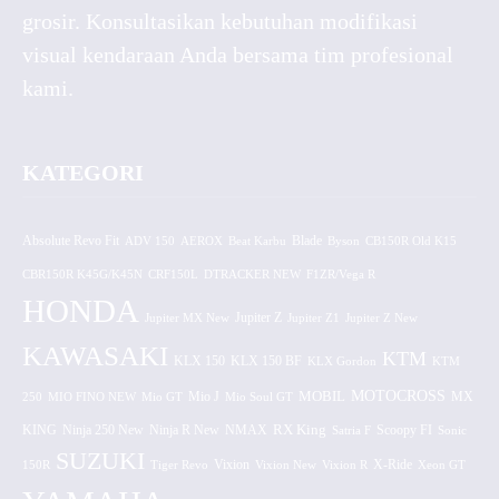
grosir. Konsultasikan kebutuhan modifikasi
visual kendaraan Anda bersama tim profesional
kami.
KATEGORI
Absolute Revo Fit
ADV 150
AEROX
Beat Karbu
Blade
CB150R Old K15
Byson
CBR150R K45G/K45N
CRF150L
DTRACKER NEW
F1ZR/Vega R
HONDA
Jupiter MX New
Jupiter Z
Jupiter Z1
Jupiter Z New
KAWASAKI
KTM
KLX 150 BF
KLX 150
KLX Gordon
KTM
MOTOCROSS
MOBIL
MX
250
MIO FINO NEW
Mio GT
Mio J
Mio Soul GT
KING
Ninja 250 New
RX King
Scoopy FI
Ninja R New
NMAX
Satria F
Sonic
SUZUKI
Vixion
150R
Tiger Revo
Vixion New
Vixion R
X-Ride
Xeon GT