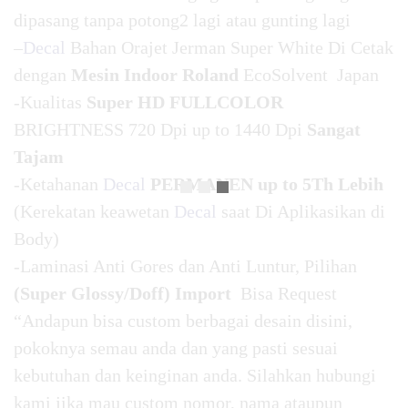
dipasang tanpa potong2 lagi atau gunting lagi
–
Decal
Bahan Orajet Jerman Super White Di Cetak
dengan
Mesin Indoor Roland
EcoSolvent Japan
-Kualitas
Super HD FULLCOLOR
BRIGHTNESS 720 Dpi up to 1440 Dpi
Sangat
Tajam
-Ketahanan
Decal
PERMANEN up to 5Th Lebih
(Kerekatan keawetan
Decal
saat Di Aplikasikan di
Body)
-Laminasi Anti Gores dan Anti Luntur, Pilihan
(Super Glossy/Doff) Import
Bisa Request
“Andapun bisa custom berbagai desain disini,
pokoknya semau anda dan yang pasti sesuai
kebutuhan dan keinginan anda. Silahkan hubungi
kami jika mau custom nomor, nama ataupun