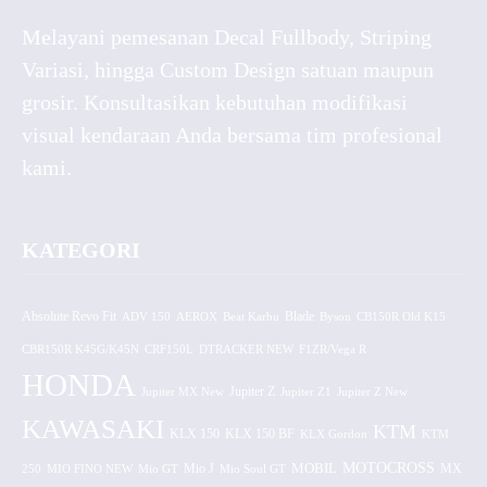
Melayani pemesanan Decal Fullbody, Striping
Variasi, hingga Custom Design satuan maupun
grosir. Konsultasikan kebutuhan modifikasi
visual kendaraan Anda bersama tim profesional
kami.
KATEGORI
Absolute Revo Fit
ADV 150
AEROX
Beat Karbu
Blade
CB150R Old K15
Byson
CBR150R K45G/K45N
CRF150L
DTRACKER NEW
F1ZR/Vega R
HONDA
Jupiter MX New
Jupiter Z
Jupiter Z1
Jupiter Z New
KAWASAKI
KTM
KLX 150 BF
KLX 150
KLX Gordon
KTM
MOTOCROSS
MOBIL
MX
250
MIO FINO NEW
Mio GT
Mio J
Mio Soul GT