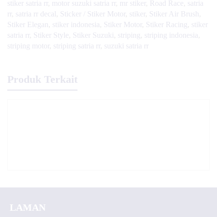
stiker satria rr
,
motor suzuki satria rr
,
mr stiker
,
Road Race
,
satria
rr
,
satria rr decal
,
Sticker / Stiker Motor
,
stiker
,
Stiker Air Brush
,
Stiker Elegan
,
stiker indonesia
,
Stiker Motor
,
Stiker Racing
,
stiker
satria rr
,
Stiker Style
,
Stiker Suzuki
,
striping
,
striping indonesia
,
striping motor
,
striping satria rr
,
suzuki satria rr
Produk Terkait
LAMAN