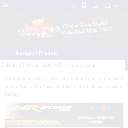
Rp
Kategori Produk
Buka 12.00 s/d 18.00 WIB , Minggu tutup
Beranda
»
SUZUKI
»
SATRIA HIU
»
Stiker motor decal
Suzuki Satria Hiu Tosca Red Race Grafis Decal Konsep
Racing
Diskon
14%