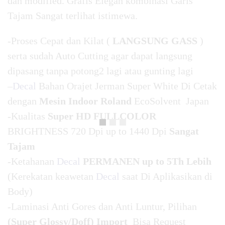
dan modified. Grafis Elegan kombinasi Garis
Tajam Sangat terlihat istimewa.
-Proses Cepat dan Kilat (
LANGSUNG GASS
)
serta sudah Auto Cutting agar dapat langsung
dipasang tanpa potong2 lagi atau gunting lagi
–
Decal
Bahan Orajet Jerman Super White Di Cetak
dengan
Mesin Indoor Roland
EcoSolvent Japan
-Kualitas
Super HD FULLCOLOR
BRIGHTNESS 720 Dpi up to 1440 Dpi
Sangat
Tajam
-Ketahanan
Decal
PERMANEN up to 5Th Lebih
(Kerekatan keawetan
Decal
saat Di Aplikasikan di
Body)
-Laminasi Anti Gores dan Anti Luntur, Pilihan
(Super Glossy/Doff) Import
Bisa Request