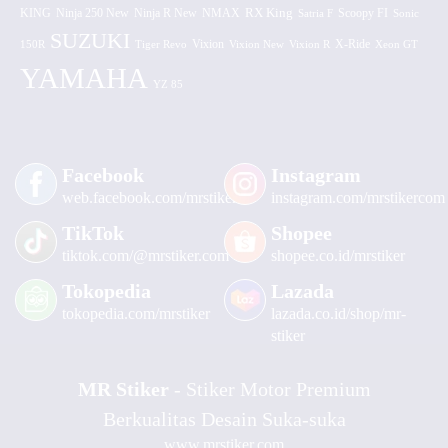
KING
Ninja 250 New
RX King
Scoopy FI
Ninja R New
NMAX
Satria F
Sonic
SUZUKI
Vixion
150R
Tiger Revo
Vixion New
Vixion R
X-Ride
Xeon GT
YAMAHA
YZ 85
Facebook
Instagram
web.facebook.com/mrstiker
instagram.com/mrstikercom
TikTok
Shopee
tiktok.com/@mrstiker.com
shopee.co.id/mrstiker
Tokopedia
Lazada
tokopedia.com/mrstiker
lazada.co.id/shop/mr-
stiker
MR Stiker
- Stiker Motor Premium
Berkualitas Desain Suka-suka
www.mrstiker.com