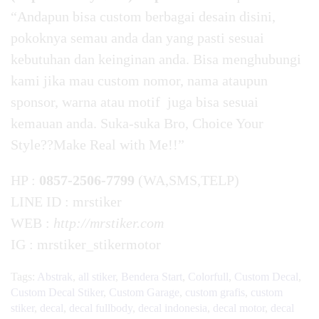
“Andapun bisa custom berbagai desain disini,
pokoknya semau anda dan yang pasti sesuai
kebutuhan dan keinginan anda. Bisa menghubungi
kami jika mau custom nomor, nama ataupun
sponsor, warna atau motif juga bisa sesuai
kemauan anda. Suka-suka Bro, Choice Your
Style??Make Real with Me!!”
HP :
0857-2506-7799
(WA,SMS,TELP)
LINE ID : mrstiker
WEB :
http://mrstiker.com
IG : mrstiker_stikermotor
Tags:
Abstrak
,
all stiker
,
Bendera Start
,
Colorfull
,
Custom Decal
,
Custom Decal Stiker
,
Custom Garage
,
custom grafis
,
custom
stiker
,
decal
,
decal fullbody
,
decal indonesia
,
decal motor
,
decal