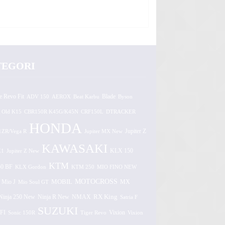
TEGORI
e Revo Fit
ADV 150
AEROX
Beat Karbu
Blade
Byson
 Old K15
CBR150R K45G/K45N
CRF150L
DTRACKER
HONDA
1ZR/Vega R
Jupiter MX New
Jupiter Z
KAWASAKI
Z1
Jupiter Z New
KLX 150
KTM
0 BF
KLX Gordon
KTM 250
MIO FINO NEW
MOTOCROSS
MOBIL
MX
Mio J
Mio Soul GT
Ninja 250 New
RX King
Ninja R New
NMAX
Satria F
SUZUKI
FI
Vixion
Sonic 150R
Tiger Revo
Vixion