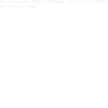
tiker indonesia
,
Stiker Motor
,
Stiker Racing
,
Stiker Style
,
stiker TM MX
12-2013 decal
,
Trabas