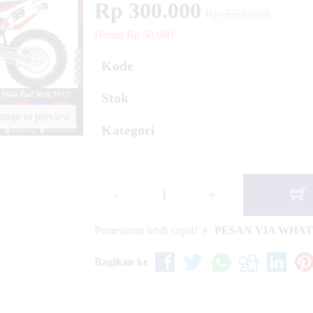
Rp 300.000
Rp 350.000
Hemat Rp 50.000
an Line Yellow
Kode
Stok
image to preview
Kategori
-
+
Pemesanan lebih cepat!
PESAN VIA WHA
Bagikan ke