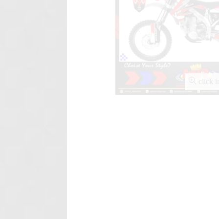
Sporty....
Stiker motor decal Suzuki Tit
Orange....
click 