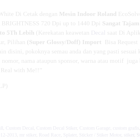
White Di Cetak dengan
Mesin Indoor Roland
EcoSolv
BRIGHTNESS 720 Dpi up to 1440 Dpi
Sangat Tajam
o 5Th Lebih
(Kerekatan keawetan
Decal
saat Di Apli
ur, Pilihan
(Super Glossy/Doff) Import
Bisa Request
in disini, pokoknya semau anda dan yang pasti sesuai 
nomor, nama ataupun sponsor, warna atau motif juga 
 Real with Me!!”
LP)
ll
,
Custom Decal
,
Custom Decal Stiker
,
Custom Garage
,
custom grafis
12-2013
,
mr stiker
,
Road Race
,
Splater
,
Sticker / Stiker Motor
,
stiker
,
S