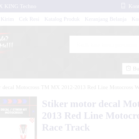
MX KING Techno
Kont
 Kirim
Cek Resi
Katalog Produk
Keranjang Belanja
Ko
s Cobra CX65 10-13
runge....
CX New 2021 Bloods
Buk
or decal Motocross TM MX 2012-2013 Red Line Motocross W
ade New Cracked
Stiker motor decal M
2013 Red Line Motocr
Race Track
an Purple Line