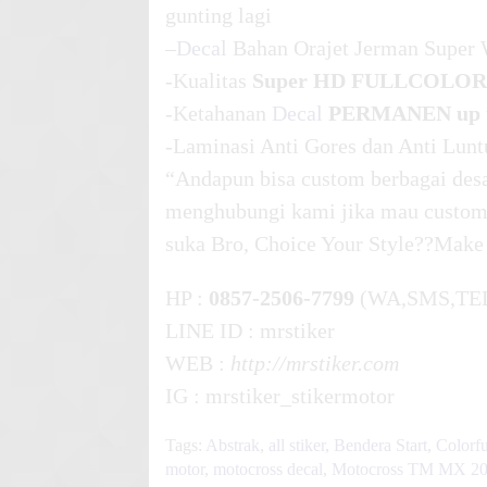
gunting lagi
–
Decal
Bahan Orajet Jerman Super 
-Kualitas
Super HD FULLCOLOR
-Ketahanan
Decal
PERMANEN up t
-Laminasi Anti Gores dan Anti Lunt
“Andapun bisa custom berbagai desa
menghubungi kami jika mau custom 
suka Bro, Choice Your Style??Make
HP :
0857-2506-7799
(WA,SMS,TE
LINE ID : mrstiker
WEB :
http://mrstiker.com
IG : mrstiker_stikermotor
Tags:
Abstrak
,
all stiker
,
Bendera Start
,
Colorfu
motor
,
motocross decal
,
Motocross TM MX 20