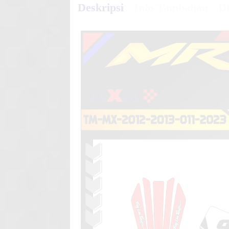
Deskripsi
Info Tambahan
Di