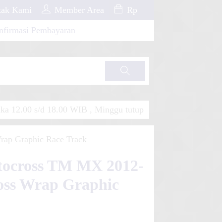
ak Kami
Member Area
Rp
nfirmasi Pembayaran
Cari
a 12.00 s/d 18.00 WIB , Minggu tutup
rap Graphic Race Track
otocross TM MX 2012-
oss Wrap Graphic