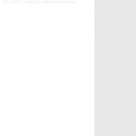
 2012-2013
,
striping
,
striping indonesia
,