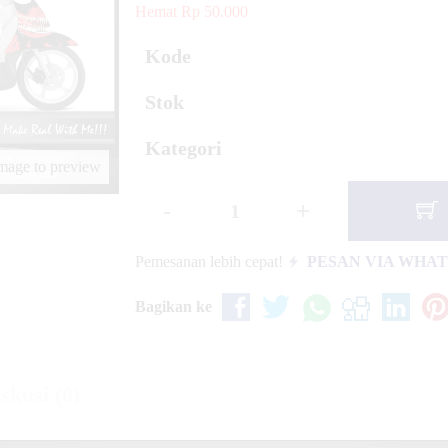
iter Z Highlighter
Hemat Rp 50.000
Kode
Stok
Kategori
image to preview
-
+
Pemesanan lebih cepat!
PESAN VIA WHA
Bagikan ke
skusi (0)