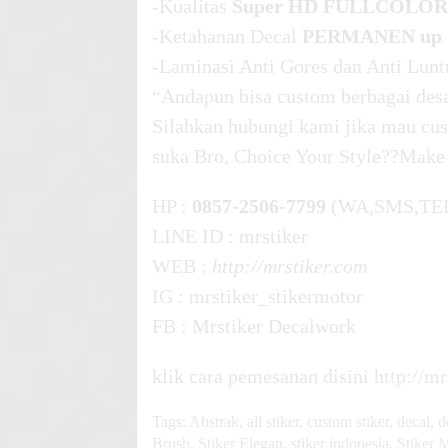
-Kualitas
Super HD FULLCOLOR
-Ketahanan
Decal
PERMANEN up t
-Laminasi Anti Gores dan Anti Lunt
“Andapun bisa custom berbagai desa
Silahkan hubungi kami jika mau cus
suka Bro, Choice Your Style??Make
HP :
0857-2506-7799
(WA,SMS,TE
LINE ID : mrstiker
WEB :
http://mrstiker.com
IG : mrstiker_stikermotor
FB : Mrstiker Decalwork
klik cara pemesanan
disini
http://m
Tags:
Abstrak
,
all stiker
,
custom stiker
,
decal
,
d
Brush
,
Stiker Elegan
,
stiker indonesia
,
Stiker 