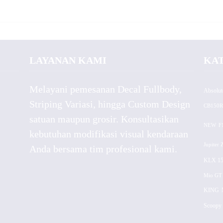
LAYANAN KAMI
KA
Melayani pemesanan Decal Fullbody,
Absolut
Striping Variasi, hingga Custom Design
CB150R
satuan maupun grosir. Konsultasikan
NEW
F
kebutuhan modifikasi visual kendaraan
Jupiter 
Anda bersama tim profesional kami.
KLX 15
Mio GT
KING
Scoopy 