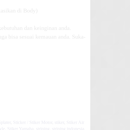
kasikan di Body)
kebutuhan dan keinginan anda.
uga bisa sesuai kemauan anda. Suka-
Splater
,
Sticker / Stiker Motor
,
stiker
,
Stiker Air
yle
,
Stiker Yamaha
,
striping
,
striping indonesia
,