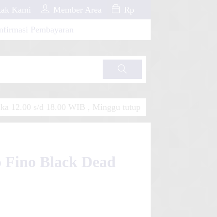
ak Kami
Member Area
Rp
nfirmasi Pembayaran
Cari
a 12.00 s/d 18.00 WIB , Minggu tutup
o Fino Black Dead