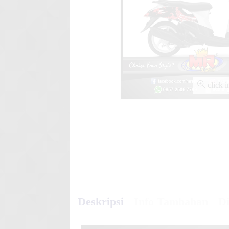
Stiker motor decal Yamaha Jup
Gr
click 
Deskripsi
Info Tambahan
Di