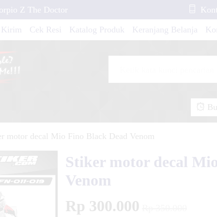
orpio Z The Doctor
Kont
 Kirim
Cek Resi
Katalog Produk
Keranjang Belanja
Ko
RX KING FullBody
mash New Elegan
Buk
r
er motor decal Mio Fino Black Dead Venom
er Revo Repsol
Stiker motor decal Mi
Venom
Rp 300.000
aki
Rp 350.000