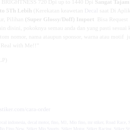
BRIGHTNESS 720 Dpi up to 1440 Dpi
Sangat Tajam
o 5Th Lebih
(Kerekatan keawetan
Decal
saat Di Apli
ur, Pilihan
(Super Glossy/Doff) Import
Bisa Request
in disini, pokoknya semau anda dan yang pasti sesuai 
tom nomor, nama ataupun sponsor, warna atau motif j
 Real with Me!!”
LP)
rstiker.com/cara-order
ecal indonesia
,
decal motor
,
fino
,
M1
,
Mio fino
,
mr stiker
,
Road Race
,
Mio Fino New
,
Stiker Mio Sporty
,
Stiker Motor
,
Stiker Racing
,
Stiker St