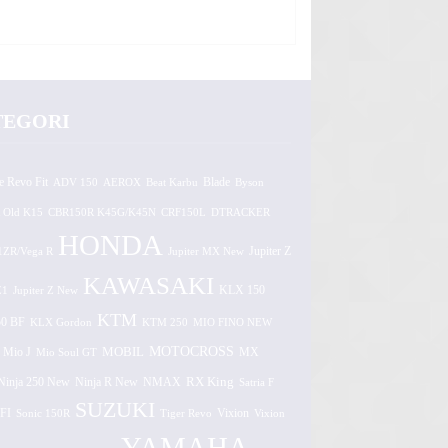
TEGORI
e Revo Fit
ADV 150
AEROX
Beat Karbu
Blade
Byson
 Old K15
CBR150R K45G/K45N
CRF150L
DTRACKER
HONDA
1ZR/Vega R
Jupiter MX New
Jupiter Z
KAWASAKI
Z1
Jupiter Z New
KLX 150
KTM
0 BF
KLX Gordon
KTM 250
MIO FINO NEW
MOTOCROSS
MOBIL
MX
Mio J
Mio Soul GT
Ninja 250 New
RX King
Ninja R New
NMAX
Satria F
SUZUKI
FI
Vixion
Sonic 150R
Tiger Revo
Vixion
YAMAHA