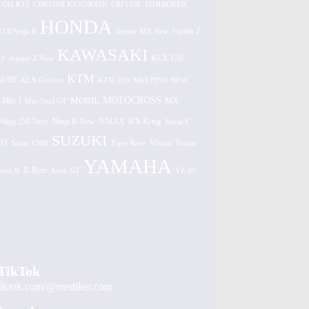
 Old K15
CBR150R K45G/K45N
CRF150L
DTRACKER
HONDA
1ZR/Vega R
Jupiter MX New
Jupiter Z
KAWASAKI
Z1
Jupiter Z New
KLX 150
KTM
0 BF
KLX Gordon
KTM 250
MIO FINO NEW
MOTOCROSS
MOBIL
MX
Mio J
Mio Soul GT
Ninja 250 New
RX King
Ninja R New
NMAX
Satria F
SUZUKI
FI
Vixion
Sonic 150R
Tiger Revo
Vixion
YAMAHA
xion R
X-Ride
Xeon GT
YZ 85
TikTok
tiktok.com/@mrstiker.com