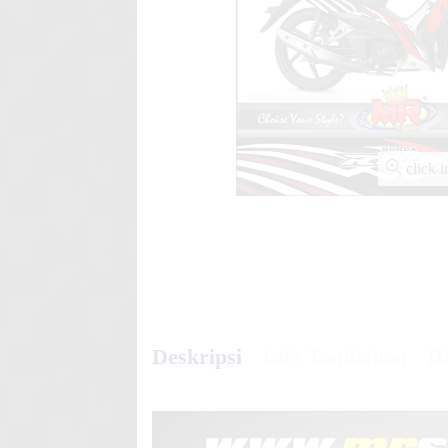
Stiker motor decal Kawasaki
Yellow
click 
Deskripsi
Info Tambahan
Di