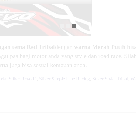
ngan tema
Red Tribal
dengan
warna Merah Putih hi
ngat pas bagi motor anda yang style dan road race. Si
rna
juga bisa sesuai kemauan anda.
nda
,
Stiker Revo Fi
,
Stiker Simple Line Racing
,
Stiker Style
,
Tribal
,
Wa