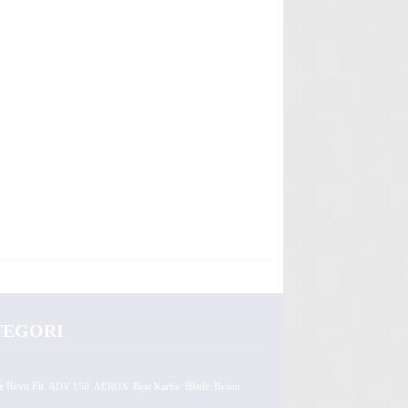
TEGORI
e Revo Fit
ADV 150
AEROX
Beat Karbu
Blade
Byson