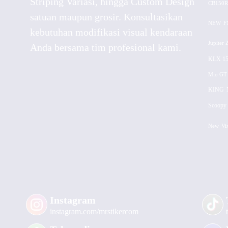
Striping Variasi, hingga Custom Design
CB150R
satuan maupun grosir. Konsultasikan
NEW
F
kebutuhan modifikasi visual kendaraan
Jupiter 
Anda bersama tim profesional kami.
KLX 15
Mio GT
KING
Scoopy 
New
Vi
Instagram
instagram.com/mrstikercom