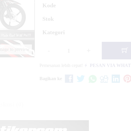
 KLX 150 Crack
Kode
Stok
Kategori
-
+
image to preview
Pemesanan lebih cepat!
PESAN VIA WHA
Bagikan ke
skusi (0)