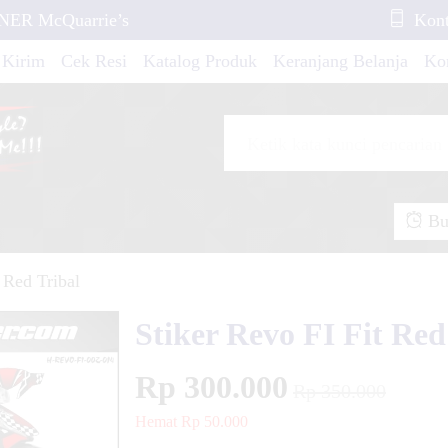
UNER McQuarrie’s
Kont
 Kirim
Cek Resi
Katalog Produk
Keranjang Belanja
Ko
is dan Desain
ER Old Shark
Buk
istar Racing
 Red Tribal
ik Tradisional
Stiker Revo FI Fit Red
s Husqvarna TE 250
Rp 300.000
Rp 350.000
Hemat Rp 50.000