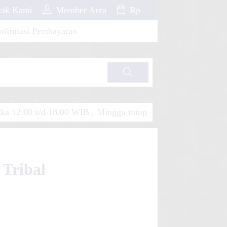
ak Kami
Member Area
Rp
nfirmasi Pembayaran
Cari
a 12.00 s/d 18.00 WIB , Minggu tutup
 Tribal