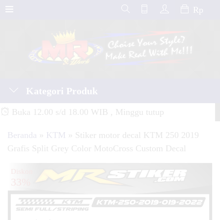
Rp
Kategori Produk
Buka 12.00 s/d 18.00 WIB , Minggu tutup
Beranda
»
KTM
»
Stiker motor decal KTM 250 2019
Grafis Split Grey Color MotoCross Custom Decal
Diskon
33%