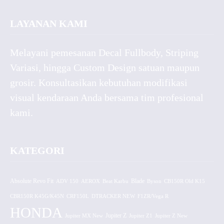
LAYANAN KAMI
Melayani pemesanan Decal Fullbody, Striping
Variasi, hingga Custom Design satuan maupun
grosir. Konsultasikan kebutuhan modifikasi
visual kendaraan Anda bersama tim profesional
kami.
KATEGORI
Absolute Revo Fit
ADV 150
AEROX
Beat Karbu
Blade
CB150R Old K15
Byson
CBR150R K45G/K45N
CRF150L
DTRACKER NEW
F1ZR/Vega R
HONDA
Jupiter MX New
Jupiter Z
Jupiter Z1
Jupiter Z New