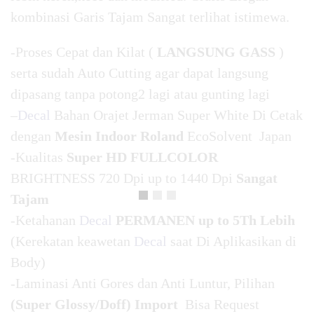
kombinasi Garis Tajam Sangat terlihat istimewa.
-Proses Cepat dan Kilat (
LANGSUNG GASS
)
serta sudah Auto Cutting agar dapat langsung
dipasang tanpa potong2 lagi atau gunting lagi
–
Decal
Bahan Orajet Jerman Super White Di Cetak
dengan
Mesin Indoor Roland
EcoSolvent Japan
-Kualitas
Super HD FULLCOLOR
BRIGHTNESS 720 Dpi up to 1440 Dpi
Sangat
Tajam
-Ketahanan
Decal
PERMANEN up to 5Th Lebih
(Kerekatan keawetan
Decal
saat Di Aplikasikan di
Body)
-Laminasi Anti Gores dan Anti Luntur, Pilihan
(Super Glossy/Doff) Import
Bisa Request