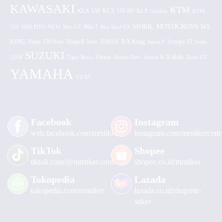
KAWASAKI
KTM
KLX 150 BF
KLX 150
KLX Gordon
KTM
MOTOCROSS
MOBIL
MX
250
MIO FINO NEW
Mio GT
Mio J
Mio Soul GT
KING
Ninja 250 New
RX King
Scoopy FI
Ninja R New
NMAX
Satria F
Sonic
SUZUKI
Vixion
150R
Tiger Revo
Vixion New
Vixion R
X-Ride
Xeon GT
YAMAHA
YZ 85
Facebook
Instagram
web.facebook.com/mrstiker
instagram.com/mrstikercom
TikTok
Shopee
tiktok.com/@mrstiker.com
shopee.co.id/mrstiker
Tokopedia
Lazada
tokopedia.com/mrstiker
lazada.co.id/shop/mr-
stiker