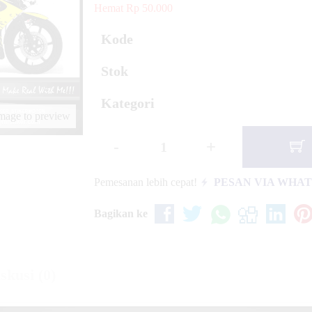
Hemat Rp 50.000
x New \ Decal
Kode
Stok
io Soul The Dark
Kategori
image to preview
-
+
Pemesanan lebih cepat!
PESAN VIA WHA
Bagikan ke
skusi (0)