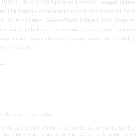
BRIGHTNESS 720 Dpi up to 1440 Dpi
Sangat Tajam
o 5Th Lebih
(Kerekatan keawetan
Decal
saat Di Apli
ur, Pilihan
(Super Glossy/Doff) Import
Bisa Request
in disini, pokoknya semau anda dan yang pasti sesuai 
tom nomor, nama ataupun sponsor, warna atau motif j
 Real with Me!!”
LP)
rstiker.com/cara-order
0 Old splater
,
CBR 150 Old strip
,
Colorfull
,
custom stiker
,
decal
,
Dec
plater
,
Sticker / Stiker Motor
,
stiker
,
Stiker Air Brush
,
Stiker Elegan
,
Sti