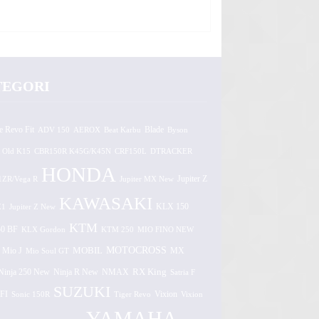
TEGORI
e Revo Fit
ADV 150
AEROX
Beat Karbu
Blade
Byson
 Old K15
CBR150R K45G/K45N
CRF150L
DTRACKER
HONDA
1ZR/Vega R
Jupiter MX New
Jupiter Z
KAWASAKI
Z1
Jupiter Z New
KLX 150
KTM
0 BF
KLX Gordon
KTM 250
MIO FINO NEW
MOTOCROSS
MOBIL
MX
Mio J
Mio Soul GT
Ninja 250 New
RX King
Ninja R New
NMAX
Satria F
SUZUKI
FI
Vixion
Sonic 150R
Tiger Revo
Vixion
YAMAHA