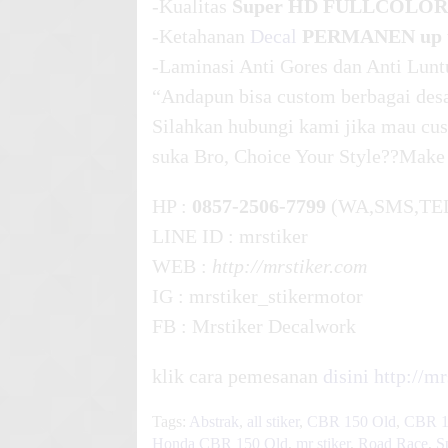
-Kualitas
Super HD FULLCOLOR
-Ketahanan
Decal
PERMANEN up t
-Laminasi Anti Gores dan Anti Lunt
“Andapun bisa custom berbagai desa
Silahkan hubungi kami jika mau cus
suka Bro, Choice Your Style??Make
HP :
0857-2506-7799
(WA,SMS,TE
LINE ID : mrstiker
WEB :
http://mrstiker.com
IG : mrstiker_stikermotor
FB : Mrstiker Decalwork
klik cara pemesanan
disini
http://m
Tags:
Abstrak
,
all stiker
,
CBR 150 Old
,
CBR 15
Honda CBR 150 Old
,
mr stiker
,
Road Race
,
S