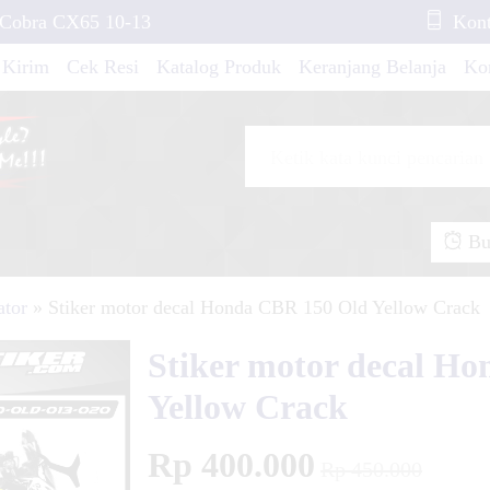
s Cobra CX65 10-13
Kont
 Kirim
Cek Resi
Katalog Produk
Keranjang Belanja
Ko
X-RIDE New Gray
io ESP FullBody
Buk
ega R New Red
tor
»
Stiker motor decal Honda CBR 150 Old Yellow Crack
Stiker motor decal H
piter Z New Green
Yellow Crack
Rp 400.000
Gordons Custom
Rp 450.000