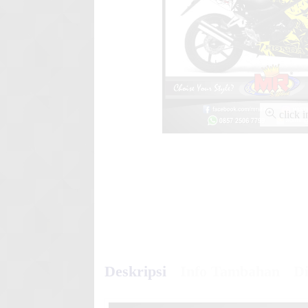
Line Race
Striping Custom Yamaha Nma
Custom Yam
Stiker motor decal Yamaha M
click 
Red St
Deskripsi
Info Tambahan
Di