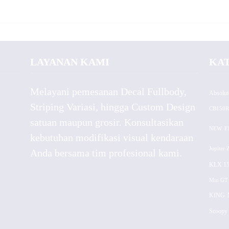
LAYANAN KAMI
KA
Melayani pemesanan Decal Fullbody,
Absolut
Striping Variasi, hingga Custom Design
CB150R
satuan maupun grosir. Konsultasikan
NEW
F
kebutuhan modifikasi visual kendaraan
Jupiter 
Anda bersama tim profesional kami.
KLX 15
Mio GT
KING
Scoopy 