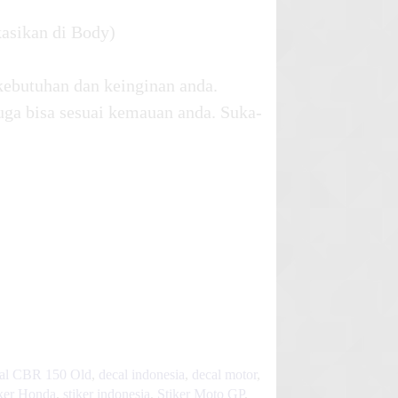
kasikan di Body)
kebutuhan dan keinginan anda.
uga bisa sesuai kemauan anda. Suka-
al CBR 150 Old
,
decal indonesia
,
decal motor
,
ker Honda
,
stiker indonesia
,
Stiker Moto GP
,