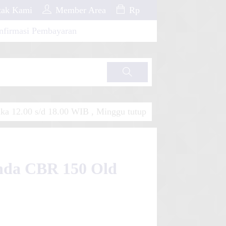
ak Kami
Member Area
Rp
nfirmasi Pembayaran
Cari
a 12.00 s/d 18.00 WIB , Minggu tutup
onda CBR 150 Old