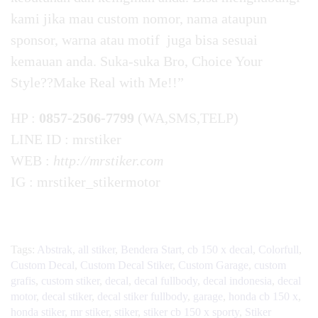
kami jika mau custom nomor, nama ataupun
sponsor, warna atau motif juga bisa sesuai
kemauan anda. Suka-suka Bro, Choice Your
Style??Make Real with Me!!”
HP :
0857-2506-7799
(WA,SMS,TELP)
LINE ID : mrstiker
WEB :
http://mrstiker.com
IG : mrstiker_stikermotor
Tags:
Abstrak
,
all stiker
,
Bendera Start
,
cb 150 x decal
,
Colorfull
,
Custom Decal
,
Custom Decal Stiker
,
Custom Garage
,
custom
grafis
,
custom stiker
,
decal
,
decal fullbody
,
decal indonesia
,
decal
motor
,
decal stiker
,
decal stiker fullbody
,
garage
,
honda cb 150 x
,
honda stiker
,
mr stiker
,
stiker
,
stiker cb 150 x sporty
,
Stiker