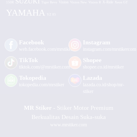
SUZUKI
Vixion
150R
Tiger Revo
Vixion New
Vixion R
X-Ride
Xeon GT
YAMAHA
YZ 85
Facebook
Instagram
web.facebook.com/mrstiker
instagram.com/mrstikercom
TikTok
Shopee
tiktok.com/@mrstiker.com
shopee.co.id/mrstiker
Tokopedia
Lazada
tokopedia.com/mrstiker
lazada.co.id/shop/mr-
stiker
MR Stiker
- Stiker Motor Premium
Berkualitas Desain Suka-suka
www.mrstiker.com