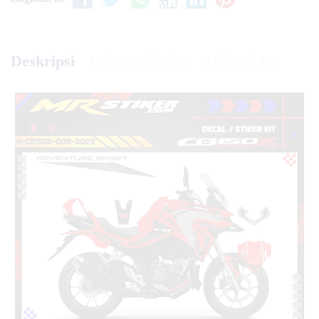
Deskripsi
Info Tambahan
Diskusi (0)