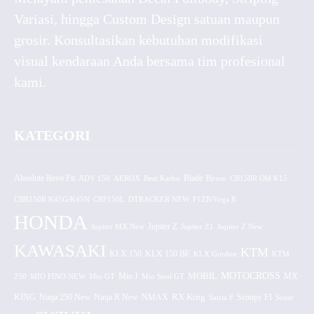
Variasi, hingga Custom Design satuan maupun
grosir. Konsultasikan kebutuhan modifikasi
visual kendaraan Anda bersama tim profesional
kami.
KATEGORI
Absolute Revo Fit
ADV 150
AEROX
Beat Karbu
Blade
CB150R Old K15
Byson
CBR150R K45G/K45N
CRF150L
DTRACKER NEW
F1ZR/Vega R
HONDA
Jupiter MX New
Jupiter Z
Jupiter Z1
Jupiter Z New
KAWASAKI
KTM
KLX 150 BF
KLX 150
KLX Gordon
KTM
MOTOCROSS
MOBIL
MX
250
MIO FINO NEW
Mio GT
Mio J
Mio Soul GT
KING
Ninja 250 New
RX King
Scoopy FI
Ninja R New
NMAX
Satria F
Sonic