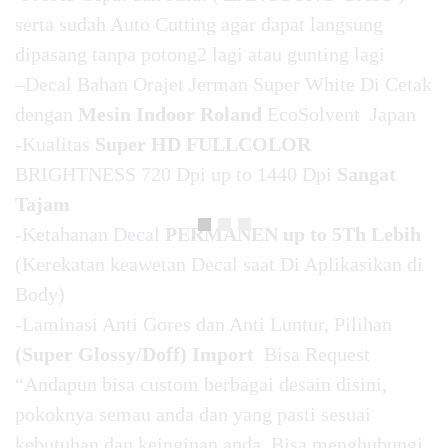
serta sudah Auto Cutting agar dapat langsung
dipasang tanpa potong2 lagi atau gunting lagi
–
Decal
Bahan Orajet Jerman Super White Di Cetak
dengan
Mesin Indoor Roland
EcoSolvent Japan
-Kualitas
Super HD FULLCOLOR
BRIGHTNESS 720 Dpi up to 1440 Dpi
Sangat
Tajam
-Ketahanan
Decal
PERMANEN up to 5Th Lebih
(Kerekatan keawetan
Decal
saat Di Aplikasikan di
Body)
-Laminasi Anti Gores dan Anti Luntur, Pilihan
(Super Glossy/Doff) Import
Bisa Request
“Andapun bisa custom berbagai desain disini,
pokoknya semau anda dan yang pasti sesuai
kebutuhan dan keinginan anda. Bisa menghubungi