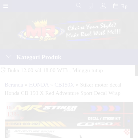
Rp
Kategori Produk
Buka 12.00 s/d 18.00 WIB , Minggu tutup
Beranda
»
HONDA
»
CB150X
»
Stiker motor decal
Honda CB 150 X Red Adventure Sport Decal Wrap
Diskon
13%