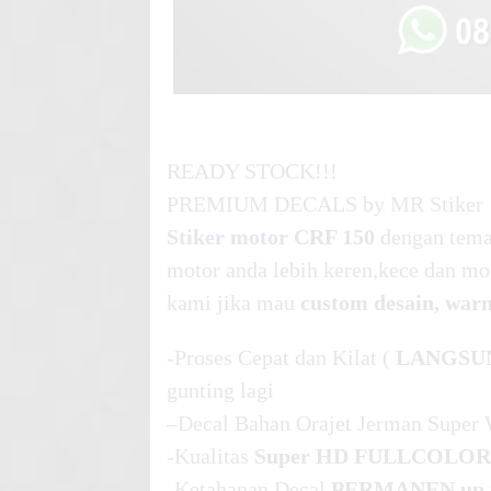
READY STOCK!!!
PREMIUM DECALS by
MR Stiker
Stiker motor
CRF 150
dengan tem
motor anda lebih keren,kece dan mo
kami jika mau
custom desain, war
-Proses Cepat dan Kilat (
LANGSU
gunting lagi
–
Decal
Bahan Orajet Jerman Super 
-Kualitas
Super HD FULLCOLOR
-Ketahanan
Decal
PERMANEN up t