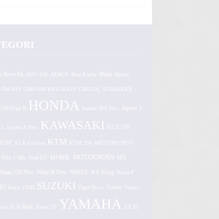
TEGORI
e Revo Fit
ADV 150
AEROX
Beat Karbu
Blade
Byson
 Old K15
CBR150R K45G/K45N
CRF150L
DTRACKER
HONDA
1ZR/Vega R
Jupiter MX New
Jupiter Z
KAWASAKI
Z1
Jupiter Z New
KLX 150
KTM
0 BF
KLX Gordon
KTM 250
MIO FINO NEW
MOTOCROSS
MOBIL
MX
Mio J
Mio Soul GT
Ninja 250 New
RX King
Ninja R New
NMAX
Satria F
SUZUKI
FI
Vixion
Sonic 150R
Tiger Revo
Vixion
YAMAHA
xion R
X-Ride
Xeon GT
YZ 85