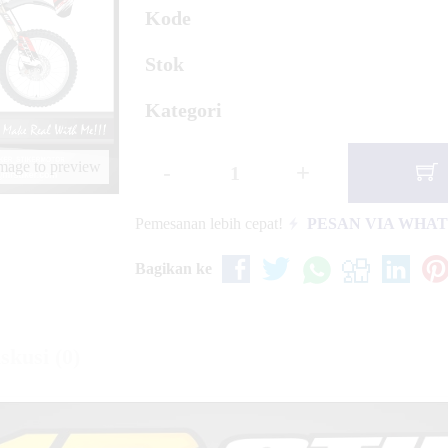
urfull
Kode
Stok
Kategori
image to preview
-
+
Pemesanan lebih cepat!
PESAN VIA WHA
Bagikan ke
skusi (0)