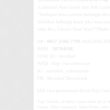
-Laminasi Anti Gores dan Anti Lunt
“Andapun bisa custom berbagai desa
Silahkan hubungi kami jika mau cus
suka Bro, Choice Your Style??Make
HP :
0857-2506-7799
(WA,SMS,TE
BBM :
5B784F8E
LINE ID : mrstiker
WEB :
http://mrstiker.com
IG : mrstiker_stikermotor
FB : Mrstiker Decalwork
klik cara pemesanan
disini
http://m
Tags:
Abstrak
,
all stiker
,
custom stiker
,
decal
,
d
Elegan
,
Stiker Grasstrack
,
Stiker Honda
,
stike