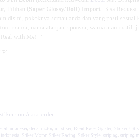
ur, Pilihan
(Super Glossy/Doff) Import
Bisa Request
in disini, pokoknya semau anda dan yang pasti sesuai 
tom nomor, nama ataupun sponsor, warna atau motif j
 Real with Me!!”
LP)
rstiker.com/cara-order
ecal indonesia
,
decal motor
,
mr stiker
,
Road Race
,
Splater
,
Sticker / Sti
r indonesia
,
Stiker Motor
,
Stiker Racing
,
Stiker Style
,
striping
,
striping 