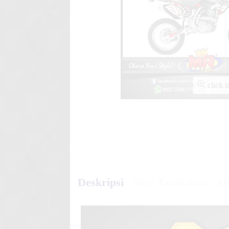
XEON GT Racing Splater Col
click 
Deskripsi
Info Tambahan
Di