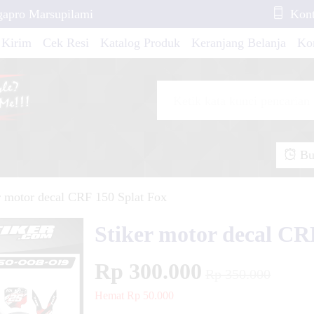
gapro Marsupilami
Kont
 Kirim
Cek Resi
Katalog Produk
Keranjang Belanja
Ko
Race Start
25 White Blue Line
at AllNew 2020
Buk
r motor decal CRF 150 Splat Fox
Stiker motor decal CR
Rp 300.000
pra X 125 Old Green
Rp 350.000
Hemat Rp 50.000