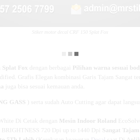
Stiker motor decal CRF 150 Splat Fox
a
Splat Fox
dengan berbagai
Pilihan warna sesuai bo
dified. Grafis Elegan kombinasi Garis Tajam Sangat te
na
juga bisa sesuai kemauan anda.
NG GASS
) serta sudah Auto Cutting agar dapat langsu
White Di Cetak dengan
Mesin Indoor Roland
EcoSolv
BRIGHTNESS 720 Dpi up to 1440 Dpi
Sangat Tajam
o 5Th Lebih
(Kerekatan keawetan
Decal
saat Di Apli