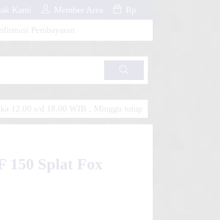
ak Kami
Member Area
Rp
nfirmasi Pembayaran
Cari
a 12.00 s/d 18.00 WIB , Minggu tutup
F 150 Splat Fox