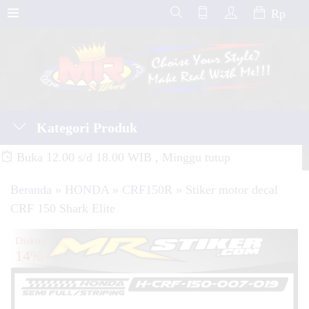
Rp
Kategori Produk
Buka 12.00 s/d 18.00 WIB , Minggu tutup
Beranda
»
HONDA
»
CRF150R
»
Stiker motor decal
CRF 150 Shark Elite
Diskon
14%