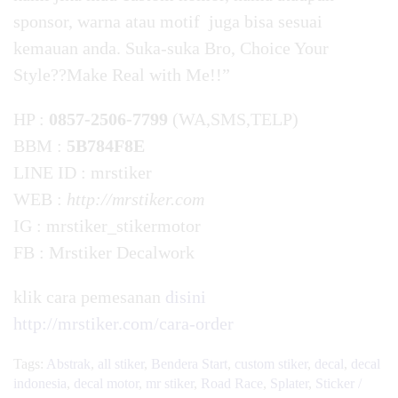
sponsor, warna atau motif juga bisa sesuai
kemauan anda. Suka-suka Bro, Choice Your
Style??Make Real with Me!!”
HP :
0857-2506-7799
(WA,SMS,TELP)
BBM :
5B784F8E
LINE ID : mrstiker
WEB :
http://mrstiker.com
IG : mrstiker_stikermotor
FB : Mrstiker Decalwork
klik cara pemesanan
disini
http://mrstiker.com/cara-order
Tags:
Abstrak
,
all stiker
,
Bendera Start
,
custom stiker
,
decal
,
decal
indonesia
,
decal motor
,
mr stiker
,
Road Race
,
Splater
,
Sticker /