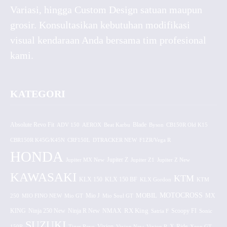
Variasi, hingga Custom Design satuan maupun
grosir. Konsultasikan kebutuhan modifikasi
visual kendaraan Anda bersama tim profesional
kami.
KATEGORI
Absolute Revo Fit
ADV 150
AEROX
Beat Karbu
Blade
CB150R Old K15
Byson
CBR150R K45G/K45N
CRF150L
DTRACKER NEW
F1ZR/Vega R
HONDA
Jupiter MX New
Jupiter Z
Jupiter Z1
Jupiter Z New
KAWASAKI
KTM
KLX 150 BF
KLX 150
KLX Gordon
KTM
MOTOCROSS
MOBIL
MX
250
MIO FINO NEW
Mio GT
Mio J
Mio Soul GT
KING
Ninja 250 New
RX King
Scoopy FI
Ninja R New
NMAX
Satria F
Sonic
SUZUKI
Vixion
150R
Tiger Revo
Vixion New
Vixion R
X-Ride
Xeon GT