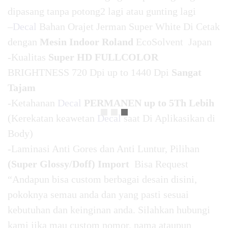
dipasang tanpa potong2 lagi atau gunting lagi
–
Decal
Bahan Orajet Jerman Super White Di Cetak
dengan
Mesin Indoor Roland
EcoSolvent Japan
-Kualitas
Super HD FULLCOLOR
BRIGHTNESS 720 Dpi up to 1440 Dpi
Sangat
Tajam
-Ketahanan
Decal
PERMANEN up to 5Th Lebih
(Kerekatan keawetan
Decal
saat Di Aplikasikan di
Body)
-Laminasi Anti Gores dan Anti Luntur, Pilihan
(Super Glossy/Doff) Import
Bisa Request
“Andapun bisa custom berbagai desain disini,
pokoknya semau anda dan yang pasti sesuai
kebutuhan dan keinginan anda. Silahkan hubungi
kami jika mau custom nomor, nama ataupun