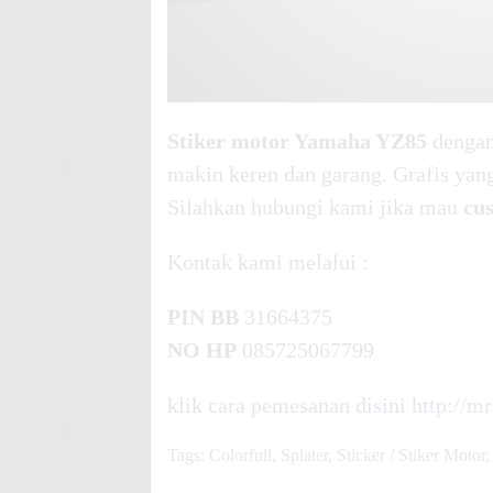
Stiker motor Yamaha YZ85
dengan
makin keren dan garang. Grafis yang
Silahkan hubungi kami jika mau
cu
Kontak kami melalui :
PIN BB
31664375
NO HP
085725067799
klik cara pemesanan
disini
http://m
Tags:
Colorfull
,
Splater
,
Sticker / Stiker Motor