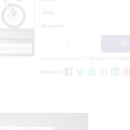
2019 Gold Strip
Stok
Kategori
-
+
image to preview
Pemesanan lebih cepat!
PESAN VIA WHA
Bagikan ke
skusi (0)