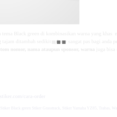
 tema Black green di kombinasikan warna yang khas
 tajam ditambah sedikit splater sangat pas bagi anda pe
stom nomor, nama ataupun sponsor, warna
juga bisa
rstiker.com/cara-order
,
Stiker Black green Stiker Grasstrack
,
Stiker Yamaha YZ85
,
Trabas
,
Wa