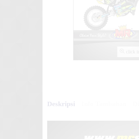
Stiker motor decal KTM 250 
Galaxy
click 
Deskripsi
Info Tambahan
Di