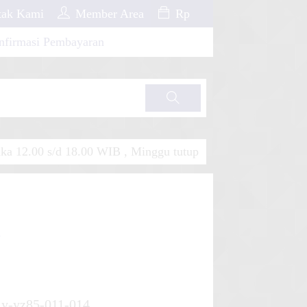
ak Kami
Member Area
Rp
nfirmasi Pembayaran
Cari
a 12.00 s/d 18.00 WIB , Minggu tutup
n
y-yz85-011-014