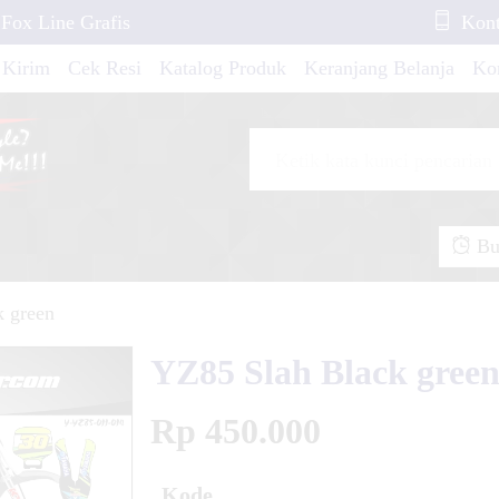
Fox Line Grafis
Kont
 Kirim
Cek Resi
Katalog Produk
Keranjang Belanja
Ko
x Splat Colorful
gapro Fullbody
egapro New FullBody
Buk
k green
R OLD 2006-2008
YZ85 Slah Black gree
Rp 450.000
isma Gutard 2 Series
RBON
Kode