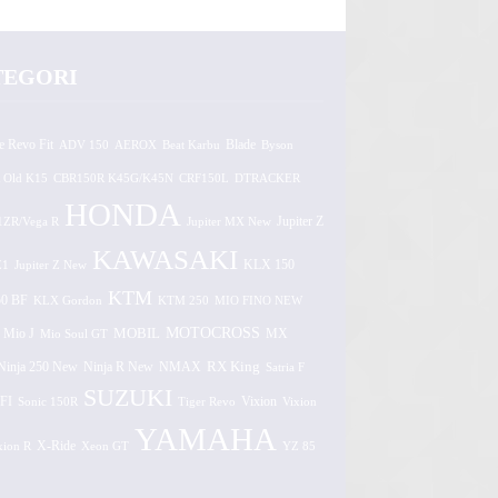
TEGORI
e Revo Fit
ADV 150
AEROX
Beat Karbu
Blade
Byson
 Old K15
CBR150R K45G/K45N
CRF150L
DTRACKER
HONDA
1ZR/Vega R
Jupiter MX New
Jupiter Z
KAWASAKI
Z1
Jupiter Z New
KLX 150
KTM
0 BF
KLX Gordon
KTM 250
MIO FINO NEW
MOTOCROSS
MOBIL
MX
Mio J
Mio Soul GT
Ninja 250 New
RX King
Ninja R New
NMAX
Satria F
SUZUKI
FI
Vixion
Sonic 150R
Tiger Revo
Vixion
YAMAHA
xion R
X-Ride
Xeon GT
YZ 85