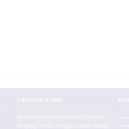
LAYANAN KAMI
KA
Melayani pemesanan Decal Fullbody,
Absolut
Striping Variasi, hingga Custom Design
CB150R