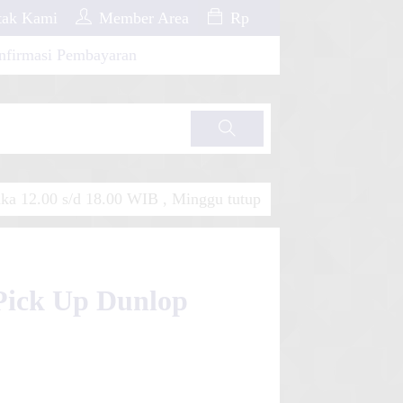
ak Kami
Member Area
Rp
nfirmasi Pembayaran
Cari
a 12.00 s/d 18.00 WIB , Minggu tutup
 Pick Up Dunlop