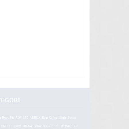
TEGORI
e Revo Fit
ADV 150
AEROX
Beat Karbu
Blade
Byson
 Old K15
CBR150R K45G/K45N
CRF150L
DTRACKER