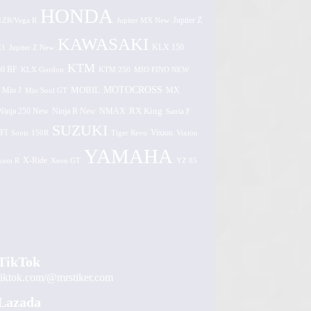
HONDA
1ZR/Vega R
Jupiter MX New
Jupiter Z
KAWASAKI
Z1
Jupiter Z New
KLX 150
KTM
0 BF
KLX Gordon
KTM 250
MIO FINO NEW
MOTOCROSS
MOBIL
MX
Mio J
Mio Soul GT
Ninja 250 New
RX King
Ninja R New
NMAX
Satria F
SUZUKI
FI
Vixion
Sonic 150R
Tiger Revo
Vixion
YAMAHA
xion R
X-Ride
Xeon GT
YZ 85
TikTok
tiktok.com/@mrstiker.com
Lazada