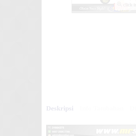
Mio Fino Retro Floral hello ki
click 
Stiker motor decal KX 250 N
Neo
Deskripsi
Info Tambahan
Di