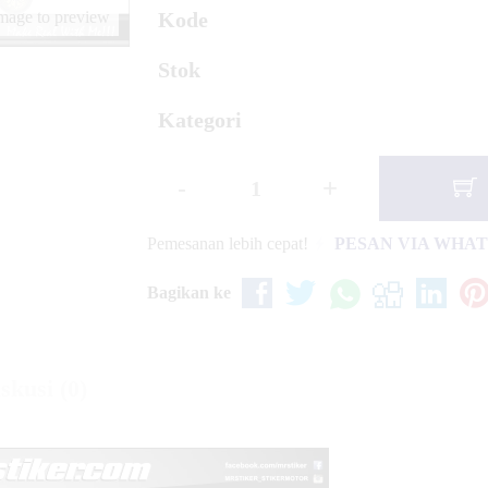
tty
Kode
image to preview
ew Red and Blue Ice
Stok
Kategori
-
+
Pemesanan lebih cepat!
PESAN VIA WHA
Bagikan ke
skusi (0)