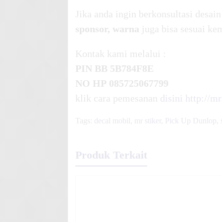
Jika anda ingin berkonsultasi desa
sponsor, warna
juga bisa sesuai ke
Kontak kami melalui :
PIN BB
5B784F8E
NO HP
085725067799
klik cara pemesanan
disini
http://m
Tags:
decal mobil
,
mr stiker
,
Pick Up Dunlop
,
Produk Terkait