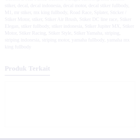
stiker
,
decal
,
decal indonesia
,
decal motor
,
decal stiker fullbody
,
M1
,
mr stiker
,
mx king fullbody
,
Road Race
,
Splater
,
Sticker /
Stiker Motor
,
stiker
,
Stiker Air Brush
,
Stiker DC line race
,
Stiker
Elegan
,
stiker fullbody
,
stiker indonesia
,
Stiker Jupiter MX
,
Stiker
Motor
,
Stiker Racing
,
Stiker Style
,
Stiker Yamaha
,
striping
,
striping indonesia
,
striping motor
,
yamaha fullbody
,
yamaha mx
king fullbody
Produk Terkait