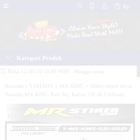
Rp
Kategori Produk
Buka 12.00 s/d 18.00 WIB , Minggu tutup
Beranda
»
YAMAHA
»
MX KING
»
Stiker motor decal
Yamaha MX KING Red Sky Italian VR 46 Fullbody
Diskon
11%