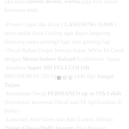
jika mau
custom desain, warna
juga bisa sesuai
kemauan anda.
-Proses Cepat dan Kilat (
LANGSUNG GASS
)
serta sudah Auto Cutting agar dapat langsung
dipasang tanpa potong2 lagi atau gunting lagi
–
Decal
Bahan Orajet Jerman Super White Di Cetak
dengan
Mesin Indoor Roland
EcoSolvent Japan
-Kualitas
Super HD FULLCOLOR
BRIGHTNESS 720 Dpi up to 1440 Dpi
Sangat
Tajam
-Ketahanan
Decal
PERMANEN up to 5Th Lebih
(Kerekatan keawetan
Decal
saat Di Aplikasikan di
Body)
-Laminasi Anti Gores dan Anti Luntur, Pilihan
(Super Glossy/Doff) Import
Bisa Request