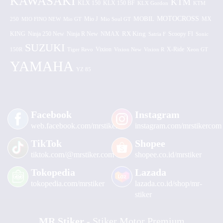
KAWASAKI
KTM
KLX 150 BF
KLX 150
KLX Gordon
KTM
MOTOCROSS
MOBIL
MX
250
MIO FINO NEW
Mio GT
Mio J
Mio Soul GT
KING
Ninja 250 New
RX King
Scoopy FI
Ninja R New
NMAX
Satria F
Sonic
SUZUKI
Vixion
150R
Tiger Revo
Vixion New
Vixion R
X-Ride
Xeon GT
YAMAHA
YZ 85
Facebook
Instagram
web.facebook.com/mrstiker
instagram.com/mrstikercom
TikTok
Shopee
tiktok.com/@mrstiker.com
shopee.co.id/mrstiker
Tokopedia
Lazada
tokopedia.com/mrstiker
lazada.co.id/shop/mr-
stiker
MR Stiker
- Stiker Motor Premium