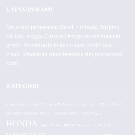
LAYANAN KAMI
Melayani pemesanan Decal Fullbody, Striping
Variasi, hingga Custom Design satuan maupun
grosir. Konsultasikan kebutuhan modifikasi
visual kendaraan Anda bersama tim profesional
kami.
KATEGORI
Absolute Revo Fit
ADV 150
AEROX
Beat Karbu
Blade
CB150R Old K15
Byson
CBR150R K45G/K45N
CRF150L
DTRACKER NEW
F1ZR/Vega R
HONDA
Jupiter MX New
Jupiter Z
Jupiter Z1
Jupiter Z New