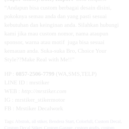
“Andapun bisa custom berbagai desain disini,
pokoknya semau anda dan yang pasti sesuai
kebutuhan dan keinginan anda. Silahkan hubungi
kami jika mau custom nomor, nama ataupun
sponsor, warna atau motif juga bisa sesuai
kemauan anda. Suka-suka Bro, Choice Your
Style??Make Real with Me!!”
HP :
0857-2506-7799
(WA,SMS,TELP)
LINE ID : mrstiker
WEB :
http://mrstiker.com
IG : mrstiker_stikermotor
FB : Mrstiker Decalwork
Tags:
Abstrak
,
all stiker
,
Bendera Start
,
Colorfull
,
Custom Decal
,
Custom Decal Stiker
,
Custom Garage
,
custom grafis
,
custom