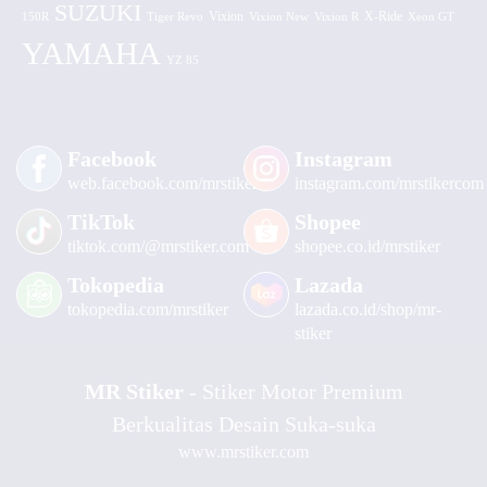
SUZUKI
Vixion
150R
Tiger Revo
Vixion New
Vixion R
X-Ride
Xeon GT
YAMAHA
YZ 85
Facebook
Instagram
web.facebook.com/mrstiker
instagram.com/mrstikercom
TikTok
Shopee
tiktok.com/@mrstiker.com
shopee.co.id/mrstiker
Tokopedia
Lazada
tokopedia.com/mrstiker
lazada.co.id/shop/mr-
stiker
MR Stiker
- Stiker Motor Premium
Berkualitas Desain Suka-suka
www.mrstiker.com