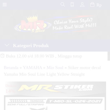
Rp
Kategori Produk
Buka 12.00 s/d 18.00 WIB , Minggu tutup
Beranda
»
YAMAHA
»
Mio Soul
»
Stiker motor decal
Yamaha Mio Soul Line Light Yellow Straight
Diskon
14%