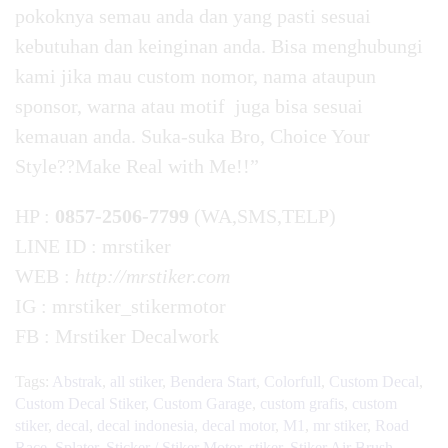
pokoknya semau anda dan yang pasti sesuai
kebutuhan dan keinginan anda. Bisa menghubungi
kami jika mau custom nomor, nama ataupun
sponsor, warna atau motif juga bisa sesuai
kemauan anda. Suka-suka Bro, Choice Your
Style??Make Real with Me!!”
HP :
0857-2506-7799
(WA,SMS,TELP)
LINE ID : mrstiker
WEB :
http://mrstiker.com
IG : mrstiker_stikermotor
FB : Mrstiker Decalwork
Tags:
Abstrak
,
all stiker
,
Bendera Start
,
Colorfull
,
Custom Decal
,
Custom Decal Stiker
,
Custom Garage
,
custom grafis
,
custom
stiker
,
decal
,
decal indonesia
,
decal motor
,
M1
,
mr stiker
,
Road
Race
,
Splater
,
Sticker / Stiker Motor
,
stiker
,
Stiker Air Brush
,