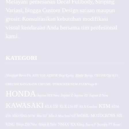
Melayani pemesanan Decal Fullbody, Striping
Variasi, hingga Custom Design satuan maupun
grosir. Konsultasikan kebutuhan modifikasi
visual kendaraan Anda bersama tim profesional
kami.
KATEGORI
Absolute Revo Fit
ADV 150
AEROX
Beat Karbu
Blade
CB150R Old K15
Byson
CBR150R K45G/K45N
CRF150L
DTRACKER NEW
F1ZR/Vega R
HONDA
Jupiter MX New
Jupiter Z
Jupiter Z1
Jupiter Z New
KAWASAKI
KTM
KLX 150 BF
KLX 150
KLX Gordon
KTM
MOTOCROSS
MOBIL
MX
250
MIO FINO NEW
Mio GT
Mio J
Mio Soul GT
KING
Ninja 250 New
RX King
Scoopy FI
Ninja R New
NMAX
Satria F
Sonic