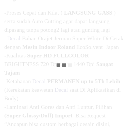
-Proses Cepat dan Kilat (
LANGSUNG GASS
)
serta sudah Auto Cutting agar dapat langsung
dipasang tanpa potong2 lagi atau gunting lagi
–
Decal
Bahan Orajet Jerman Super White Di Cetak
dengan
Mesin Indoor Roland
EcoSolvent Japan
-Kualitas
Super HD FULLCOLOR
BRIGHTNESS 720 Dpi up to 1440 Dpi
Sangat
Tajam
-Ketahanan
Decal
PERMANEN up to 5Th Lebih
(Kerekatan keawetan
Decal
saat Di Aplikasikan di
Body)
-Laminasi Anti Gores dan Anti Luntur, Pilihan
(Super Glossy/Doff) Import
Bisa Request
“Andapun bisa custom berbagai desain disini,