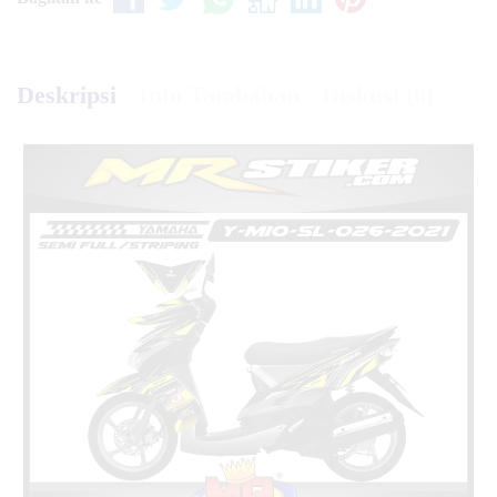
Deskripsi
Info Tambahan
Diskusi (0)