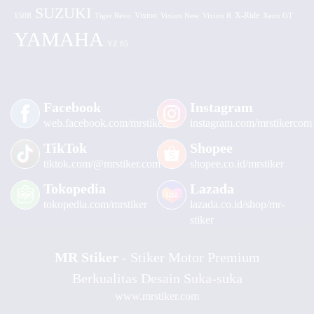
SUZUKI
Vixion
150R
Tiger Revo
Vixion New
Vixion R
X-Ride
Xeon GT
YAMAHA
YZ 85
Facebook
Instagram
web.facebook.com/mrstiker
instagram.com/mrstikercom
TikTok
Shopee
tiktok.com/@mrstiker.com
shopee.co.id/mrstiker
Tokopedia
Lazada
tokopedia.com/mrstiker
lazada.co.id/shop/mr-
stiker
MR Stiker
- Stiker Motor Premium
Berkualitas Desain Suka-suka
www.mrstiker.com