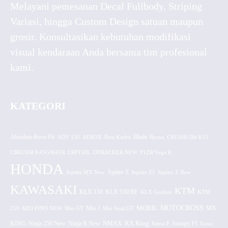
Melayani pemesanan Decal Fullbody, Striping
Variasi, hingga Custom Design satuan maupun
grosir. Konsultasikan kebutuhan modifikasi
visual kendaraan Anda bersama tim profesional
kami.
KATEGORI
Absolute Revo Fit
ADV 150
AEROX
Beat Karbu
Blade
CB150R Old K15
Byson
CBR150R K45G/K45N
CRF150L
DTRACKER NEW
F1ZR/Vega R
HONDA
Jupiter MX New
Jupiter Z
Jupiter Z1
Jupiter Z New
KAWASAKI
KTM
KLX 150 BF
KLX 150
KLX Gordon
KTM
MOTOCROSS
MOBIL
MX
250
MIO FINO NEW
Mio GT
Mio J
Mio Soul GT
KING
Ninja 250 New
RX King
Scoopy FI
Ninja R New
NMAX
Satria F
Sonic