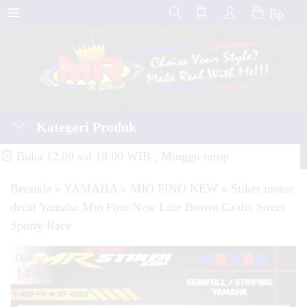
Rp
Kategori Produk
Buka 12.00 s/d 18.00 WIB , Minggu tutup
Beranda
»
YAMAHA
»
MIO FINO NEW
»
Stiker motor
decal Yamaha Mio Fino New Line Brown Grafis Street
Sporty Race
Diskon
14%