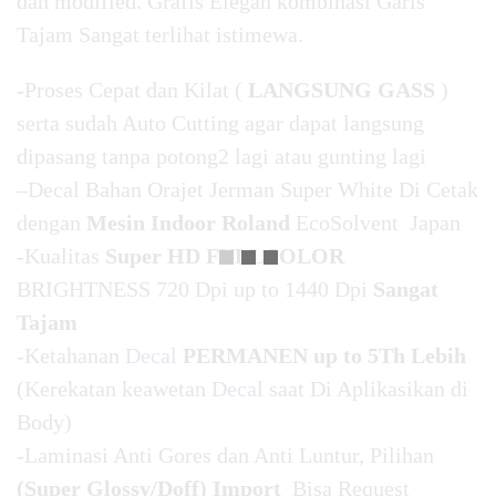
dan modified. Grafis Elegan kombinasi Garis
Tajam Sangat terlihat istimewa.
-Proses Cepat dan Kilat (
LANGSUNG GASS
)
serta sudah Auto Cutting agar dapat langsung
dipasang tanpa potong2 lagi atau gunting lagi
–
Decal
Bahan Orajet Jerman Super White Di Cetak
dengan
Mesin Indoor Roland
EcoSolvent Japan
-Kualitas
Super HD FULLCOLOR
BRIGHTNESS 720 Dpi up to 1440 Dpi
Sangat
Tajam
-Ketahanan
Decal
PERMANEN up to 5Th Lebih
(Kerekatan keawetan
Decal
saat Di Aplikasikan di
Body)
-Laminasi Anti Gores dan Anti Luntur, Pilihan
(Super Glossy/Doff) Import
Bisa Request