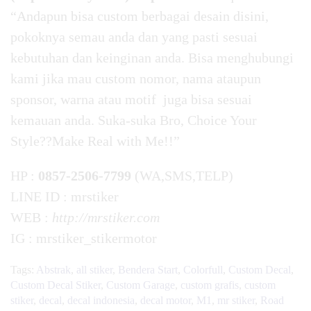
“Andapun bisa custom berbagai desain disini,
pokoknya semau anda dan yang pasti sesuai
kebutuhan dan keinginan anda. Bisa menghubungi
kami jika mau custom nomor, nama ataupun
sponsor, warna atau motif juga bisa sesuai
kemauan anda. Suka-suka Bro, Choice Your
Style??Make Real with Me!!”
HP :
0857-2506-7799
(WA,SMS,TELP)
LINE ID : mrstiker
WEB :
http://mrstiker.com
IG : mrstiker_stikermotor
Tags:
Abstrak
,
all stiker
,
Bendera Start
,
Colorfull
,
Custom Decal
,
Custom Decal Stiker
,
Custom Garage
,
custom grafis
,
custom
stiker
,
decal
,
decal indonesia
,
decal motor
,
M1
,
mr stiker
,
Road