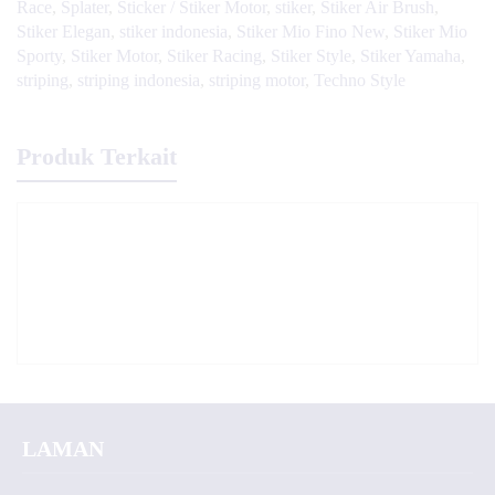
Race
,
Splater
,
Sticker / Stiker Motor
,
stiker
,
Stiker Air Brush
,
Stiker Elegan
,
stiker indonesia
,
Stiker Mio Fino New
,
Stiker Mio
Sporty
,
Stiker Motor
,
Stiker Racing
,
Stiker Style
,
Stiker Yamaha
,
striping
,
striping indonesia
,
striping motor
,
Techno Style
Produk Terkait
LAMAN