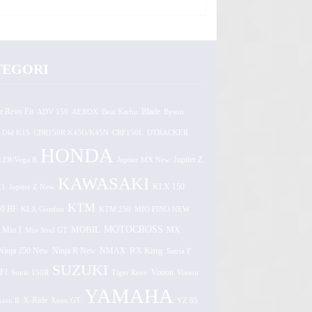
TEGORI
e Revo Fit
ADV 150
AEROX
Beat Karbu
Blade
Byson
 Old K15
CBR150R K45G/K45N
CRF150L
DTRACKER
HONDA
1ZR/Vega R
Jupiter MX New
Jupiter Z
KAWASAKI
Z1
Jupiter Z New
KLX 150
KTM
0 BF
KLX Gordon
KTM 250
MIO FINO NEW
MOTOCROSS
MOBIL
MX
Mio J
Mio Soul GT
Ninja 250 New
RX King
Ninja R New
NMAX
Satria F
SUZUKI
FI
Vixion
Sonic 150R
Tiger Revo
Vixion
YAMAHA
xion R
X-Ride
Xeon GT
YZ 85