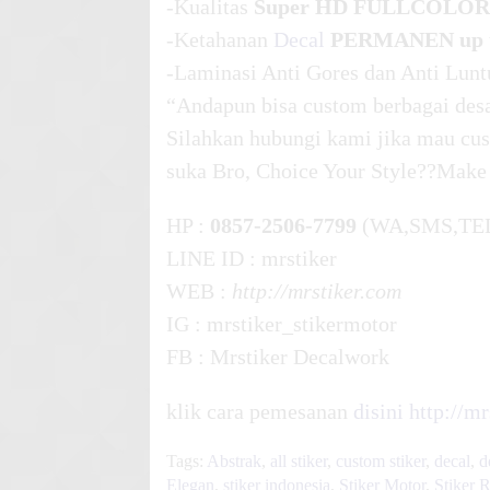
-Kualitas
Super HD FULLCOLOR
-Ketahanan
Decal
PERMANEN up t
-Laminasi Anti Gores dan Anti Lunt
“Andapun bisa custom berbagai desa
Silahkan hubungi kami jika mau cus
suka Bro, Choice Your Style??Make
HP :
0857-2506-7799
(WA,SMS,TE
LINE ID : mrstiker
WEB :
http://mrstiker.com
IG : mrstiker_stikermotor
FB : Mrstiker Decalwork
klik cara pemesanan
disini
http://m
Tags:
Abstrak
,
all stiker
,
custom stiker
,
decal
,
d
Elegan
,
stiker indonesia
,
Stiker Motor
,
Stiker 