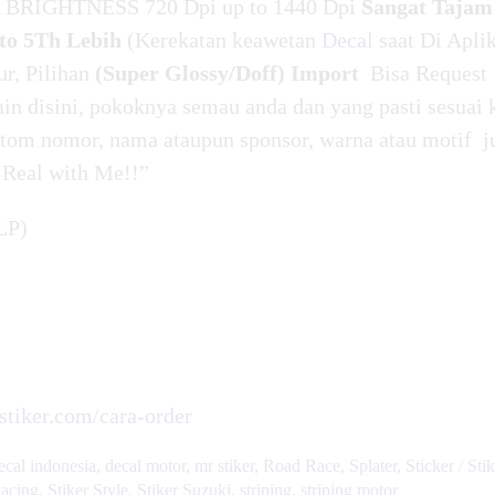
BRIGHTNESS 720 Dpi up to 1440 Dpi
Sangat Tajam
o 5Th Lebih
(Kerekatan keawetan
Decal
saat Di Apli
ur, Pilihan
(Super Glossy/Doff) Import
Bisa Request
in disini, pokoknya semau anda dan yang pasti sesuai 
tom nomor, nama ataupun sponsor, warna atau motif j
 Real with Me!!”
LP)
rstiker.com/cara-order
ecal indonesia
,
decal motor
,
mr stiker
,
Road Race
,
Splater
,
Sticker / Sti
Racing
,
Stiker Style
,
Stiker Suzuki
,
striping
,
striping motor