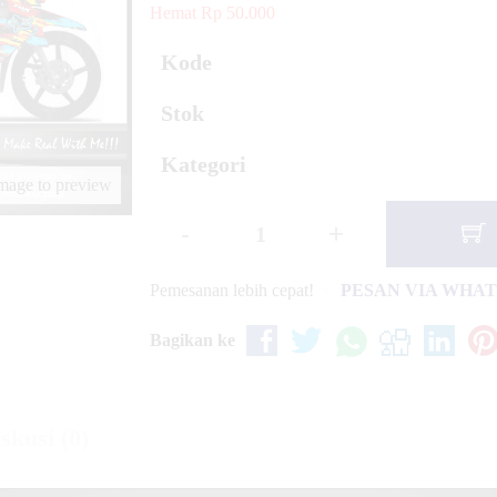
 White Race Sport
Hemat Rp 50.000
Kode
Stok
Kategori
image to preview
-
+
Pemesanan lebih cepat!
PESAN VIA WHA
Bagikan ke
skusi (0)