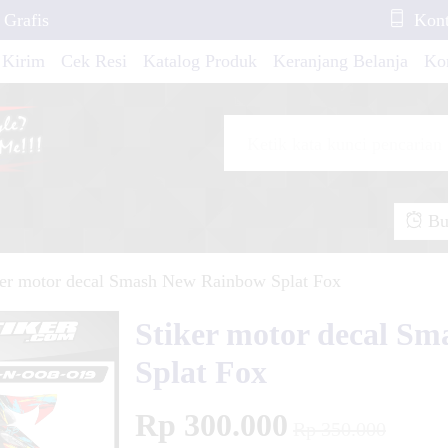
 Grafis
Kont
mash New Black
 Kirim
Cek Resi
Katalog Produk
Keranjang Belanja
Ko
Jazz Urban Style
Ninja 250 Z Red
Buk
ker motor decal Smash New Rainbow Splat Fox
RF 150 L Red Line
Stiker motor decal S
Splat Fox
piter Z1 Sporty
Rp 300.000
Rp 350.000