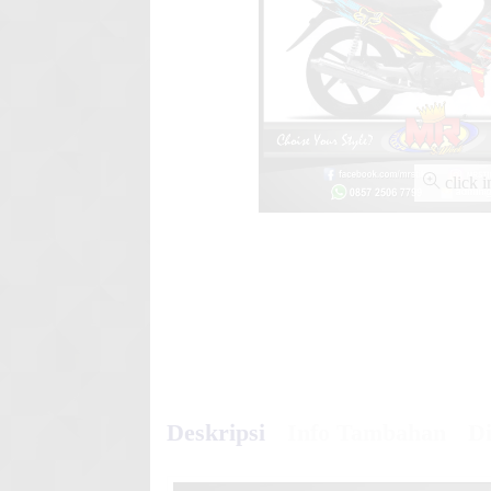
Stiker Kawasaki KLX 150 BF
Best D
click 
Deskripsi
Info Tambahan
Di