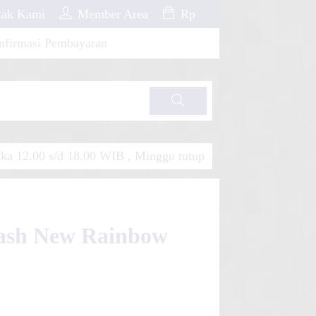
ak Kami
Member Area
Rp
nfirmasi Pembayaran
Cari
a 12.00 s/d 18.00 WIB , Minggu tutup
mash New Rainbow