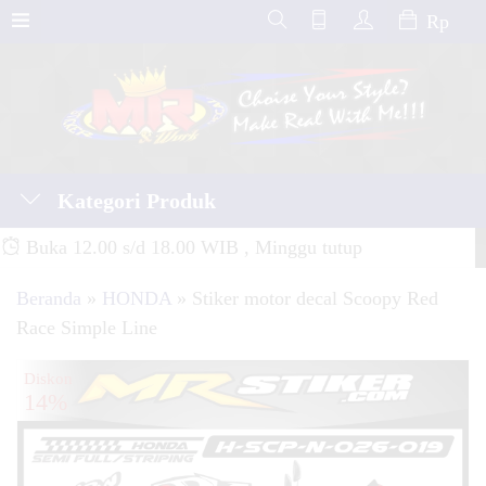
Rp
Kategori Produk
Buka 12.00 s/d 18.00 WIB , Minggu tutup
Beranda
»
HONDA
»
Stiker motor decal Scoopy Red
Race Simple Line
Diskon
14%