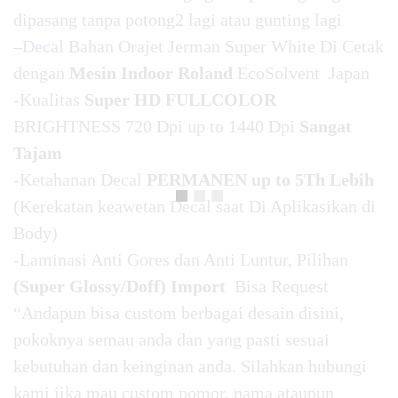
dipasang tanpa potong2 lagi atau gunting lagi
–
Decal
Bahan Orajet Jerman Super White Di Cetak
dengan
Mesin Indoor Roland
EcoSolvent Japan
-Kualitas
Super HD FULLCOLOR
BRIGHTNESS 720 Dpi up to 1440 Dpi
Sangat
Tajam
-Ketahanan
Decal
PERMANEN up to 5Th Lebih
(Kerekatan keawetan
Decal
saat Di Aplikasikan di
Body)
-Laminasi Anti Gores dan Anti Luntur, Pilihan
(Super Glossy/Doff) Import
Bisa Request
“Andapun bisa custom berbagai desain disini,
pokoknya semau anda dan yang pasti sesuai
kebutuhan dan keinginan anda. Silahkan hubungi
kami jika mau custom nomor, nama ataupun