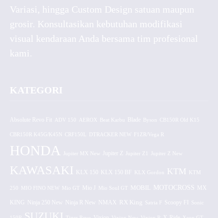
Variasi, hingga Custom Design satuan maupun
grosir. Konsultasikan kebutuhan modifikasi
visual kendaraan Anda bersama tim profesional
kami.
KATEGORI
Absolute Revo Fit
ADV 150
AEROX
Beat Karbu
Blade
CB150R Old K15
Byson
CBR150R K45G/K45N
CRF150L
DTRACKER NEW
F1ZR/Vega R
HONDA
Jupiter MX New
Jupiter Z
Jupiter Z1
Jupiter Z New
KAWASAKI
KTM
KLX 150 BF
KLX 150
KLX Gordon
KTM
MOTOCROSS
MOBIL
MX
250
MIO FINO NEW
Mio GT
Mio J
Mio Soul GT
KING
Ninja 250 New
RX King
Scoopy FI
Ninja R New
NMAX
Satria F
Sonic
SUZUKI
Vixion
150R
Tiger Revo
Vixion New
Vixion R
X-Ride
Xeon GT