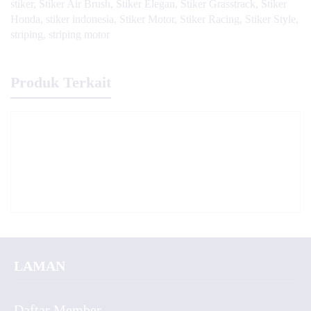
stiker
,
Stiker Air Brush
,
Stiker Elegan
,
Stiker Grasstrack
,
Stiker
Honda
,
stiker indonesia
,
Stiker Motor
,
Stiker Racing
,
Stiker Style
,
striping
,
striping motor
Produk Terkait
LAMAN
Daftar Member