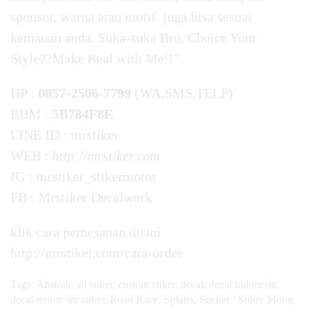
sponsor, warna atau motif juga bisa sesuai
kemauan anda. Suka-suka Bro, Choice Your
Style??Make Real with Me!!”
HP :
0857-2506-7799
(WA,SMS,TELP)
BBM :
5B784F8E
LINE ID : mrstiker
WEB :
http://mrstiker.com
IG : mrstiker_stikermotor
FB : Mrstiker Decalwork
klik cara pemesanan
disini
http://mrstiker.com/cara-order
Tags:
Abstrak
,
all stiker
,
custom stiker
,
decal
,
decal indonesia
,
decal motor
,
mr stiker
,
Road Race
,
Splater
,
Sticker / Stiker Motor
,