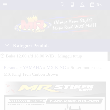
Rp
Kategori Produk
Buka 12.00 s/d 18.00 WIB , Minggu tutup
Beranda
»
YAMAHA
»
MX KING
»
Stiker motor decal
MX King Tech Carbon Brown
Diskon
14%