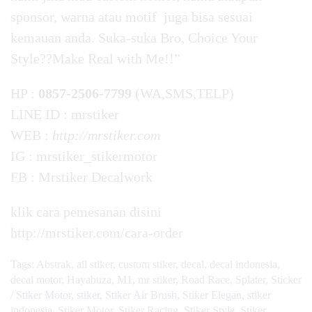
sponsor, warna atau motif juga bisa sesuai
kemauan anda. Suka-suka Bro, Choice Your
Style??Make Real with Me!!”
HP :
0857-2506-7799
(WA,SMS,TELP)
LINE ID : mrstiker
WEB :
http://mrstiker.com
IG : mrstiker_stikermotor
FB : Mrstiker Decalwork
klik cara pemesanan
disini
http://mrstiker.com/cara-order
Tags:
Abstrak
,
all stiker
,
custom stiker
,
decal
,
decal indonesia
,
decal motor
,
Hayabuza
,
M1
,
mr stiker
,
Road Race
,
Splater
,
Sticker
/ Stiker Motor
,
stiker
,
Stiker Air Brush
,
Stiker Elegan
,
stiker
indonesia
,
Stiker Motor
,
Stiker Racing
,
Stiker Style
,
Stiker