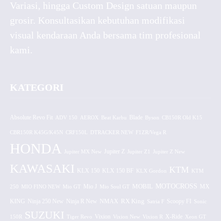
Variasi, hingga Custom Design satuan maupun
grosir. Konsultasikan kebutuhan modifikasi
visual kendaraan Anda bersama tim profesional
kami.
KATEGORI
Absolute Revo Fit
ADV 150
AEROX
Beat Karbu
Blade
CB150R Old K15
Byson
CBR150R K45G/K45N
CRF150L
DTRACKER NEW
F1ZR/Vega R
HONDA
Jupiter MX New
Jupiter Z
Jupiter Z1
Jupiter Z New
KAWASAKI
KTM
KLX 150 BF
KLX 150
KLX Gordon
KTM
MOTOCROSS
MOBIL
MX
250
MIO FINO NEW
Mio GT
Mio J
Mio Soul GT
KING
Ninja 250 New
RX King
Scoopy FI
Ninja R New
NMAX
Satria F
Sonic
SUZUKI
Vixion
150R
Tiger Revo
Vixion New
Vixion R
X-Ride
Xeon GT