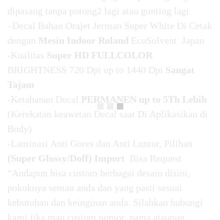
dipasang tanpa potong2 lagi atau gunting lagi
–
Decal
Bahan Orajet Jerman Super White Di Cetak
dengan
Mesin Indoor Roland
EcoSolvent Japan
-Kualitas
Super HD FULLCOLOR
BRIGHTNESS 720 Dpi up to 1440 Dpi
Sangat
Tajam
-Ketahanan
Decal
PERMANEN up to 5Th Lebih
(Kerekatan keawetan
Decal
saat Di Aplikasikan di
Body)
-Laminasi Anti Gores dan Anti Luntur, Pilihan
(Super Glossy/Doff) Import
Bisa Request
“Andapun bisa custom berbagai desain disini,
pokoknya semau anda dan yang pasti sesuai
kebutuhan dan keinginan anda. Silahkan hubungi
kami jika mau custom nomor, nama ataupun