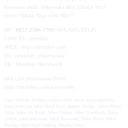
kemauan anda. Suka-suka Bro, Choice Your
Style??Make Real with Me!!”
HP :
0857-2506-7799
(WA,SMS,TELP)
LINE ID : mrstiker
WEB :
http://mrstiker.com
IG : mrstiker_stikermotor
FB : Mrstiker Decalwork
klik cara pemesanan
disini
http://mrstiker.com/cara-order
Tags:
Abstrak
,
all stiker
,
custom stiker
,
decal
,
decal indonesia
,
decal motor
,
mr stiker
,
Road Race
,
Splater
,
Sticker / Stiker Motor
,
stiker
,
Stiker Air Brush
,
Stiker Elegan
,
Stiker Grasstrack
,
Stiker
Honda
,
stiker indonesia
,
Stiker Kawasaki
,
Stiker Motor
,
Stiker
Racing
,
Stiker Style
,
striping
,
striping motor