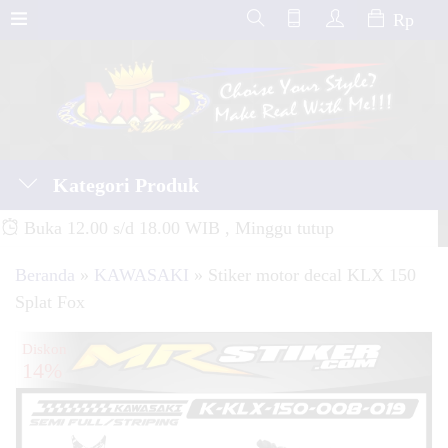
Rp
Kategori Produk
Buka 12.00 s/d 18.00 WIB , Minggu tutup
Beranda
»
KAWASAKI
»
Stiker motor decal KLX 150
Splat Fox
Diskon
14%