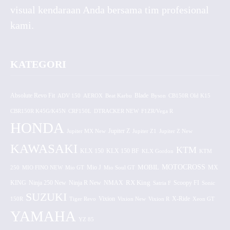
visual kendaraan Anda bersama tim profesional
kami.
KATEGORI
Absolute Revo Fit
ADV 150
AEROX
Beat Karbu
Blade
CB150R Old K15
Byson
CBR150R K45G/K45N
CRF150L
DTRACKER NEW
F1ZR/Vega R
HONDA
Jupiter MX New
Jupiter Z
Jupiter Z1
Jupiter Z New
KAWASAKI
KTM
KLX 150 BF
KLX 150
KLX Gordon
KTM
MOTOCROSS
MOBIL
MX
250
MIO FINO NEW
Mio GT
Mio J
Mio Soul GT
KING
Ninja 250 New
RX King
Scoopy FI
Ninja R New
NMAX
Satria F
Sonic
SUZUKI
Vixion
150R
Tiger Revo
Vixion New
Vixion R
X-Ride
Xeon GT
YAMAHA
YZ 85