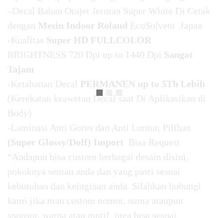
–
Decal
Bahan Orajet Jerman Super White Di Cetak
dengan
Mesin Indoor Roland
EcoSolvent Japan
-Kualitas
Super HD FULLCOLOR
BRIGHTNESS 720 Dpi up to 1440 Dpi
Sangat
Tajam
-Ketahanan
Decal
PERMANEN up to 5Th Lebih
(Kerekatan keawetan
Decal
saat Di Aplikasikan di
Body)
-Laminasi Anti Gores dan Anti Luntur, Pilihan
(Super Glossy/Doff) Import
Bisa Request
“Andapun bisa custom berbagai desain disini,
pokoknya semau anda dan yang pasti sesuai
kebutuhan dan keinginan anda. Silahkan hubungi
kami jika mau custom nomor, nama ataupun
sponsor, warna atau motif juga bisa sesuai