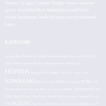
Variasi, hingga Custom Design satuan maupun
grosir. Konsultasikan kebutuhan modifikasi
visual kendaraan Anda bersama tim profesional
kami.
KATEGORI
Absolute Revo Fit
ADV 150
AEROX
Beat Karbu
Blade
CB150R Old K15
Byson
CBR150R K45G/K45N
CRF150L
DTRACKER NEW
F1ZR/Vega R
HONDA
Jupiter MX New
Jupiter Z
Jupiter Z1
Jupiter Z New
KAWASAKI
KTM
KLX 150 BF
KLX 150
KLX Gordon
KTM
MOTOCROSS
MOBIL
MX
250
MIO FINO NEW
Mio GT
Mio J
Mio Soul GT
KING
Ninja 250 New
RX King
Scoopy FI
Ninja R New
NMAX
Satria F
Sonic
SUZUKI
Vixion
150R
Tiger Revo
Vixion New
Vixion R
X-Ride
Xeon GT