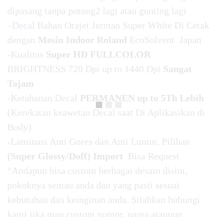
dipasang tanpa potong2 lagi atau gunting lagi
–
Decal
Bahan Orajet Jerman Super White Di Cetak
dengan
Mesin Indoor Roland
EcoSolvent Japan
-Kualitas
Super HD FULLCOLOR
BRIGHTNESS 720 Dpi up to 1440 Dpi
Sangat
Tajam
-Ketahanan
Decal
PERMANEN up to 5Th Lebih
(Kerekatan keawetan
Decal
saat Di Aplikasikan di
Body)
-Laminasi Anti Gores dan Anti Luntur, Pilihan
(Super Glossy/Doff) Import
Bisa Request
“Andapun bisa custom berbagai desain disini,
pokoknya semau anda dan yang pasti sesuai
kebutuhan dan keinginan anda. Silahkan hubungi
kami jika mau custom nomor, nama ataupun