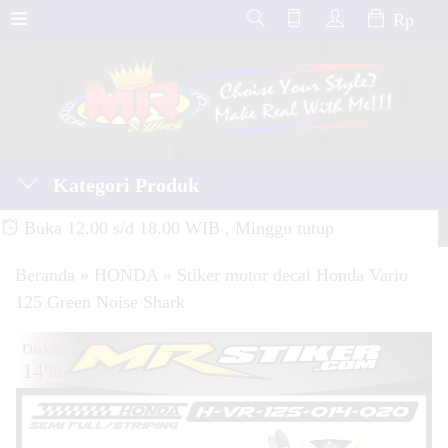
Rp
Kategori Produk
Buka 12.00 s/d 18.00 WIB , Minggu tutup
Beranda
»
HONDA
»
Stiker motor decal Honda Vario
125 Green Noise Shark
Diskon
14%