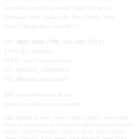
sponsor, warna atau motif juga bisa sesuai
kemauan anda. Suka-suka Bro, Choice Your
Style??Make Real with Me!!”
HP :
0857-2506-7799
(WA,SMS,TELP)
LINE ID : mrstiker
WEB :
http://mrstiker.com
IG : mrstiker_stikermotor
FB : Mrstiker Decalwork
klik cara pemesanan
disini
http://mrstiker.com/cara-order
Tags:
Abstrak
,
all stiker
,
Bendera Start
,
Colorfull
,
custom stiker
,
decal
,
decal indonesia
,
decal motor
,
mr stiker
,
Road Race
,
Splater
,
Sticker / Stiker Motor
,
stiker
,
Stiker Air Brush
,
Stiker Elegan
,
Stiker Grasstrack
,
Stiker Honda
,
stiker indonesia
,
Stiker Motor
,