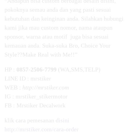
“Andapun bisa custom berbagai desain disini,
pokoknya semau anda dan yang pasti sesuai
kebutuhan dan keinginan anda. Silahkan hubungi
kami jika mau custom nomor, nama ataupun
sponsor, warna atau motif juga bisa sesuai
kemauan anda. Suka-suka Bro, Choice Your
Style??Make Real with Me!!”
HP :
0857-2506-7799
(WA,SMS,TELP)
LINE ID : mrstiker
WEB :
http://mrstiker.com
IG : mrstiker_stikermotor
FB : Mrstiker Decalwork
klik cara pemesanan
disini
http://mrstiker.com/cara-order