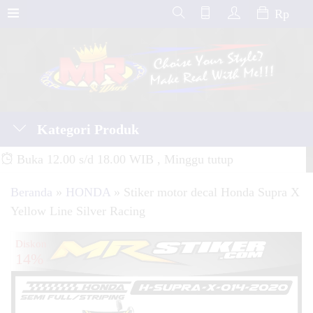
Rp
Kategori Produk
Buka 12.00 s/d 18.00 WIB , Minggu tutup
Beranda
»
HONDA
»
Stiker motor decal Honda Supra X
Yellow Line Silver Racing
Diskon
14%