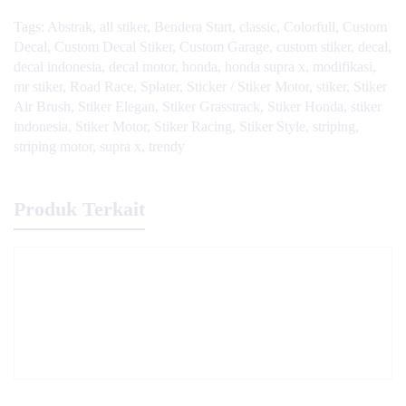
Tags:
Abstrak
,
all stiker
,
Bendera Start
,
classic
,
Colorfull
,
Custom
Decal
,
Custom Decal Stiker
,
Custom Garage
,
custom stiker
,
decal
,
decal indonesia
,
decal motor
,
honda
,
honda supra x
,
modifikasi
,
mr stiker
,
Road Race
,
Splater
,
Sticker / Stiker Motor
,
stiker
,
Stiker
Air Brush
,
Stiker Elegan
,
Stiker Grasstrack
,
Stiker Honda
,
stiker
indonesia
,
Stiker Motor
,
Stiker Racing
,
Stiker Style
,
striping
,
striping motor
,
supra x
,
trendy
Produk Terkait