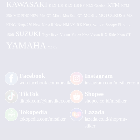
KAWASAKI
KTM
KLX 150 BF
KLX 150
KLX Gordon
KTM
MOTOCROSS
MOBIL
MX
250
MIO FINO NEW
Mio GT
Mio J
Mio Soul GT
KING
Ninja 250 New
RX King
Scoopy FI
Ninja R New
NMAX
Satria F
Sonic
SUZUKI
Vixion
150R
Tiger Revo
Vixion New
Vixion R
X-Ride
Xeon GT
YAMAHA
YZ 85
Facebook
Instagram
web.facebook.com/mrstiker
instagram.com/mrstikercom
TikTok
Shopee
tiktok.com/@mrstiker.com
shopee.co.id/mrstiker
Tokopedia
Lazada
tokopedia.com/mrstiker
lazada.co.id/shop/mr-
stiker