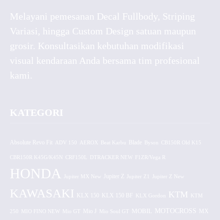
Melayani pemesanan Decal Fullbody, Striping
Variasi, hingga Custom Design satuan maupun
grosir. Konsultasikan kebutuhan modifikasi
visual kendaraan Anda bersama tim profesional
kami.
KATEGORI
Absolute Revo Fit
ADV 150
AEROX
Beat Karbu
Blade
CB150R Old K15
Byson
CBR150R K45G/K45N
CRF150L
DTRACKER NEW
F1ZR/Vega R
HONDA
Jupiter MX New
Jupiter Z
Jupiter Z1
Jupiter Z New
KAWASAKI
KTM
KLX 150 BF
KLX 150
KLX Gordon
KTM
MOTOCROSS
MOBIL
MX
250
MIO FINO NEW
Mio GT
Mio J
Mio Soul GT