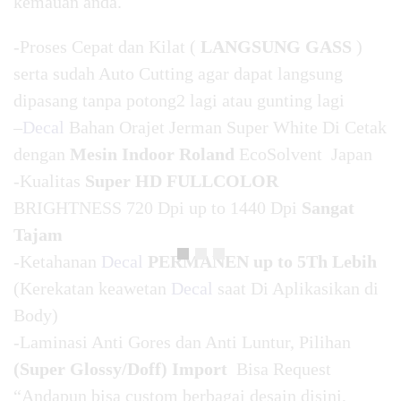
kemauan anda.
-Proses Cepat dan Kilat (
LANGSUNG GASS
)
serta sudah Auto Cutting agar dapat langsung
dipasang tanpa potong2 lagi atau gunting lagi
–
Decal
Bahan Orajet Jerman Super White Di Cetak
dengan
Mesin Indoor Roland
EcoSolvent Japan
-Kualitas
Super HD FULLCOLOR
BRIGHTNESS 720 Dpi up to 1440 Dpi
Sangat
Tajam
-Ketahanan
Decal
PERMANEN up to 5Th Lebih
(Kerekatan keawetan
Decal
saat Di Aplikasikan di
Body)
-Laminasi Anti Gores dan Anti Luntur, Pilihan
(Super Glossy/Doff) Import
Bisa Request
“Andapun bisa custom berbagai desain disini,