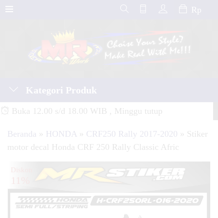
Rp
Kategori Produk
Buka 12.00 s/d 18.00 WIB , Minggu tutup
Beranda
»
HONDA
»
CRF250 Rally 2017-2020
»
Stiker
motor decal Honda CRF 250 Rally Classic Afric
Diskon
11%