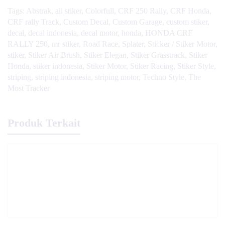
Tags:
Abstrak
,
all stiker
,
Colorfull
,
CRF 250 Rally
,
CRF Honda
,
CRF rally Track
,
Custom Decal
,
Custom Garage
,
custom stiker
,
decal
,
decal indonesia
,
decal motor
,
honda
,
HONDA CRF
RALLY 250
,
mr stiker
,
Road Race
,
Splater
,
Sticker / Stiker Motor
,
stiker
,
Stiker Air Brush
,
Stiker Elegan
,
Stiker Grasstrack
,
Stiker
Honda
,
stiker indonesia
,
Stiker Motor
,
Stiker Racing
,
Stiker Style
,
striping
,
striping indonesia
,
striping motor
,
Techno Style
,
The
Most Tracker
Produk Terkait