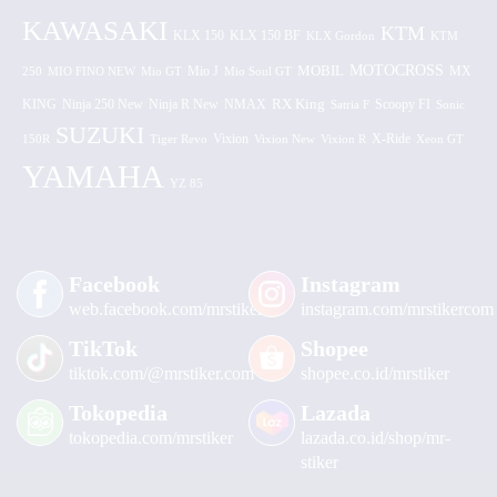
KAWASAKI
KTM
KLX 150 BF
KLX 150
KLX Gordon
KTM
MOTOCROSS
MOBIL
MX
250
MIO FINO NEW
Mio GT
Mio J
Mio Soul GT
KING
Ninja 250 New
RX King
Scoopy FI
Ninja R New
NMAX
Satria F
Sonic
SUZUKI
Vixion
150R
Tiger Revo
Vixion New
Vixion R
X-Ride
Xeon GT
YAMAHA
YZ 85
Facebook
Instagram
web.facebook.com/mrstiker
instagram.com/mrstikercom
TikTok
Shopee
tiktok.com/@mrstiker.com
shopee.co.id/mrstiker
Tokopedia
Lazada
tokopedia.com/mrstiker
lazada.co.id/shop/mr-
stiker