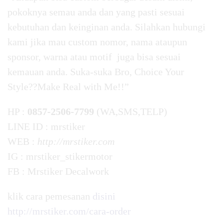
pokoknya semau anda dan yang pasti sesuai
kebutuhan dan keinginan anda. Silahkan hubungi
kami jika mau custom nomor, nama ataupun
sponsor, warna atau motif juga bisa sesuai
kemauan anda. Suka-suka Bro, Choice Your
Style??Make Real with Me!!”
HP :
0857-2506-7799
(WA,SMS,TELP)
LINE ID : mrstiker
WEB :
http://mrstiker.com
IG : mrstiker_stikermotor
FB : Mrstiker Decalwork
klik cara pemesanan
disini
http://mrstiker.com/cara-order