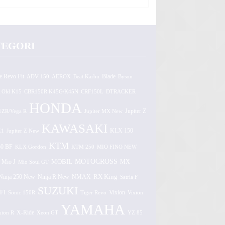
TEGORI
e Revo Fit
ADV 150
AEROX
Beat Karbu
Blade
Byson
 Old K15
CBR150R K45G/K45N
CRF150L
DTRACKER
HONDA
1ZR/Vega R
Jupiter MX New
Jupiter Z
KAWASAKI
Z1
Jupiter Z New
KLX 150
KTM
0 BF
KLX Gordon
KTM 250
MIO FINO NEW
MOTOCROSS
MOBIL
MX
Mio J
Mio Soul GT
Ninja 250 New
RX King
Ninja R New
NMAX
Satria F
SUZUKI
FI
Vixion
Sonic 150R
Tiger Revo
Vixion
YAMAHA
xion R
X-Ride
Xeon GT
YZ 85