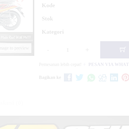
ixion New Red
Kode
Stok
Kategori
image to preview
-
+
Pemesanan lebih cepat!
PESAN VIA WHA
Bagikan ke
skusi (0)