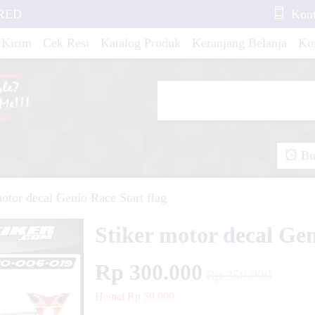
 RED
Kont
ew Mons Red Shark
 Kirim
Cek Resi
Katalog Produk
Keranjang Belanja
Ko
ss TM MX 2012-2013
ade New Spongebobs
io GT Line Orange
Buk
motor decal Genio Race Start flag
nio FullBody Red
Stiker motor decal Gen
Rp 300.000
 2019 Blue Navy Red
Rp 350.000
Hemat Rp 50.000