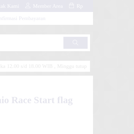
ak Kami
Member Area
Rp
nfirmasi Pembayaran
Cari
a 12.00 s/d 18.00 WIB , Minggu tutup
io Race Start flag