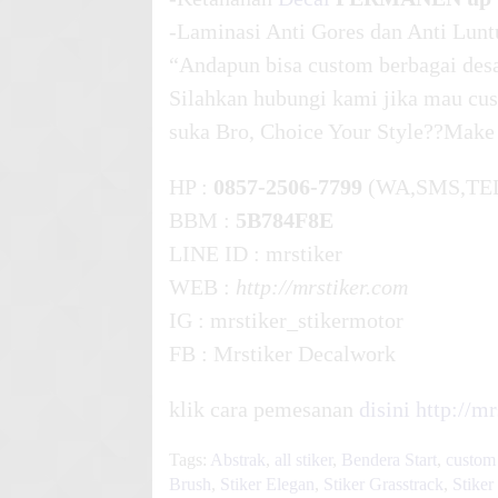
-Laminasi Anti Gores dan Anti Lunt
“Andapun bisa custom berbagai desa
Silahkan hubungi kami jika mau cus
suka Bro, Choice Your Style??Make
HP :
0857-2506-7799
(WA,SMS,TE
BBM :
5B784F8E
LINE ID : mrstiker
WEB :
http://mrstiker.com
IG : mrstiker_stikermotor
FB : Mrstiker Decalwork
klik cara pemesanan
disini
http://m
Tags:
Abstrak
,
all stiker
,
Bendera Start
,
custom 
Brush
,
Stiker Elegan
,
Stiker Grasstrack
,
Stike