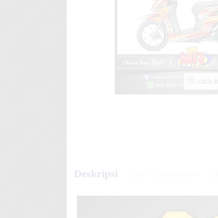
Stiker motor decal Yamaha V
Sporty Ra
click 
Deskripsi
Info Tambahan
Di