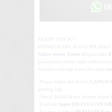
READY STOCK!!!
PREMIUM DECALS by
MR Stiker
Stiker motor
Genio
dengan tema
R
penampilan motor anda lebih keren,
Silahkan hubungi kami jika mau
cu
-Proses Cepat dan Kilat (
LANGSU
gunting lagi
–
Decal
Bahan Orajet Jerman Super 
-Kualitas
Super HD FULLCOLOR
-Ketahanan
Decal
PERMANEN up t