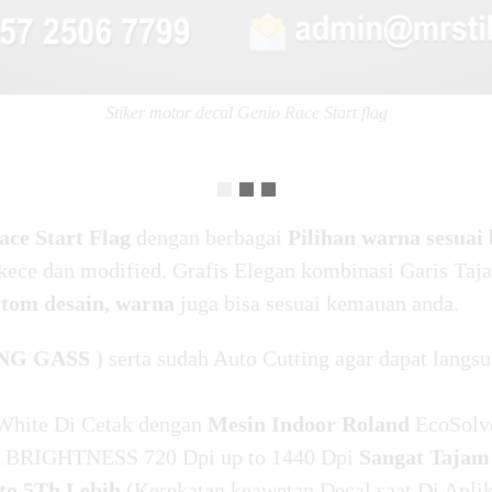
Stiker motor decal Genio Race Start flag
ace Start Flag
dengan berbagai
Pilihan warna sesua
kece dan modified. Grafis Elegan kombinasi Garis Taja
stom desain, warna
juga bisa sesuai kemauan anda.
NG GASS
) serta sudah Auto Cutting agar dapat langsu
White Di Cetak dengan
Mesin Indoor Roland
EcoSolv
BRIGHTNESS 720 Dpi up to 1440 Dpi
Sangat Tajam
o 5Th Lebih
(Kerekatan keawetan
Decal
saat Di Apli