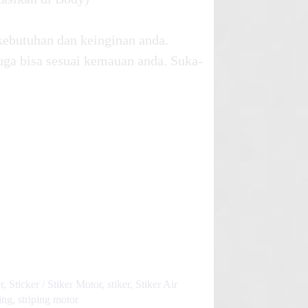
kebutuhan dan keinginan anda.
uga bisa sesuai kemauan anda. Suka-
r
,
Sticker / Stiker Motor
,
stiker
,
Stiker Air
ping
,
striping motor