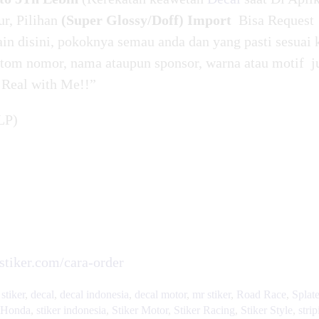
ur, Pilihan
(Super Glossy/Doff) Import
Bisa Request
in disini, pokoknya semau anda dan yang pasti sesuai 
tom nomor, nama ataupun sponsor, warna atau motif j
 Real with Me!!”
LP)
rstiker.com/cara-order
stiker
,
decal
,
decal indonesia
,
decal motor
,
mr stiker
,
Road Race
,
Splate
r Honda
,
stiker indonesia
,
Stiker Motor
,
Stiker Racing
,
Stiker Style
,
stri