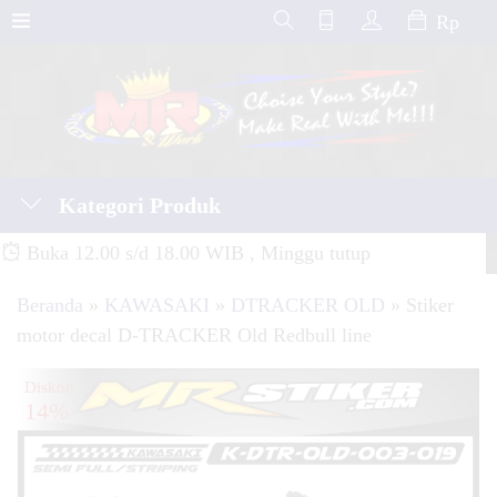
Rp
Kategori Produk
Buka 12.00 s/d 18.00 WIB , Minggu tutup
Beranda
»
KAWASAKI
»
DTRACKER OLD
»
Stiker
motor decal D-TRACKER Old Redbull line
Diskon
14%