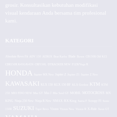
grosir. Konsultasikan kebutuhan modifikasi
visual kendaraan Anda bersama tim profesional
kami.
KATEGORI
Absolute Revo Fit
ADV 150
AEROX
Beat Karbu
Blade
CB150R Old K15
Byson
CBR150R K45G/K45N
CRF150L
DTRACKER NEW
F1ZR/Vega R
HONDA
Jupiter MX New
Jupiter Z
Jupiter Z1
Jupiter Z New
KAWASAKI
KTM
KLX 150 BF
KLX 150
KLX Gordon
KTM
MOTOCROSS
MOBIL
MX
250
MIO FINO NEW
Mio GT
Mio J
Mio Soul GT
KING
Ninja 250 New
RX King
Scoopy FI
Ninja R New
NMAX
Satria F
Sonic
SUZUKI
Vixion
150R
Tiger Revo
Vixion New
Vixion R
X-Ride
Xeon GT