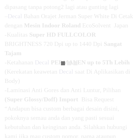
dipasang tanpa potong2 lagi atau gunting lagi
–
Decal
Bahan Orajet Jerman Super White Di Cetak
dengan
Mesin Indoor Roland
EcoSolvent Japan
-Kualitas
Super HD FULLCOLOR
BRIGHTNESS 720 Dpi up to 1440 Dpi
Sangat
Tajam
-Ketahanan
Decal
PERMANEN up to 5Th Lebih
(Kerekatan keawetan
Decal
saat Di Aplikasikan di
Body)
-Laminasi Anti Gores dan Anti Luntur, Pilihan
(Super Glossy/Doff) Import
Bisa Request
“Andapun bisa custom berbagai desain disini,
pokoknya semau anda dan yang pasti sesuai
kebutuhan dan keinginan anda. Silahkan hubungi
kami jika mau custom nomor, nama ataupun