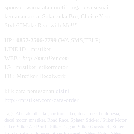
sponsor, warna atau motif juga bisa sesuai
kemauan anda. Suka-suka Bro, Choice Your
Style??Make Real with Me!!”
HP :
0857-2506-7799
(WA,SMS,TELP)
LINE ID : mrstiker
WEB :
http://mrstiker.com
IG : mrstiker_stikermotor
FB : Mrstiker Decalwork
klik cara pemesanan
disini
http://mrstiker.com/cara-order
Tags:
Abstrak
,
all stiker
,
custom stiker
,
decal
,
decal indonesia
,
decal motor
,
mr stiker
,
Road Race
,
Splater
,
Sticker / Stiker Motor
,
stiker
,
Stiker Air Brush
,
Stiker Elegan
,
Stiker Grasstrack
,
Stiker
Honda
,
stiker indonesia
,
Stiker Kawasaki
,
Stiker Motor
,
Stiker