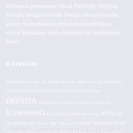
Melayani pemesanan Decal Fullbody, Striping
Variasi, hingga Custom Design satuan maupun
grosir. Konsultasikan kebutuhan modifikasi
visual kendaraan Anda bersama tim profesional
kami.
KATEGORI
Absolute Revo Fit
ADV 150
AEROX
Beat Karbu
Blade
CB150R Old K15
Byson
CBR150R K45G/K45N
CRF150L
DTRACKER NEW
F1ZR/Vega R
HONDA
Jupiter MX New
Jupiter Z
Jupiter Z1
Jupiter Z New
KAWASAKI
KTM
KLX 150 BF
KLX 150
KLX Gordon
KTM
MOTOCROSS
MOBIL
MX
250
MIO FINO NEW
Mio GT
Mio J
Mio Soul GT
KING
Ninja 250 New
RX King
Scoopy FI
Ninja R New
NMAX
Satria F
Sonic