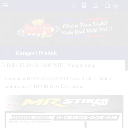
Rp
Kategori Produk
Buka 12.00 s/d 18.00 WIB , Minggu tutup
Beranda
»
HONDA
»
CB150R New K15G
»
Stiker
motor decal CB150R New DC carbon
Diskon
25%