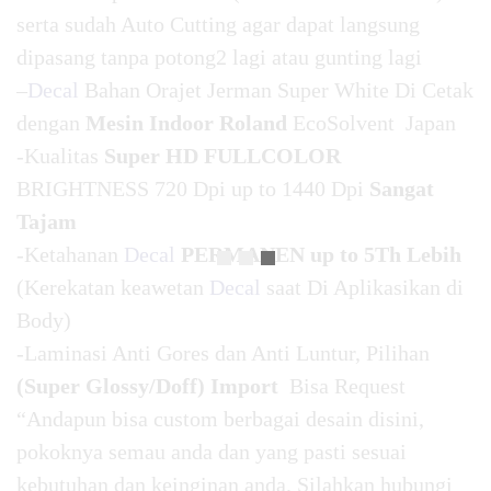
serta sudah Auto Cutting agar dapat langsung
dipasang tanpa potong2 lagi atau gunting lagi
–
Decal
Bahan Orajet Jerman Super White Di Cetak
dengan
Mesin Indoor Roland
EcoSolvent Japan
-Kualitas
Super HD FULLCOLOR
BRIGHTNESS 720 Dpi up to 1440 Dpi
Sangat
Tajam
-Ketahanan
Decal
PERMANEN up to 5Th Lebih
(Kerekatan keawetan
Decal
saat Di Aplikasikan di
Body)
-Laminasi Anti Gores dan Anti Luntur, Pilihan
(Super Glossy/Doff) Import
Bisa Request
“Andapun bisa custom berbagai desain disini,
pokoknya semau anda dan yang pasti sesuai
kebutuhan dan keinginan anda. Silahkan hubungi