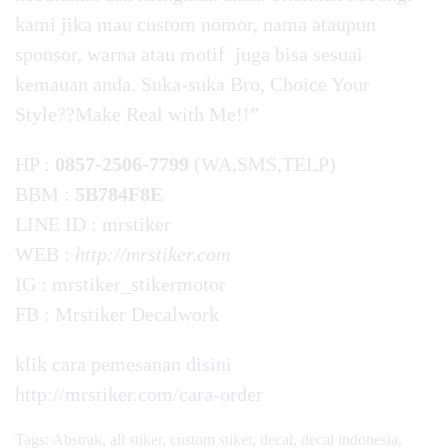
kami jika mau custom nomor, nama ataupun
sponsor, warna atau motif juga bisa sesuai
kemauan anda. Suka-suka Bro, Choice Your
Style??Make Real with Me!!”
HP :
0857-2506-7799
(WA,SMS,TELP)
BBM :
5B784F8E
LINE ID : mrstiker
WEB :
http://mrstiker.com
IG : mrstiker_stikermotor
FB : Mrstiker Decalwork
klik cara pemesanan
disini
http://mrstiker.com/cara-order
Tags:
Abstrak
,
all stiker
,
custom stiker
,
decal
,
decal indonesia
,