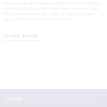
decal motor
,
mr stiker
,
Road Race
,
Splater
,
Sticker / Stiker Motor
,
stiker
,
Stiker Air Brush
,
Stiker Elegan
,
Stiker Grasstrack
,
Stiker
Honda
,
stiker indonesia
,
Stiker Moto GP
,
Stiker Motor
,
Stiker
Racing
,
Stiker Style
,
striping
,
striping motor
Produk Terkait
LAMAN