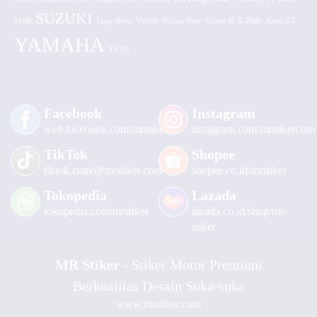
SUZUKI
Vixion
150R
Tiger Revo
Vixion New
Vixion R
X-Ride
Xeon GT
YAMAHA
YZ 85
Facebook
Instagram
web.facebook.com/mrstiker
instagram.com/mrstikercom
TikTok
Shopee
tiktok.com/@mrstiker.com
shopee.co.id/mrstiker
Tokopedia
Lazada
tokopedia.com/mrstiker
lazada.co.id/shop/mr-
stiker
MR Stiker
- Stiker Motor Premium
Berkualitas Desain Suka-suka
www.mrstiker.com