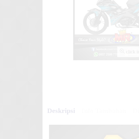
SCOOPY NEW Spongebob
D-TRACKER SLASH ORA
click 
Deskripsi
Info Tambahan
Di