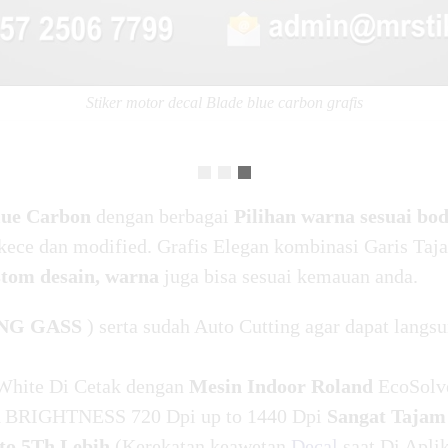
Stiker motor decal Blade blue carbon grafis
lue Carbon
dengan berbagai
Pilihan warna sesuai b
kece dan modified. Grafis Elegan kombinasi Garis Taja
stom desain, warna
juga bisa sesuai kemauan anda.
NG GASS
) serta sudah Auto Cutting agar dapat langsu
White Di Cetak dengan
Mesin Indoor Roland
EcoSolv
BRIGHTNESS 720 Dpi up to 1440 Dpi
Sangat Tajam
o 5Th Lebih
(Kerekatan keawetan
Decal
saat Di Apli