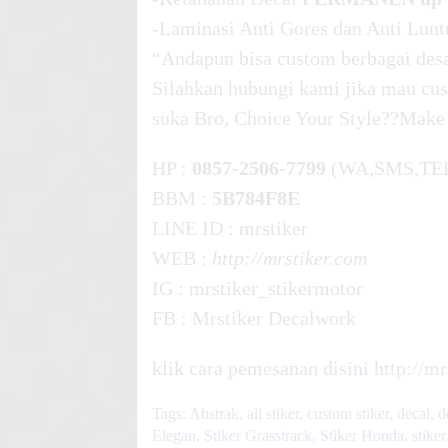
-Laminasi Anti Gores dan Anti Lunt
“Andapun bisa custom berbagai desa
Silahkan hubungi kami jika mau cus
suka Bro, Choice Your Style??Make
HP :
0857-2506-7799
(WA,SMS,TE
BBM :
5B784F8E
LINE ID : mrstiker
WEB :
http://mrstiker.com
IG : mrstiker_stikermotor
FB : Mrstiker Decalwork
klik cara pemesanan
disini
http://m
Tags:
Abstrak
,
all stiker
,
custom stiker
,
decal
,
d
Elegan
,
Stiker Grasstrack
,
Stiker Honda
,
stike