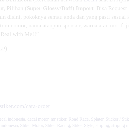
ur, Pilihan
(Super Glossy/Doff) Import
Bisa Request
in disini, pokoknya semau anda dan yang pasti sesuai 
tom nomor, nama ataupun sponsor, warna atau motif j
 Real with Me!!”
LP)
rstiker.com/cara-order
ecal indonesia
,
decal motor
,
mr stiker
,
Road Race
,
Splater
,
Sticker / Sti
r indonesia
,
Stiker Motor
,
Stiker Racing
,
Stiker Style
,
striping
,
striping 