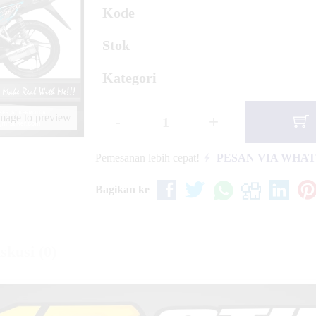
Kode
NGE
Stok
Kategori
image to preview
-
+
Pemesanan lebih cepat!
PESAN VIA WHA
Bagikan ke
skusi (0)