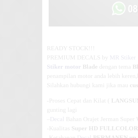
READY STOCK!!!
PREMIUM DECALS by
MR Stiker
Stiker motor
Blade
dengan tema
B
penampilan motor anda lebih keren,
Silahkan hubungi kami jika mau
cu
-Proses Cepat dan Kilat (
LANGSU
gunting lagi
–
Decal
Bahan Orajet Jerman Super 
-Kualitas
Super HD FULLCOLOR
-Ketahanan
Decal
PERMANEN up t