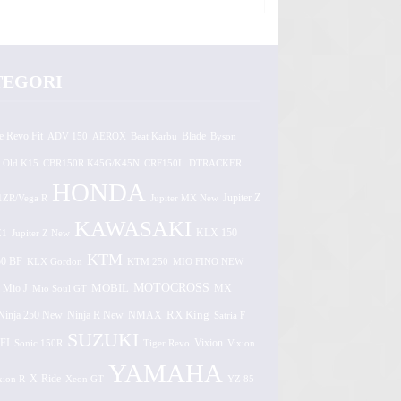
TEGORI
e Revo Fit
ADV 150
AEROX
Beat Karbu
Blade
Byson
 Old K15
CBR150R K45G/K45N
CRF150L
DTRACKER
HONDA
1ZR/Vega R
Jupiter MX New
Jupiter Z
KAWASAKI
Z1
Jupiter Z New
KLX 150
KTM
0 BF
KLX Gordon
KTM 250
MIO FINO NEW
MOTOCROSS
MOBIL
MX
Mio J
Mio Soul GT
Ninja 250 New
RX King
Ninja R New
NMAX
Satria F
SUZUKI
FI
Vixion
Sonic 150R
Tiger Revo
Vixion
YAMAHA
xion R
X-Ride
Xeon GT
YZ 85