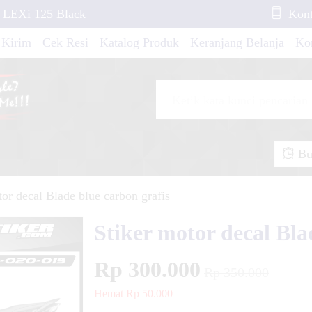
 LEXi 125 Black
Kont
 Kirim
Cek Resi
Katalog Produk
Keranjang Belanja
Ko
urfull
Black and Purple
 NMAX New 2020 Red
Buk
tor decal Blade blue carbon grafis
 Pink Line Silver
Stiker motor decal Bla
Rp 300.000
er Revo Blue Silver
Rp 350.000
Hemat Rp 50.000