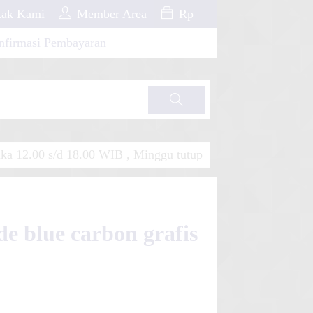
ak Kami
Member Area
Rp
nfirmasi Pembayaran
Cari
a 12.00 s/d 18.00 WIB , Minggu tutup
de blue carbon grafis