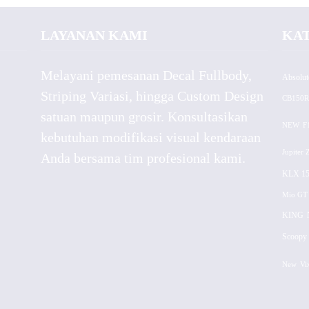
LAYANAN KAMI
KA
Melayani pemesanan Decal Fullbody,
Absolut
Striping Variasi, hingga Custom Design
CB150R
satuan maupun grosir. Konsultasikan
NEW
F
kebutuhan modifikasi visual kendaraan
Jupiter 
Anda bersama tim profesional kami.
KLX 15
Mio GT
KING
Scoopy 
New
Vi