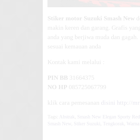
Stiker motor Suzuki Smash New
d
makin keren dan garang. Grafis yan
anda yang berjiwa muda dan gagah.
sesuai kemauan anda
Kontak kami melalui :
PIN BB
31664375
NO HP
085725067799
klik cara pemesanan
disini
http://m
Tags:
Abstrak
,
Smash New Elegan Sporty Red
Smash New
,
Stiker Suzuki
,
Tengkorak
,
Warna