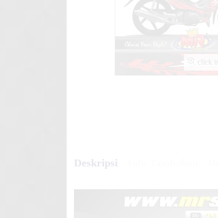
Stiker Motor decal Honda S
Graphic Y
Stiker motor decal Vixion Ad
click 
Gradation
Deskripsi
Info Tambahan
Di