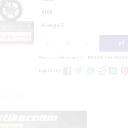
coopy New Grey
Stok
Kategori
vance Yellow
image to preview
-
+
Pemesanan lebih cepat!
PESAN VIA WHA
Bagikan ke
skusi (0)