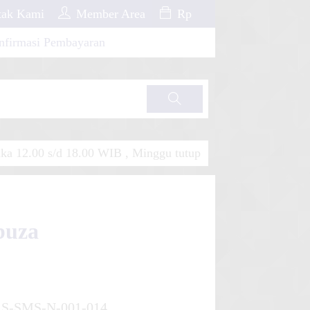
ak Kami
Member Area
Rp
nfirmasi Pembayaran
Cari
a 12.00 s/d 18.00 WIB , Minggu tutup
buza
S-SMS-N-001-014