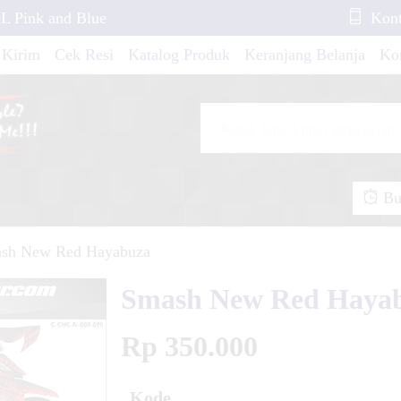
L Pink and Blue
Kont
 Kirim
Cek Resi
Katalog Produk
Keranjang Belanja
Ko
t Pop Grafis Pink
o Fino Blue Line
Buk
sh New Red Hayabuza
BR 150 R AllNew
Smash New Red Haya
Rp 350.000
R 150 Thailand
Kode