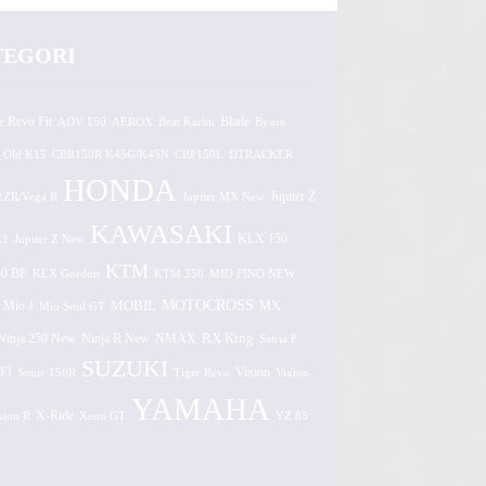
TEGORI
e Revo Fit
ADV 150
AEROX
Beat Karbu
Blade
Byson
 Old K15
CBR150R K45G/K45N
CRF150L
DTRACKER
HONDA
1ZR/Vega R
Jupiter MX New
Jupiter Z
KAWASAKI
Z1
Jupiter Z New
KLX 150
KTM
0 BF
KLX Gordon
KTM 250
MIO FINO NEW
MOTOCROSS
MOBIL
MX
Mio J
Mio Soul GT
Ninja 250 New
RX King
Ninja R New
NMAX
Satria F
SUZUKI
FI
Vixion
Sonic 150R
Tiger Revo
Vixion
YAMAHA
xion R
X-Ride
Xeon GT
YZ 85