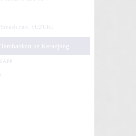
Smash new
,
SUZUKI
Tambahkan ke Keranjang
TSAPP