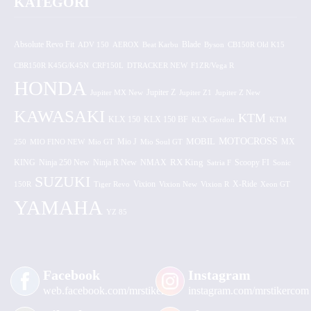
KATEGORI
Absolute Revo Fit
ADV 150
AEROX
Beat Karbu
Blade
CB150R Old K15
Byson
CBR150R K45G/K45N
CRF150L
DTRACKER NEW
F1ZR/Vega R
HONDA
Jupiter MX New
Jupiter Z
Jupiter Z1
Jupiter Z New
KAWASAKI
KTM
KLX 150 BF
KLX 150
KLX Gordon
KTM
MOTOCROSS
MOBIL
MX
250
MIO FINO NEW
Mio GT
Mio J
Mio Soul GT
KING
Ninja 250 New
RX King
Scoopy FI
Ninja R New
NMAX
Satria F
Sonic
SUZUKI
Vixion
150R
Tiger Revo
Vixion New
Vixion R
X-Ride
Xeon GT
YAMAHA
YZ 85
Facebook
Instagram
web.facebook.com/mrstiker
instagram.com/mrstikercom