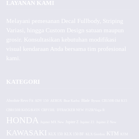
LAYANAN KAMI
Melayani pemesanan Decal Fullbody, Striping
Variasi, hingga Custom Design satuan maupun
grosir. Konsultasikan kebutuhan modifikasi
visual kendaraan Anda bersama tim profesional
kami.
KATEGORI
Absolute Revo Fit
ADV 150
AEROX
Beat Karbu
Blade
CB150R Old K15
Byson
CBR150R K45G/K45N
CRF150L
DTRACKER NEW
F1ZR/Vega R
HONDA
Jupiter MX New
Jupiter Z
Jupiter Z1
Jupiter Z New
KAWASAKI
KTM
KLX 150 BF
KLX 150
KLX Gordon
KTM