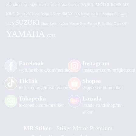
MOTOCROSS
MOBIL
MX
250
MIO FINO NEW
Mio GT
Mio J
Mio Soul GT
KING
Ninja 250 New
RX King
Scoopy FI
Ninja R New
NMAX
Satria F
Sonic
SUZUKI
Vixion
150R
Tiger Revo
Vixion New
Vixion R
X-Ride
Xeon GT
YAMAHA
YZ 85
Facebook
Instagram
web.facebook.com/mrstiker
instagram.com/mrstikercom
TikTok
Shopee
tiktok.com/@mrstiker.com
shopee.co.id/mrstiker
Tokopedia
Lazada
tokopedia.com/mrstiker
lazada.co.id/shop/mr-
stiker
MR Stiker
- Stiker Motor Premium