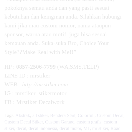
pokoknya semau anda dan yang pasti sesuai
kebutuhan dan keinginan anda. Silahkan hubungi
kami jika mau custom nomor, nama ataupun
sponsor, warna atau motif juga bisa sesuai
kemauan anda. Suka-suka Bro, Choice Your
Style??Make Real with Me!!”
HP :
0857-2506-7799
(WA,SMS,TELP)
LINE ID : mrstiker
WEB :
http://mrstiker.com
IG : mrstiker_stikermotor
FB : Mrstiker Decalwork
Tags:
Abstrak
,
all stiker
,
Bendera Start
,
Colorfull
,
Custom Decal
,
Custom Decal Stiker
,
Custom Garage
,
custom grafis
,
custom
stiker
,
decal
,
decal indonesia
,
decal motor
,
M1
,
mr stiker
,
Road