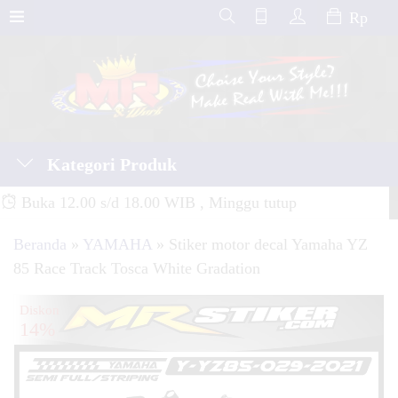
Rp
Kategori Produk
Buka 12.00 s/d 18.00 WIB , Minggu tutup
Beranda
»
YAMAHA
»
Stiker motor decal Yamaha YZ
85 Race Track Tosca White Gradation
Diskon
14%