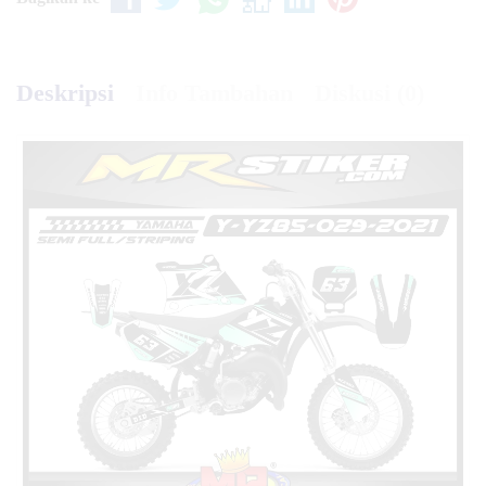
Deskripsi
Info Tambahan
Diskusi (0)