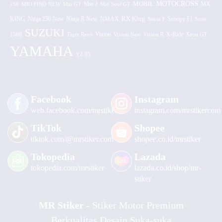
MOTOCROSS
MOBIL
MX
250
MIO FINO NEW
Mio GT
Mio J
Mio Soul GT
KING
Ninja 250 New
RX King
Scoopy FI
Ninja R New
NMAX
Satria F
Sonic
SUZUKI
Vixion
150R
Tiger Revo
Vixion New
Vixion R
X-Ride
Xeon GT
YAMAHA
YZ 85
Facebook
Instagram
web.facebook.com/mrstiker
instagram.com/mrstikercom
TikTok
Shopee
tiktok.com/@mrstiker.com
shopee.co.id/mrstiker
Tokopedia
Lazada
tokopedia.com/mrstiker
lazada.co.id/shop/mr-
stiker
MR Stiker
- Stiker Motor Premium
Berkualitas Desain Suka-suka