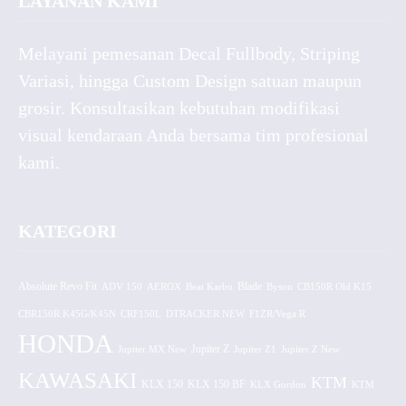
LAYANAN KAMI
Melayani pemesanan Decal Fullbody, Striping
Variasi, hingga Custom Design satuan maupun
grosir. Konsultasikan kebutuhan modifikasi
visual kendaraan Anda bersama tim profesional
kami.
KATEGORI
Absolute Revo Fit
ADV 150
AEROX
Beat Karbu
Blade
CB150R Old K15
Byson
CBR150R K45G/K45N
CRF150L
DTRACKER NEW
F1ZR/Vega R
HONDA
Jupiter MX New
Jupiter Z
Jupiter Z1
Jupiter Z New
KAWASAKI
KTM
KLX 150 BF
KLX 150
KLX Gordon
KTM