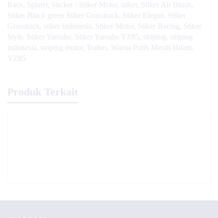
Race
,
Splater
,
Sticker / Stiker Motor
,
stiker
,
Stiker Air Brush
,
Stiker Black green Stiker Grasstrack
,
Stiker Elegan
,
Stiker
Grasstrack
,
stiker indonesia
,
Stiker Motor
,
Stiker Racing
,
Stiker
Style
,
Stiker Yamaha
,
Stiker Yamaha YZ85
,
striping
,
striping
indonesia
,
striping motor
,
Trabas
,
Warna Putih Merah Hitam
,
YZ85
Produk Terkait