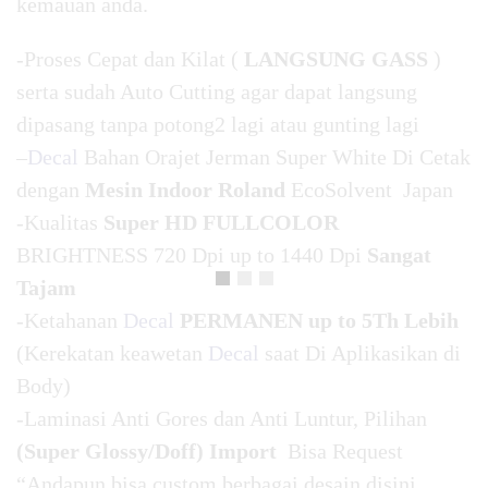
kemauan anda.
-Proses Cepat dan Kilat (
LANGSUNG GASS
)
serta sudah Auto Cutting agar dapat langsung
dipasang tanpa potong2 lagi atau gunting lagi
–
Decal
Bahan Orajet Jerman Super White Di Cetak
dengan
Mesin Indoor Roland
EcoSolvent Japan
-Kualitas
Super HD FULLCOLOR
BRIGHTNESS 720 Dpi up to 1440 Dpi
Sangat
Tajam
-Ketahanan
Decal
PERMANEN up to 5Th Lebih
(Kerekatan keawetan
Decal
saat Di Aplikasikan di
Body)
-Laminasi Anti Gores dan Anti Luntur, Pilihan
(Super Glossy/Doff) Import
Bisa Request
“Andapun bisa custom berbagai desain disini,