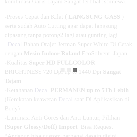
kombinasi Garis Tajam Sangat terlihat istimewa.
-Proses Cepat dan Kilat (
LANGSUNG GASS
)
serta sudah Auto Cutting agar dapat langsung
dipasang tanpa potong2 lagi atau gunting lagi
–
Decal
Bahan Orajet Jerman Super White Di Cetak
dengan
Mesin Indoor Roland
EcoSolvent Japan
-Kualitas
Super HD FULLCOLOR
BRIGHTNESS 720 Dpi up to 1440 Dpi
Sangat
Tajam
-Ketahanan
Decal
PERMANEN up to 5Th Lebih
(Kerekatan keawetan
Decal
saat Di Aplikasikan di
Body)
-Laminasi Anti Gores dan Anti Luntur, Pilihan
(Super Glossy/Doff) Import
Bisa Request
“Andapun bisa custom berbagai desain disini,