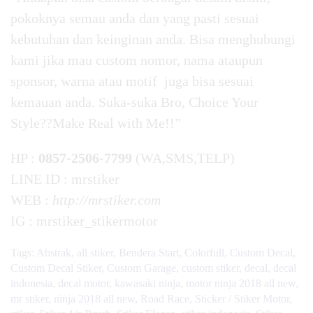
pokoknya semau anda dan yang pasti sesuai
kebutuhan dan keinginan anda. Bisa menghubungi
kami jika mau custom nomor, nama ataupun
sponsor, warna atau motif juga bisa sesuai
kemauan anda. Suka-suka Bro, Choice Your
Style??Make Real with Me!!”
HP :
0857-2506-7799
(WA,SMS,TELP)
LINE ID : mrstiker
WEB :
http://mrstiker.com
IG : mrstiker_stikermotor
Tags:
Abstrak
,
all stiker
,
Bendera Start
,
Colorfull
,
Custom Decal
,
Custom Decal Stiker
,
Custom Garage
,
custom stiker
,
decal
,
decal
indonesia
,
decal motor
,
kawasaki ninja
,
motor ninja 2018 all new
,
mr stiker
,
ninja 2018 all new
,
Road Race
,
Sticker / Stiker Motor
,