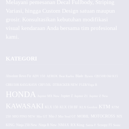
Melayani pemesanan Decal Fullbody, Striping
Variasi, hingga Custom Design satuan maupun
grosir. Konsultasikan kebutuhan modifikasi
visual kendaraan Anda bersama tim profesional
kami.
KATEGORI
Absolute Revo Fit
ADV 150
AEROX
Beat Karbu
Blade
CB150R Old K15
Byson
CBR150R K45G/K45N
CRF150L
DTRACKER NEW
F1ZR/Vega R
HONDA
Jupiter MX New
Jupiter Z
Jupiter Z1
Jupiter Z New
KAWASAKI
KTM
KLX 150 BF
KLX 150
KLX Gordon
KTM
MOTOCROSS
MOBIL
MX
250
MIO FINO NEW
Mio GT
Mio J
Mio Soul GT
KING
Ninja 250 New
RX King
Scoopy FI
Ninja R New
NMAX
Satria F
Sonic