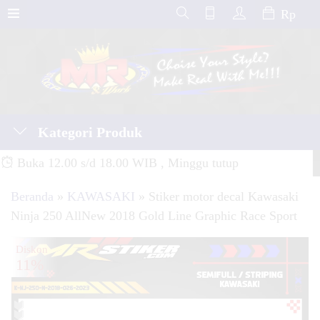
Rp
Kategori Produk
Buka 12.00 s/d 18.00 WIB , Minggu tutup
Beranda
»
KAWASAKI
»
Stiker motor decal Kawasaki
Ninja 250 AllNew 2018 Gold Line Graphic Race Sport
Diskon
11%