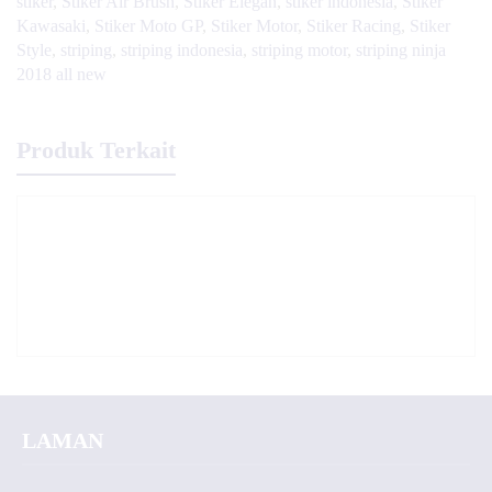
stiker
,
Stiker Air Brush
,
Stiker Elegan
,
stiker indonesia
,
Stiker
Kawasaki
,
Stiker Moto GP
,
Stiker Motor
,
Stiker Racing
,
Stiker
Style
,
striping
,
striping indonesia
,
striping motor
,
striping ninja
2018 all new
Produk Terkait
LAMAN