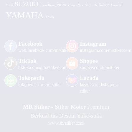
SUZUKI
Vixion
150R
Tiger Revo
Vixion New
Vixion R
X-Ride
Xeon GT
YAMAHA
YZ 85
Facebook
Instagram
web.facebook.com/mrstiker
instagram.com/mrstikercom
TikTok
Shopee
tiktok.com/@mrstiker.com
shopee.co.id/mrstiker
Tokopedia
Lazada
tokopedia.com/mrstiker
lazada.co.id/shop/mr-
stiker
MR Stiker
- Stiker Motor Premium
Berkualitas Desain Suka-suka
www.mrstiker.com