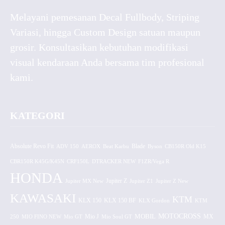
Melayani pemesanan Decal Fullbody, Striping
Variasi, hingga Custom Design satuan maupun
grosir. Konsultasikan kebutuhan modifikasi
visual kendaraan Anda bersama tim profesional
kami.
KATEGORI
Absolute Revo Fit
ADV 150
AEROX
Beat Karbu
Blade
CB150R Old K15
Byson
CBR150R K45G/K45N
CRF150L
DTRACKER NEW
F1ZR/Vega R
HONDA
Jupiter MX New
Jupiter Z
Jupiter Z1
Jupiter Z New
KAWASAKI
KTM
KLX 150 BF
KLX 150
KLX Gordon
KTM
MOTOCROSS
MOBIL
MX
250
MIO FINO NEW
Mio GT
Mio J
Mio Soul GT