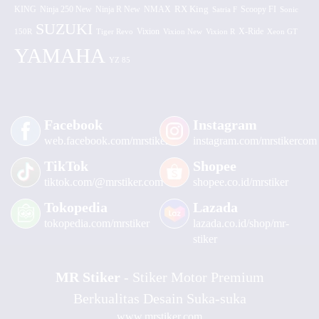
KING
Ninja 250 New
RX King
Scoopy FI
Ninja R New
NMAX
Satria F
Sonic
SUZUKI
Vixion
150R
Tiger Revo
Vixion New
Vixion R
X-Ride
Xeon GT
YAMAHA
YZ 85
Facebook
Instagram
web.facebook.com/mrstiker
instagram.com/mrstikercom
TikTok
Shopee
tiktok.com/@mrstiker.com
shopee.co.id/mrstiker
Tokopedia
Lazada
tokopedia.com/mrstiker
lazada.co.id/shop/mr-
stiker
MR Stiker
- Stiker Motor Premium
Berkualitas Desain Suka-suka
www.mrstiker.com