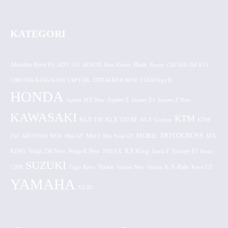
KATEGORI
Absolute Revo Fit
ADV 150
AEROX
Beat Karbu
Blade
CB150R Old K15
Byson
CBR150R K45G/K45N
CRF150L
DTRACKER NEW
F1ZR/Vega R
HONDA
Jupiter MX New
Jupiter Z
Jupiter Z1
Jupiter Z New
KAWASAKI
KTM
KLX 150 BF
KLX 150
KLX Gordon
KTM
MOTOCROSS
MOBIL
MX
250
MIO FINO NEW
Mio GT
Mio J
Mio Soul GT
KING
Ninja 250 New
RX King
Scoopy FI
Ninja R New
NMAX
Satria F
Sonic
SUZUKI
Vixion
150R
Tiger Revo
Vixion New
Vixion R
X-Ride
Xeon GT
YAMAHA
YZ 85