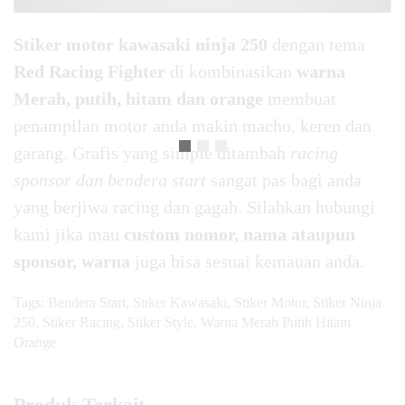
Stiker motor kawasaki ninja 250
dengan tema
Red Racing Fighter
di kombinasikan
warna
Merah, putih, hitam dan orange
membuat
penampilan motor anda makin macho, keren dan
garang. Grafis yang simple ditambah
racing
sponsor dan bendera start
sangat pas bagi anda
yang berjiwa racing dan gagah. Silahkan hubungi
kami jika mau
custom nomor, nama ataupun
sponsor, warna
juga bisa sesuai kemauan anda.
Tags:
Bendera Start
,
Stiker Kawasaki
,
Stiker Motor
,
Stiker Ninja
250
,
Stiker Racing
,
Stiker Style
,
Warna Merah Putih Hitam
Orange
Produk Terkait