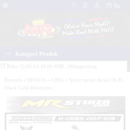
Rp
Kategori Produk
Buka 12.00 s/d 18.00 WIB , Minggu tutup
Beranda
»
HONDA
»
CR85
»
Stiker motor decal CR 85
Black Gold Motocross
Diskon
14%