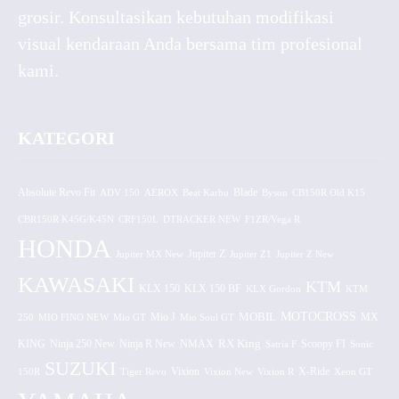
grosir. Konsultasikan kebutuhan modifikasi
visual kendaraan Anda bersama tim profesional
kami.
KATEGORI
Absolute Revo Fit
ADV 150
AEROX
Beat Karbu
Blade
CB150R Old K15
Byson
CBR150R K45G/K45N
CRF150L
DTRACKER NEW
F1ZR/Vega R
HONDA
Jupiter MX New
Jupiter Z
Jupiter Z1
Jupiter Z New
KAWASAKI
KTM
KLX 150 BF
KLX 150
KLX Gordon
KTM
MOTOCROSS
MOBIL
MX
250
MIO FINO NEW
Mio GT
Mio J
Mio Soul GT
KING
Ninja 250 New
RX King
Scoopy FI
Ninja R New
NMAX
Satria F
Sonic
SUZUKI
Vixion
150R
Tiger Revo
Vixion New
Vixion R
X-Ride
Xeon GT