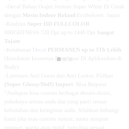
–
Decal
Bahan Orajet Jerman Super White Di Cetak
dengan
Mesin Indoor Roland
EcoSolvent Japan
-Kualitas
Super HD FULLCOLOR
BRIGHTNESS 720 Dpi up to 1440 Dpi
Sangat
Tajam
-Ketahanan
Decal
PERMANEN up to 5Th Lebih
(Kerekatan keawetan
Decal
saat Di Aplikasikan di
Body)
-Laminasi Anti Gores dan Anti Luntur, Pilihan
(Super Glossy/Doff) Import
Bisa Request
“Andapun bisa custom berbagai desain disini,
pokoknya semau anda dan yang pasti sesuai
kebutuhan dan keinginan anda. Silahkan hubungi
kami jika mau custom nomor, nama ataupun
sponsor, warna atau motif juga bisa sesuai