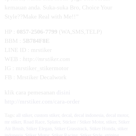
kemauan anda. Suka-suka Bro, Choice Your
Style??Make Real with Me!!”
HP :
0857-2506-7799
(WA,SMS,TELP)
BBM :
5B784F8E
LINE ID : mrstiker
WEB :
http://mrstiker.com
IG : mrstiker_stikermotor
FB : Mrstiker Decalwork
klik cara pemesanan
disini
http://mrstiker.com/cara-order
Tags:
all stiker
,
custom stiker
,
decal
,
decal indonesia
,
decal motor
,
mr stiker
,
Road Race
,
Splater
,
Sticker / Stiker Motor
,
stiker
,
Stiker
Air Brush
,
Stiker Elegan
,
Stiker Grasstrack
,
Stiker Honda
,
stiker
indonesia
,
Stiker Motor
,
Stiker Racing
,
Stiker Style
,
striping
,