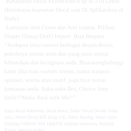
-Ketahanan Decal PERMANEN up to 5Th Lebih
(Kerekatan keawetan Decal saat Di Aplikasikan di
Body)
-Laminasi Anti Gores dan Anti Luntur, Pilihan
(Super Glossy/Doff) Import Bisa Request
“Andapun bisa custom berbagai desain disini,
pokoknya semau anda dan yang pasti sesuai
kebutuhan dan keinginan anda. Bisa menghubungi
kami jika mau custom nomor, nama ataupun
sponsor, warna atau motif juga bisa sesuai
kemauan anda. Suka-suka Bro, Choice Your
Style??Make Real with Me!!”
Tags:
decal indonesia
,
decal motor
,
Stiker Decal Desain Suka-
suka
,
Stiker Decal MX King 150
,
Stiker Racing
,
Stiker Style
,
Striping Fullbody MX king150
,
striping indonesia
,
Striping
Keren
,
striping motor