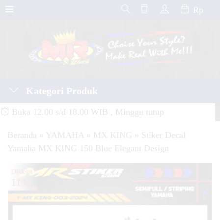
Rp
Kategori Produk
Buka 12.00 s/d 18.00 WIB , Minggu tutup
Beranda
»
YAMAHA
»
MX KING
»
Stiker Decal
Yamaha MX KING 150 Blue Elegant Design
Diskon
11%