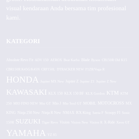
visual kendaraan Anda bersama tim profesional
kami.
KATEGORI
Absolute Revo Fit
ADV 150
AEROX
Beat Karbu
Blade
CB150R Old K15
Byson
CBR150R K45G/K45N
CRF150L
DTRACKER NEW
F1ZR/Vega R
HONDA
Jupiter MX New
Jupiter Z
Jupiter Z1
Jupiter Z New
KAWASAKI
KTM
KLX 150 BF
KLX 150
KLX Gordon
KTM
MOTOCROSS
MOBIL
MX
250
MIO FINO NEW
Mio GT
Mio J
Mio Soul GT
KING
Ninja 250 New
RX King
Scoopy FI
Ninja R New
NMAX
Satria F
Sonic
SUZUKI
Vixion
150R
Tiger Revo
Vixion New
Vixion R
X-Ride
Xeon GT
YAMAHA
YZ 85