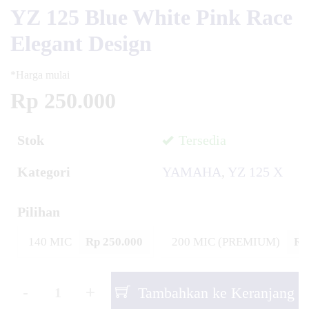
YZ 125 Blue White Pink Race
Elegant Design
*Harga mulai
Rp 250.000
Stok
Tersedia
Kategori
YAMAHA
,
YZ 125 X
Pilihan
140 MIC
Rp 250.000
200 MIC (PREMIUM)
Rp
-
+
Tambahkan ke Keranjang