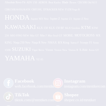
Absolute Revo Fit
ADV 150
AEROX
Beat Karbu
Blade
CB150R Old K15
Byson
CBR150R K45G/K45N
CRF150L
DTRACKER NEW
F1ZR/Vega R
HONDA
Jupiter MX New
Jupiter Z
Jupiter Z1
Jupiter Z New
KAWASAKI
KTM
KLX 150 BF
KLX 150
KLX Gordon
KTM
MOTOCROSS
MOBIL
MX
250
MIO FINO NEW
Mio GT
Mio J
Mio Soul GT
KING
Ninja 250 New
RX King
Scoopy FI
Ninja R New
NMAX
Satria F
Sonic
SUZUKI
Vixion
150R
Tiger Revo
Vixion New
Vixion R
X-Ride
Xeon GT
YAMAHA
YZ 85
Facebook
Instagram
web.facebook.com/mrstiker
instagram.com/mrstikercom
TikTok
Shopee
tiktok.com/@mrstiker.com
shopee.co.id/mrstiker