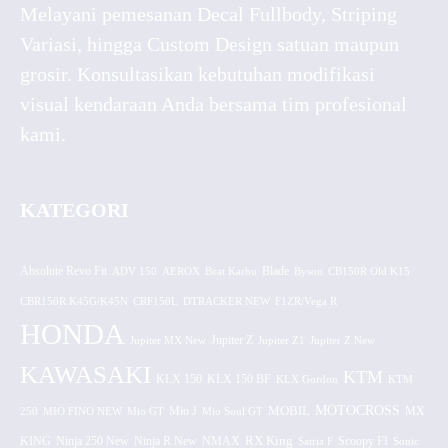
Melayani pemesanan Decal Fullbody, Striping
Variasi, hingga Custom Design satuan maupun
grosir. Konsultasikan kebutuhan modifikasi
visual kendaraan Anda bersama tim profesional
kami.
KATEGORI
Absolute Revo Fit
ADV 150
AEROX
Beat Karbu
Blade
CB150R Old K15
Byson
CBR150R K45G/K45N
CRF150L
DTRACKER NEW
F1ZR/Vega R
HONDA
Jupiter MX New
Jupiter Z
Jupiter Z1
Jupiter Z New
KAWASAKI
KTM
KLX 150 BF
KLX 150
KLX Gordon
KTM
MOTOCROSS
MOBIL
MX
250
MIO FINO NEW
Mio GT
Mio J
Mio Soul GT
KING
Ninja 250 New
RX King
Scoopy FI
Ninja R New
NMAX
Satria F
Sonic