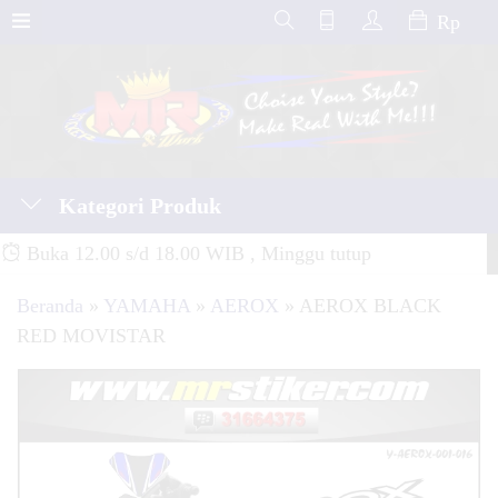
Rp
Kategori Produk
Buka 12.00 s/d 18.00 WIB , Minggu tutup
Beranda
»
YAMAHA
»
AEROX
»
AEROX BLACK
RED MOVISTAR