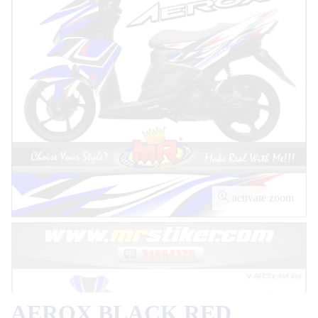
activate zoom
AEROX BLACK RED