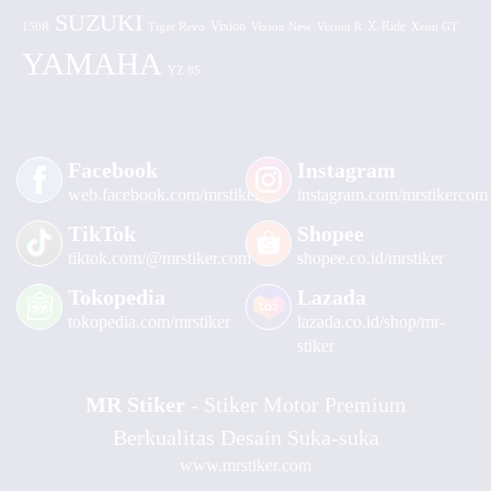
SUZUKI
Vixion
150R
Tiger Revo
Vixion New
Vixion R
X-Ride
Xeon GT
YAMAHA
YZ 85
Facebook
Instagram
web.facebook.com/mrstiker
instagram.com/mrstikercom
TikTok
Shopee
tiktok.com/@mrstiker.com
shopee.co.id/mrstiker
Tokopedia
Lazada
tokopedia.com/mrstiker
lazada.co.id/shop/mr-
stiker
MR Stiker
- Stiker Motor Premium
Berkualitas Desain Suka-suka
www.mrstiker.com