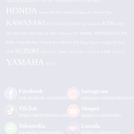
CBR150R K45G/K45N
CRF150L
DTRACKER NEW
F1ZR/Vega R
HONDA
Jupiter MX New
Jupiter Z
Jupiter Z1
Jupiter Z New
KAWASAKI
KTM
KLX 150 BF
KLX 150
KLX Gordon
KTM
MOTOCROSS
MOBIL
MX
250
MIO FINO NEW
Mio GT
Mio J
Mio Soul GT
KING
Ninja 250 New
RX King
Scoopy FI
Ninja R New
NMAX
Satria F
Sonic
SUZUKI
Vixion
150R
Tiger Revo
Vixion New
Vixion R
X-Ride
Xeon GT
YAMAHA
YZ 85
Facebook
Instagram
web.facebook.com/mrstiker
instagram.com/mrstikercom
TikTok
Shopee
tiktok.com/@mrstiker.com
shopee.co.id/mrstiker
Tokopedia
Lazada
tokopedia.com/mrstiker
lazada.co.id/shop/mr-