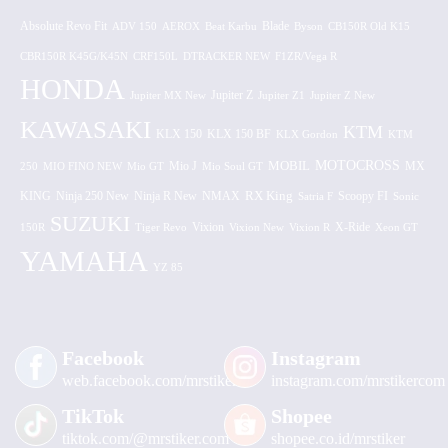
Absolute Revo Fit
ADV 150
AEROX
Beat Karbu
Blade
CB150R Old K15
Byson
CBR150R K45G/K45N
CRF150L
DTRACKER NEW
F1ZR/Vega R
HONDA
Jupiter MX New
Jupiter Z
Jupiter Z1
Jupiter Z New
KAWASAKI
KTM
KLX 150 BF
KLX 150
KLX Gordon
KTM
MOTOCROSS
MOBIL
MX
250
MIO FINO NEW
Mio GT
Mio J
Mio Soul GT
KING
Ninja 250 New
RX King
Scoopy FI
Ninja R New
NMAX
Satria F
Sonic
SUZUKI
Vixion
150R
Tiger Revo
Vixion New
Vixion R
X-Ride
Xeon GT
YAMAHA
YZ 85
Facebook
Instagram
web.facebook.com/mrstiker
instagram.com/mrstikercom
TikTok
Shopee
tiktok.com/@mrstiker.com
shopee.co.id/mrstiker